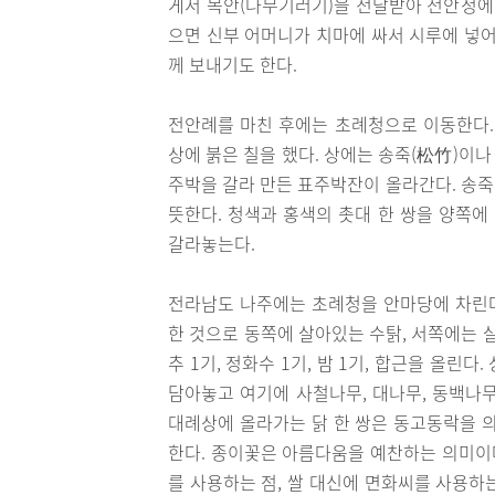
게서 목안(나무기러기)을 전달받아 전안청에 
으면 신부 어머니가 치마에 싸서 시루에 넣어
께 보내기도 한다.
전안례를 마친 후에는 초례청으로 이동한다.
상에 붉은 칠을 했다. 상에는 송죽(松竹)이나 
주박을 갈라 만든 표주박잔이 올라간다. 송죽
뜻한다. 청색과 홍색의 촛대 한 쌍을 양쪽에
갈라놓는다.
전라남도 나주에는 초례청을 안마당에 차린다.
한 것으로 동쪽에 살아있는 수탉, 서쪽에는 살
추 1기, 정화수 1기, 밤 1기, 합근을 올린
담아놓고 여기에 사철나무, 대나무, 동백나
대례상에 올라가는 닭 한 쌍은 동고동락을 의
한다. 종이꽃은 아름다움을 예찬하는 의미이
를 사용하는 점, 쌀 대신에 면화씨를 사용하