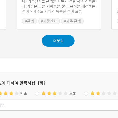
다. 가문잔치는 혼례를 치르기 전날 저녁 친척들
과 가까운 마을 사람들을 불러 음식을 대접하는
혼례 > 제주도 지역의 독특한 혼례 모습
잔치이다. 친척들은 이 날 모여 다음 날 혼례에
대한 의논을 한다. 일반적으로 혼롓날보다 가문
#혼례
#가문잔치
#제주 혼례
잔칫날 더 축하객이 많고 바쁘다. 가문잔치는 혼
#제주 관혼상제
#혼례음식
인 준비에 큰 도움을 준 친척이나 이웃에게 고마
움을 표시하는 의미도 있으므로 가문잔치를 하
지 않으면 주변 사람들이 잔치도 아니라며 흉보
더보기
기도 하였다.
스에 대하여 만족하십니까?
만족
보통