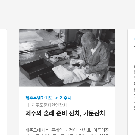
이
받
잔
기
록
.
왔
제주특별자치도
제주시
>
신
제주도문화원연합회
리
제주의 혼례 준비 잔치, 가문잔치
제주도에서는 혼례의 과정이 잔치로 이루어진