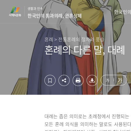
컨
하
생활과 민속
텐
단
한국인의
한국인의 통과의례, 관혼상제
츠
영
영
역
역
바
바
로
혼례 > 전통혼례의 절차와 풍습
로
가
혼례의 다른 말, 대례
가
기
기
가
가
대례는 좁은 의미로는 초례청에서 진행되는
모든 혼례 의식을 의미하는 말로도 사용된다