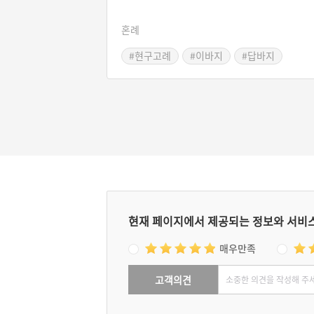
혼례
#현구고례
#이바지
#답바지
#결혼식음식
#데례상
#이바지음식
현재 페이지에서 제공되는 정보와 서비
매우만족
고객의견