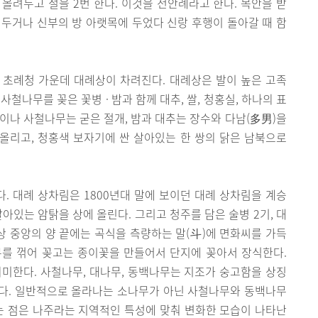
올려두고 절을 2번 한다. 이것을 전안례라고 한다. 목안을 받
두거나 신부의 방 아랫목에 두었다 신랑 후행이 돌아갈 때 함
 초례청 가운데 대례상이 차려진다. 대례상은 발이 높은 고족
사철나무를 꽂은 꽃병 · 밤과 함께 대추, 쌀, 청홍실, 하나의 표
이나 사철나무는 굳은 절개, 밤과 대추는 장수와 다남(多男)을
 올리고, 청홍색 보자기에 싼 살아있는 한 쌍의 닭은 남북으로
 대례 상차림은 1800년대 말에 보이던 대례 상차림을 계승
아있는 암탉을 상에 올린다. 그리고 청주를 담은 술병 2기, 대
다. 상 중앙의 양 끝에는 곡식을 측량하는 말(斗)에 면화씨를 가득
무를 꺾어 꽂고는 종이꽃을 만들어서 단지에 꽂아서 장식한다.
미한다. 사철나무, 대나무, 동백나무는 지조가 숭고함을 상징
다. 일반적으로 올라나는 소나무가 아닌 사철나무와 동백나무
는 점은 나주라는 지역적인 특성에 맞춰 변화한 모습이 나타난