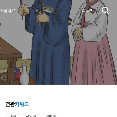
 소장자료
로그인
연관
키워드
대례
전안례
교배례