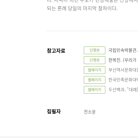
되는 혼례 당일의 마지막 절차이다.
참고자료
국립민속박물관. 
단행본
한복진. (우리가 
단행본
부산역사문화대전, "대
웹페이지
한국민족문화대백과사전
웹페이지
두산백과, "대례[大禮
웹페이지
집필자
전소윤