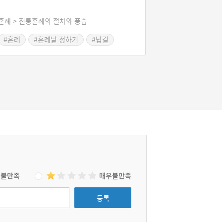
혼례 > 전통혼례의 절차와 풍습
#혼례
#혼례날 정하기
#납길
#육례
불만족
매우불만족
등록