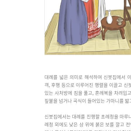
대례를 넓은 의미로 해석하여 신붓집에서 이
객, 후행 등으로 이루어진 행렬을 이끌고 신
있는 사처방에 짐을 풀고, 혼례복을 차려입고
짚불을 넘거나 곡식이 들어있는 가마니를 밟고
신붓집에서는 대례를 진행할 초례청을 마루나
례청 외에도 낮은 상 위에 붉은 보를 깔고 