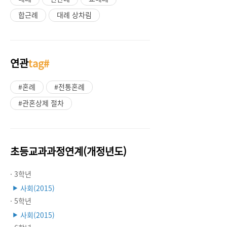
합근례
대례 상차림
연관
tag#
#혼례
#전통혼례
#관혼상제 절차
초등교과과정연계(개정년도)
· 3학년
사회(2015)
▶
· 5학년
사회(2015)
▶