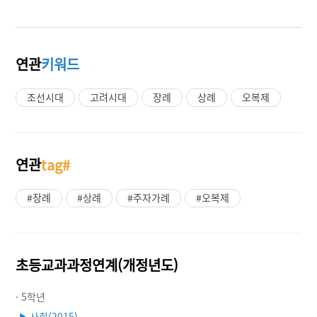
연관
키워드
조선시대
고려시대
장례
상례
오복제
연관
tag#
#장례
#상례
#주자가례
#오복제
초등교과과정연계(개정년도)
· 5학년
사회(2015)
▶