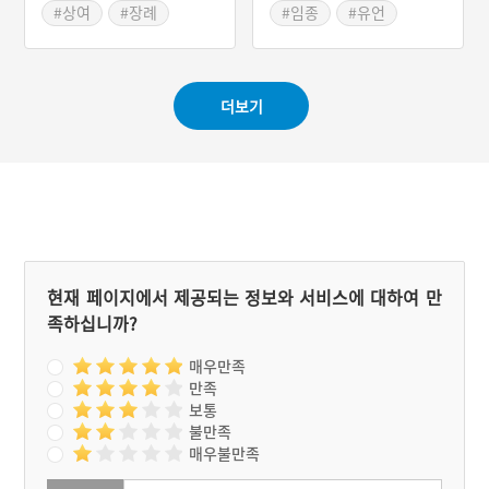
관을 묻는 것을 알리면서 망
곁을 지키고 있는 가족들이
#상여
#장례
#임종
#유언
자의 극락왕생을 비는 의식
유언을 듣고 받아 적으며 죽
#입관
#평토제
#죽음을 맞이하는 순간
이다. 강원도 횡성의 회다지
음을 확인한다. 임종은 본래
#회다지노래
#헤어짐과 마지막 인사
노래는 강원도 중요 무형문
전통적인 의례용어는 아니
화재 제4호에 지정되어 있
었으나 점차 하나의 의례로
더보기
다.
자리를 잡기 시작했다.
현재 페이지에서 제공되는 정보와 서비스에 대하여 만
족하십니까?
매우만족
만족
보통
불만족
매우불만족