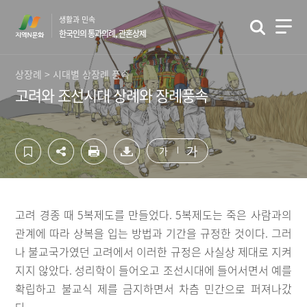
컨
하
생활과 민속
텐
단
한국인의 통과의례, 관혼상제
츠
영
영
역
역
바
상장례 > 시대별 상장례 풍속
바
로
고려와 조선시대 상례와 장례풍속
로
가
가
기
기
가
가
고려 경종 때 5복제도를 만들었다. 5복제도는 죽은 사람과의
관계에 따라 상복을 입는 방법과 기간을 규정한 것이다. 그러
나 불교국가였던 고려에서 이러한 규정은 사실상 제대로 지켜
지지 않았다. 성리학이 들어오고 조선시대에 들어서면서 예를
확립하고 불교식 제를 금지하면서 차츰 민간으로 퍼져나갔