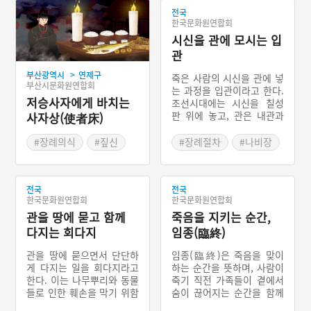
전국
한국문화원연합회
시신을 관에 모시는 입
관
>
부산광역시
연제구
죽은 사람의 시신을 관에 넣
부산시문화원연합회
는 과정을 입관이라고 한다.
저승사자에게 바치는
조선시대에는 시신을 칠성
판 위에 놓고, 관은 내관과
사자상(使者床)
외관을 사용했다. 관이 빈
공간에는 살아생전 입던 옷
#장례의식
#짚신
#장례절차
#나비장
등을 넣어 공간을 채운다.
#저승사자 접대
#전통장례
#칠성판
과거 유교식 상례에서는 입
#초혼
#보공
#명정
관하기까지 초혼, 습, 소렴,
전국
대렴 등의 절차를 거치느라
전국
한국문화원연합회
한국문화원연합회
3일이 걸렸지만, 현재는 전
관을 땅에 묻고 함께
문적인 시설이 생기면서 하
죽음을 지키는 순간,
루로 절차가 축소되었다. 이
다지는 회다지
임종(臨終)
렇게 절차가 축소되면서 입
관이 중요해져, 과거에는 안
관을 땅에 묻으면서 단단하
임종(臨終)은 죽음을 맞이
방에서 바로 하던 것을 요즘
게 다지는 일을 회다지라고
하는 순간을 뜻하며, 사람이
은 따로 공간을 마련하여 진
한다. 이는 나무뿌리와 동물
죽기 직전 가족들이 곁에서
행한다.
들로 인한 훼손을 막기 위함
숨이 끊어지는 순간을 함께
도 있지만, 지신과 산신에게
하는 것을 의미한다. 함께