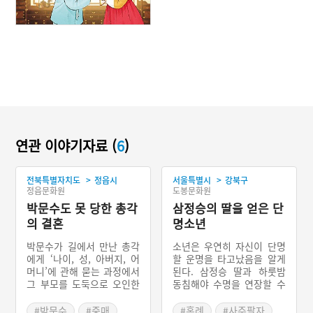
연관 이야기자료 (
6
)
>
>
전북특별자치도
정읍시
서울특별시
강북구
정읍문화원
도봉문화원
박문수도 못 당한 총각
삼정승의 딸을 얻은 단
의 결혼
명소년
박문수가 길에서 만난 총각
소년은 우연히 자신이 단명
에게 ‘나이, 성, 아버지, 어
할 운명을 타고났음을 알게
머니’에 관해 묻는 과정에서
된다. 삼정승 딸과 하룻밤
그 부모를 도둑으로 오인한
동침해야 수명을 연장할 수
다. 박문수가 총각에게 밭에
있다. 소년은 집을 나와 정
서 일하는 처녀와 입맞춤하
처 없이 떠돌다가 우연찮게
#박문수
#중매
#혼례
#사주팔자