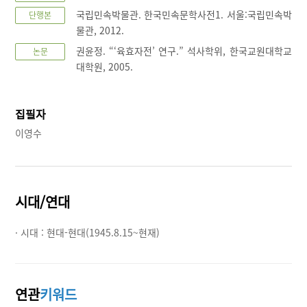
국립민속박물관. 한국민속문학사전1. 서울:국립민속박
단행본
물관, 2012.
권윤정. “‘육효자전’ 연구.” 석사학위, 한국교원대학교
논문
대학원, 2005.
집필자
이영수
시대/연대
· 시대 :
현대-현대(1945.8.15~현재)
연관
키워드