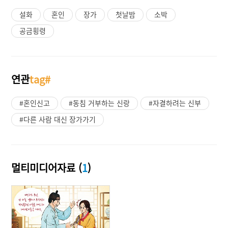
설화
혼인
장가
첫날밤
소박
공금횡령
연관
tag#
#혼인신고
#동침 거부하는 신랑
#자결하려는 신부
#다른 사람 대신 장가가기
멀티미디어자료 (
1
)