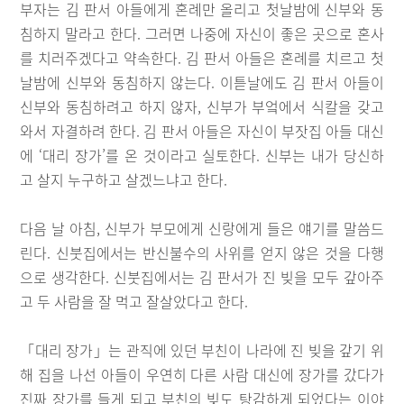
부자는 김 판서 아들에게 혼례만 올리고 첫날밤에 신부와 동
침하지 말라고 한다. 그러면 나중에 자신이 좋은 곳으로 혼사
를 치러주겠다고 약속한다. 김 판서 아들은 혼례를 치르고 첫
날밤에 신부와 동침하지 않는다. 이튿날에도 김 판서 아들이
신부와 동침하려고 하지 않자, 신부가 부엌에서 식칼을 갖고
와서 자결하려 한다. 김 판서 아들은 자신이 부잣집 아들 대신
에 ‘대리 장가’를 온 것이라고 실토한다. 신부는 내가 당신하
고 살지 누구하고 살겠느냐고 한다.
다음 날 아침, 신부가 부모에게 신랑에게 들은 얘기를 말씀드
린다. 신붓집에서는 반신불수의 사위를 얻지 않은 것을 다행
으로 생각한다. 신붓집에서는 김 판서가 진 빚을 모두 갚아주
고 두 사람을 잘 먹고 잘살았다고 한다.
「대리 장가」는 관직에 있던 부친이 나라에 진 빚을 갚기 위
해 집을 나선 아들이 우연히 다른 사람 대신에 장가를 갔다가
진짜 장가를 들게 되고 부친의 빚도 탕감하게 되었다는 이야