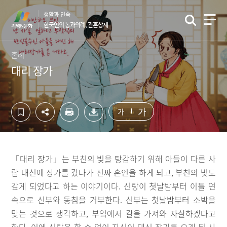
컨
하
생활과 민속
텐
단
한국인의 통과의례, 관혼상제
츠
영
영
역
역
바
혼례
바
로
대리 장가
로
가
가
기
기
가
가
「대리 장가」는 부친의 빚을 탕감하기 위해 아들이 다른 사
람 대신에 장가를 갔다가 진짜 혼인을 하게 되고, 부친의 빚도
갚게 되었다고 하는 이야기이다. 신랑이 첫날밤부터 이틀 연
속으로 신부와 동침을 거부한다. 신부는 첫날밤부터 소박을
맞는 것으로 생각하고, 부엌에서 칼을 가져와 자살하겠다고