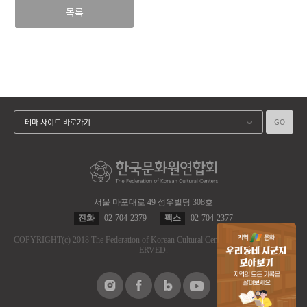
목록
GO
테마 사이트 바로가기
서울 마포대로 49 성우빌딩 308호
전화
02-704-2379
팩스
02-704-2377
COPYRIGHT
(c)
2018 The Federation of Korean Cultural Centers.
ALL RIGHT RES
ERVED.