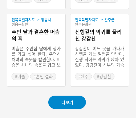
면 장가보내주겠다고 하자,
삼정승 딸이 공부하는 초당
#관혼상제 설화
눈에 뭐가 들어갔다고 하면
을 발견한다. 소년은 삼정승
서 멀리서 보면 입맞춤하는
딸 중에서 맏이에게 사정 얘
>
>
전북특별자치도
정읍시
전북특별자치도
완주군
것처럼 보이게 한다. 어느
기를 하고, 세 처녀와 동침
정읍문화원
완주문화원
집에 묵게 된 박문수가 주인
하게 된다. 호환에 갈 팔자
여자의 미색을 탐하다가 총
주인 딸과 결혼한 머슴
에서 벗어난 아이는 과거에
신행길의 악귀를 물리
각의 기지로 죽을 고비를 넘
장원급제한다. 그리고 삼정
의 꾀
친 강감찬
긴다. 박문수가 총각을 정승
승 딸을 데리고 고향으로 돌
의 세 딸 중에서 큰 딸에게
아와서 부모를 모시고 잘 살
머슴은 주인집 딸에게 장가
강감찬이 어느 곳을 가다가
중매를 선다. 나머지 두 딸
았다고 한다.
를 가고 싶어 한다. 우연히
신행을 가는 일행을 만난다.
도 시집을 가자, 남편을 두
처녀의 속옷을 발견한다. 머
신행 떡에는 악귀가 앉아 있
고 자매간에 분란이 일어난
슴은 처녀의 속옷을 입고 보
었다. 강감찬이 신부의 가슴
다. 정승이 사위들에게 중과
리타작을 한다. 주인 영감은
위에 앉아 있는 악귀를 물리
천 냥 내기를 시켜 딸들 사
자기 딸의 속옷을 입은 머슴
치고, 누구 택일을 했느냐고
#머슴
#혼인 설화
#완주
#강감찬
이의 싸움을 끝내려 한다.
을 본다. 주인은 머슴이 자
한다. 강감찬은 택일한 노인
#완주설화
총각만이 중과의 내기에서
기 딸 방에서 자고 나오면서
에게 악귀 살이 있는 날을
이기고, 정승은 재산을 큰사
엉겁결에 옷을 바꿔 입고 나
혼인날로 잡은 것은 잘못이
위에게 맡긴다고 하는 이야
온 것으로 생각한다. 주인
라고 한다. 그러자 노인은
기이다.
더보기
영감은 이상한 소문이 나기
하늘의 천당성이 와서 악귀
전에 머슴에게 딸을 시집보
를 물리쳐 주기 때문에 이날
낸다. 머슴이 꾀를 써서 주
을 길일이라고 한다. 노인의
인집 딸에게 장가갔다고 하
말인즉슨 강감찬이 바로 천
는 이야기이다.
당성이라는 것이다.