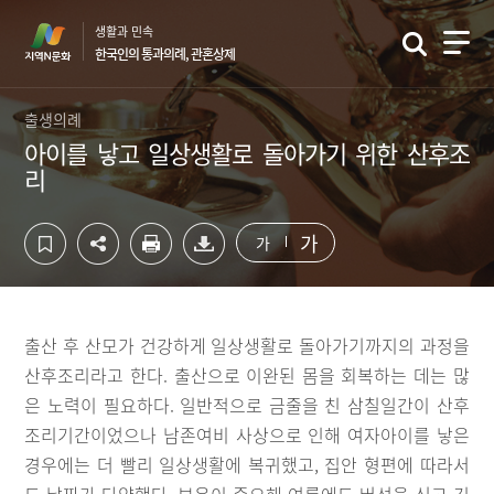
컨
하
생활과 민속
텐
단
한국인의 통과의례, 관혼상제
츠
영
영
역
역
바
출생의례
바
로
아이를 낳고 일상생활로 돌아가기 위한 산후조
로
가
리
가
기
기
가
가
출산 후 산모가 건강하게 일상생활로 돌아가기까지의 과정을
산후조리라고 한다. 출산으로 이완된 몸을 회복하는 데는 많
은 노력이 필요하다. 일반적으로 금줄을 친 삼칠일간이 산후
조리기간이었으나 남존여비 사상으로 인해 여자아이를 낳은
경우에는 더 빨리 일상생활에 복귀했고, 집안 형편에 따라서