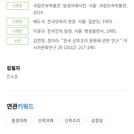
국립민속박물관. 일생의례사전. 서울: 국립민속박물관,
단행본
2014.
배도식. 한국민속의 현장. 서울: 집문당, 1993.
단행본
이광규. 한국인의 일생. 서울: 형설출판사, 1985.
단행본
김연정, 정미라. "한국 산후조리 문화에 관한 연구." 아
논문
시아문화연구 26 (2012): 217-240.
집필자
전소윤
연관
키워드
출생의례
산후의례
산후조리
삼칠일