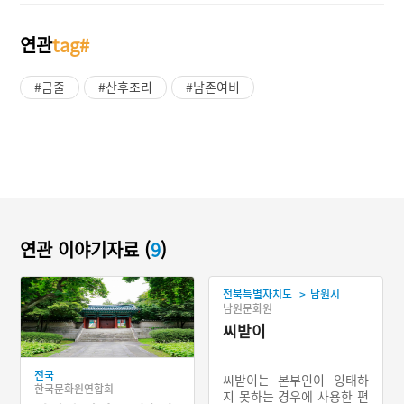
연관
tag#
#금줄
#산후조리
#남존여비
연관 이야기자료 (
9
)
>
전북특별자치도
남원시
남원문화원
씨받이
전국
씨받이는 본부인이 잉태하
한국문화원연합회
지 못하는 경우에 사용한 편