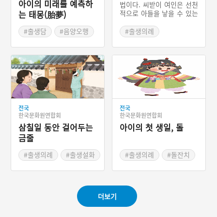
아이의 미래를 예측하
법이다. 씨받이 여인은 선천
적으로 아들을 낳을 수 있는
는 태몽(胎夢)
이상적인 신체를 갖추었거
나 아들을 많이 낳은 여자
#출생담
#음양오행
#출생의례
중에서 선택된다. 씨받이가
#태몽
#꿈이야기
#출생 설화
결정되면 임신하기 좋은 날
을 선택하여 합방한다. 합방
이 끝나고 태기가 있으면 씨
받이로 들어간 집에서 아이
가 태어날 때까지 갇혀 지낸
다. 아들을 낳으면 씨받이로
들어간 집에 두고 나오며,
전국
전국
딸인 경우 자신이 데려다가
한국문화원연합회
한국문화원연합회
키운다. 딸은 커서 자기 모
삼칠일 동안 걸어두는
아이의 첫 생일, 돌
친과 마찬가지로 씨받이 여
인이 된다.
금줄
#출생의례
#출생설화
#출생의례
#돌잔치
#스페셜한 왼새끼
#돌잡이
#수수팥떡
#삼칠일
#첫돌
더보기