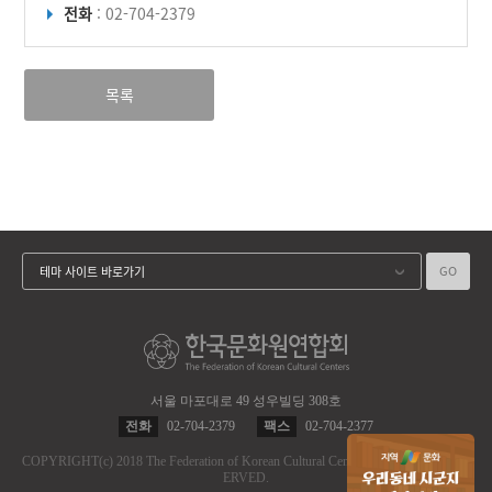
전화
: 02-704-2379
목록
GO
테마 사이트 바로가기
서울 마포대로 49 성우빌딩 308호
전화
02-704-2379
팩스
02-704-2377
COPYRIGHT
(c)
2018 The Federation of Korean Cultural Centers.
ALL RIGHT RES
ERVED.