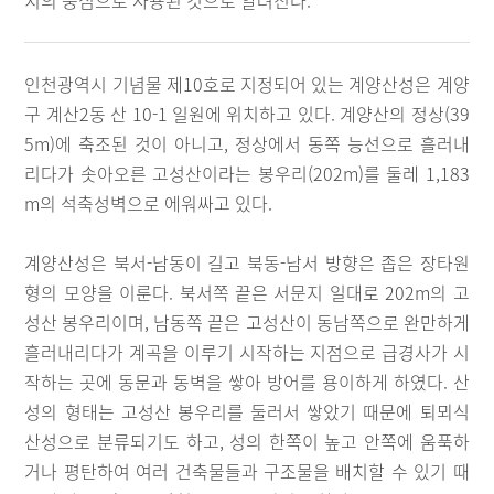
치의 중심으로 사용된 것으로 알려진다.
인천광역시 기념물 제10호로 지정되어 있는 계양산성은 계양
구 계산2동 산 10-1 일원에 위치하고 있다. 계양산의 정상(39
5m)에 축조된 것이 아니고, 정상에서 동쪽 능선으로 흘러내
리다가 솟아오른 고성산이라는 봉우리(202m)를 둘레 1,183
m의 석축성벽으로 에워싸고 있다.
계양산성은 북서-남동이 길고 북동-남서 방향은 좁은 장타원
형의 모양을 이룬다. 북서쪽 끝은 서문지 일대로 202m의 고
성산 봉우리이며, 남동쪽 끝은 고성산이 동남쪽으로 완만하게
흘러내리다가 계곡을 이루기 시작하는 지점으로 급경사가 시
작하는 곳에 동문과 동벽을 쌓아 방어를 용이하게 하였다. 산
성의 형태는 고성산 봉우리를 둘러서 쌓았기 때문에 퇴뫼식
산성으로 분류되기도 하고, 성의 한쪽이 높고 안쪽에 움푹하
거나 평탄하여 여러 건축물들과 구조물을 배치할 수 있기 때