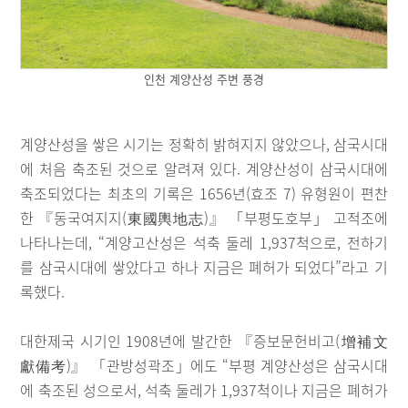
인천 계양산성 주변 풍경
계양산성을 쌓은 시기는 정확히 밝혀지지 않았으나, 삼국시대
에 처음 축조된 것으로 알려져 있다. 계양산성이 삼국시대에
축조되었다는 최초의 기록은 1656년(효조 7) 유형원이 편찬
한 『동국여지지(東國輿地志)』 「부평도호부」 고적조에
나타나는데, “계양고산성은 석축 둘레 1,937척으로, 전하기
를 삼국시대에 쌓았다고 하나 지금은 폐허가 되었다”라고 기
록했다.
대한제국 시기인 1908년에 발간한 『증보문헌비고(增補文
獻備考)』 「관방성곽조」에도 “부평 계양산성은 삼국시대
에 축조된 성으로서, 석축 둘레가 1,937척이나 지금은 폐허가