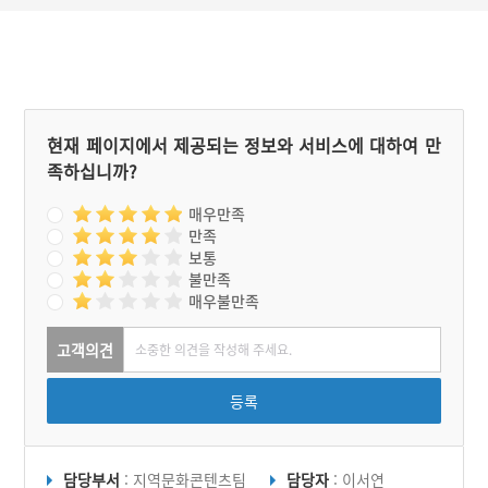
그래서 이후 그 작은 산은
하여 계양산에 국영 매방이
여전히 억울함을 떨치지 못
생기게 되었다. 제국공주는
해 가끔 우우웅 소리를 내며
왕을 따라 매사냥을 가는 것
운다고 한다.
을 좋아하지 않았지만, 충렬
왕은 제국공주와 충돌하면
서도 그 뒤에도 기어이 계양
산에 왔다.
현재 페이지에서 제공되는 정보와 서비스에 대하여 만
족하십니까?
매우만족
만족
보통
불만족
매우불만족
고객의견
등록
담당부서
: 지역문화콘텐츠팀
담당자
: 이서연