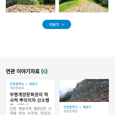
더보기
연관 이야기자료 (
6
)
>
인천광역시
계양구
계양문화원
부평계양문화권의 역
사적 뿌리이자 산소탱
크, 계양산
>
인천광역시
계양구
인천 계양구의 계양산은 시
계양문화원
대에 따라 수주악, 안남산,