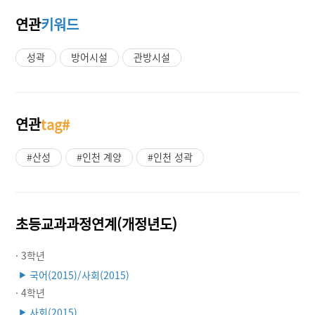
연관
키워드
성곽
방어시설
관방시설
연관
tag#
#산성
#인천 계양
#인천 성곽
초등교과과정연계(개정년도)
· 3학년
국어(2015)/사회(2015)
▶
· 4학년
사회(2015)
▶