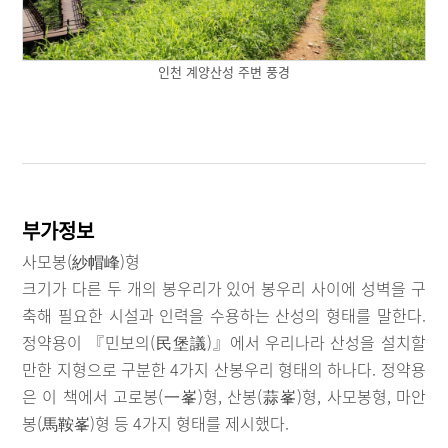
인천 계양산성 주변 풍경
부가정보
사모봉(紗帽峰)형
크기가 다른 두 개의 봉우리가 있어 봉우리 사이에 성벽을 구
축해 필요한 시설과 인력을 수용하는 산성의 형태를 말한다.
정약용이 『민보의(民堡議)』에서 우리나라 산성을 설치할
만한 지형으로 구분한 4가지 산봉우리 형태의 하나다. 정약용
은 이 책에서 고로봉(一峯)형, 산봉(蒜峯)형, 사모봉형, 마안
봉(馬鞍峯)형 등 4가지 형태를 제시했다.