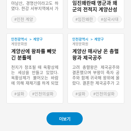
임진왜란때 명군과 왜
아남산, 경명산이라고도 하
였다. 한강 서부지역에서 가
군의 전적지 계양산성
장 높은 계양산은 예로부터
계양산 자락의 마을에서 산
#인천 계양
#임진왜란
#삼국시대
신제나 마을 제례를 하며 신
#인천 지명유래
#테뫼식 산성
성시되었다.
>
>
인천광역시
계양구
인천광역시
계양구
계양문화원
계양문화원
계양산에 왕좌를 빼앗
계양산 매사냥 온 충렬
긴 분틀메
왕과 제국공주
천지가 창조될 때 옥황상제
고려 충렬왕은 제국공주와
는 세상을 만들고 있었다.
결혼했으며 부왕이 죽자 공
옥황상제가 불어오는 바람
주와 함께 귀국해 왕위에 올
에 의해 재채기를 하게 되었
랐다. 결혼한 제국공주가 고
는데, 이로 인해 날아간 흙
려에 와서 몽고 양식의 생활
반죽은 계양산이 되었다. 옥
을 하자 고려 왕실에는 몽고
#설화
#인천의설화
#설화
#인천의설화
황상제의 7공주들은 세상을
의 풍속과 언어가 퍼져 충렬
다 만든 뒤에 인간 세상을
왕은 이를 못마땅하게 여겼
구경하게 해달라고 부탁을
다. 고려 때 매사냥이 성행
했다. 옥황상제는 이를 허락
하였는데, 충렬왕은 이탁을
더보기
하고, 잠이 들었는데 자는
시켜 좋은 매방 자리를 찾도
동안 상제는 산을 다시 만들
록 시켰다. 이탁은 계양산의
생각은 까맣게 잊어버렸다.
큰 고개를 찾아내었고, 그리