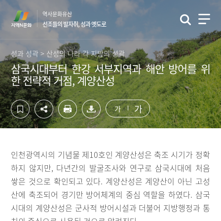
컨
하
역사문화유산
텐
단
선조들의 발자취, 성과 옛도로
츠
영
영
역
역
바
성과 성곽 > 산성의 나라 각 지방의 성곽
바
로
삼국시대부터 한강 서부지역과 해안 방어를 위
로
가
한 전략적 거점, 계양산성
가
기
기
가
가
인천광역시의 기념물 제10호인 계양산성은 축조 시기가 정확
하지 않지만, 다년간의 발굴조사와 연구로 삼국시대에 처음
쌓은 것으로 확인되고 있다. 계양산성은 계양산이 아닌 고성
산에 축조되어 경기만 방어체계의 중심 역할을 하였다. 삼국
시대의 계양산성은 군사적 방어시설과 더불어 지방행정과 통