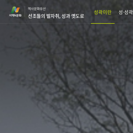
본
역사문화유산
문
성곽이란
성·성곽
선조들의 발자취, 성과 옛도로
바
로
가
기