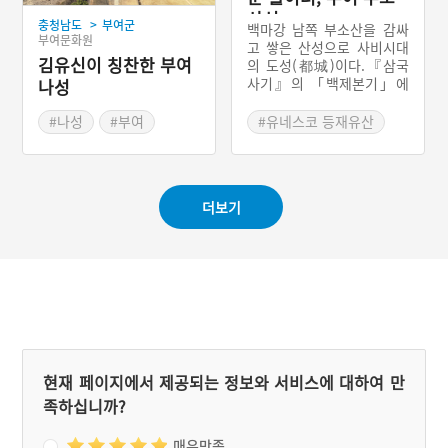
교적 잘 남아 있다. 백제의
산성
>
충청남도
부여군
사비도성을 수비하기 위한
백마강 남쪽 부소산을 감싸
부여문화원
북쪽의 요충지로 서쪽의 미
고 쌓은 산성으로 사비시대
김유신이 칭찬한 부여
녀봉산성과 은산면의 당산
의 도성(都城)이다.『삼국
성과 서로 연결된다.
사기』의 「백제본기」에
나성
는 사비성·소부리성으로 기
록되어 있으나, 성이 위치한
#나성
#부여
#유네스코 등재유산
산의 이름을 따서 부소산성
#백제성
#도성
이라 부른다. 성곽의 형식은
#백제역사유적지구
산봉우리를 중심으로 빙 둘
러싼 테뫼식과 다시 그 주위
#충남 사적
더보기
를 감싸게 쌓은 포곡식이 혼
#충남 부여
#사비성
합된 복합식 산성이다. 이
산성은 사비시대의 중심 산
성으로서 백제가 멸망할 때
까지 수도를 방어한 곳으로
역사적 의의가 있다.
현재 페이지에서 제공되는 정보와 서비스에 대하여 만
족하십니까?
매우만족