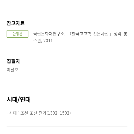
참고자료
국립문화재연구소, 『한국고고학 전문사전』성곽․봉
단행본
수편, 2011
집필자
이달호
시대/연대
· 시대 :
조선-조선 전기(1392~1592)