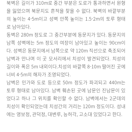
북벽은 길이가 310m로 중간 부분은 도로가 통과하면서 원형
을 잃었으며 북문지도 흔적을 찾을 수 없다. 북벽의 바깥부분
의 높이는 4-5m이고 성벽 안쪽 높이는 1.5-2m의 토루 형태
로 남아있다.
동벽은 280m 정도로 그 중간부분에 동문지가 있다. 동문지의
남쪽 성벽에는 5m 정도의 여장이 남아있고 높이는 90cm이
다. 성벽은 동문지에서 남쪽으로 약 120m 직선으로 축조되어
남벽과 만나며 이 곳 모서리에서 치성이 발견되었다. 치성의
길이와 폭은 5m 내외이다.치성의 바깥쪽 8-10m 떨어진 곳에
너비 4-5m의 해자가 조영되었다.
남벽은 민가와 도로 등으로 50m 정도가 파괴되고 440m는
토루 형태로 남아있다. 남벽 훼손된 곳에 남문인 진남문이 있
었다고 하나 그 위치를 확인할 수 없다. 남벽에서는 2군데의
치성이 확인되었는데 치성간의 거리는 120m 정도이다. 성내
에는 영보정, 관덕정, 대변루, 능허각, 고소대 있었다고 한다.