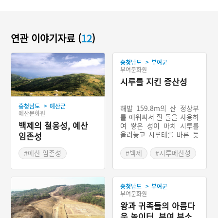
연관 이야기자료 (
12
)
>
충청남도
부여군
부여문화원
시루를 지킨 증산성
>
충청남도
예산군
해발 159.8m의 산 정상부
예산문화원
를 에워싸서 흰 돌을 사용하
백제의 철옹성, 예산
여 쌓은 성이 마치 시루를
올려놓고 시루테를 바른 듯
임존성
하다고 하여 시루메산성이
라고도 부르는 테뫼식 백제
#예산 임존성
#백제
#시루메산성
산성이다. 538년(성왕 16)
#백제성
#철옹성
#증산성
수도를 사비로 옮기고 나서
수도를 보호하기 위해 쌓은
>
충청남도
부여군
것으로 추정된다. 둘레는 약
부여문화원
600m이고 높이는 2∼3m
정도로 거의 무너진 상태이
왕과 귀족들의 아름다
지만, 성의 남쪽 부분은 비
운 놀이터, 부여 부소