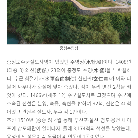
충청수영성
충청도수군절도사영이 있었던 수영성(水營城)이다. 1408년
(태종 8) 왜선(倭船) 23척이 충청도 수영(水營)을 노략질하
니, 수군 첨절제사(水軍僉節制使) 현인귀(玄仁貴)가 이와 더
불어 싸우다가 화살에 맞아 죽었다. 적이 우리 병선 2척을 빼
앗아 갔다. 1466년(세조 12) 수군절도사로 고쳤으며 수군에
소속된 전선은 본영, 속읍, 속현을 합하여 92척, 진선은 40척
이었고 관원은 절도사, 우후 각 1인이다.
조선 1510년 (중종 5) 4월 동래 부산포·울산 염포·웅천 내이
포에 삼포왜란이 일어나자, 둘레 3,174척의 석성을 쌓았는데,
옹성이 5, 성문이 4, 우물이 4, 연못이 1곳이었다.