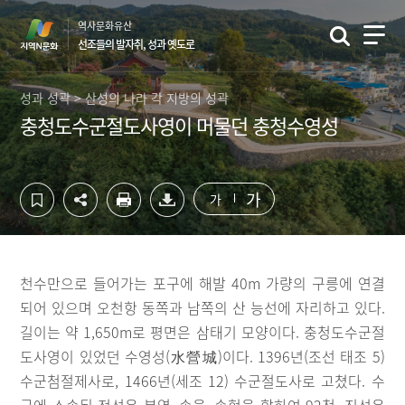
컨
하
역사문화유산
텐
단
선조들의 발자취, 성과 옛도로
츠
영
영
역
역
바
성과 성곽 > 산성의 나라 각 지방의 성곽
바
로
충청도수군절도사영이 머물던 충청수영성
로
가
가
기
기
가
가
천수만으로 들어가는 포구에 해발 40m 가량의 구릉에 연결
되어 있으며 오천항 동쪽과 남쪽의 산 능선에 자리하고 있다.
길이는 약 1,650m로 평면은 삼태기 모양이다. 충청도수군절
도사영이 있었던 수영성(水營城)이다. 1396년(조선 태조 5)
수군첨절제사로, 1466년(세조 12) 수군절도사로 고쳤다. 수