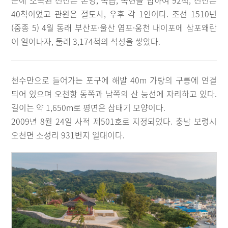
군에 소속된 전선은 본영, 속읍, 속현을 합하여 92척, 진선은
40척이었고 관원은 절도사, 우후 각 1인이다. 조선 1510년
(중종 5) 4월 동래 부산포·울산 염포·웅천 내이포에 삼포왜란
이 일어나자, 둘레 3,174척의 석성을 쌓았다.
천수만으로 들어가는 포구에 해발 40m 가량의 구릉에 연결
되어 있으며 오천항 동쪽과 남쪽의 산 능선에 자리하고 있다.
길이는 약 1,650m로 평면은 삼태기 모양이다.
2009년 8월 24일 사적 제501호로 지정되었다. 충남 보령시
오천면 소성리 931번지 일대이다.