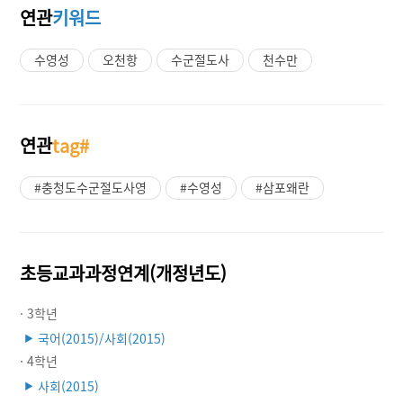
연관
키워드
수영성
오천항
수군절도사
천수만
연관
tag#
#충청도수군절도사영
#수영성
#삼포왜란
초등교과과정연계(개정년도)
· 3학년
국어(2015)/사회(2015)
▶
· 4학년
사회(2015)
▶