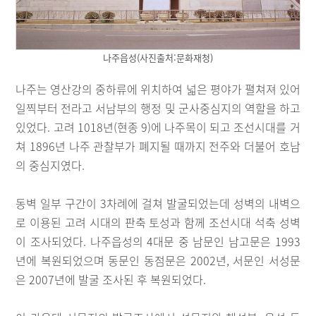
나주읍성(사진출처:문화재청)
나주는 영산강의 중하류에 위치하여 넓은 평야가 펼쳐져 있어
일찍부터 전라고 서남부의 행정 및 군사중심지의 역할을 하고
있었다. 고려 1018년(현종 9)에 나주목이 되고 조선시대를 거
쳐 1896년 나주 관찰부가 폐지될 때까지 전주와 더불어 호남
의 중심지였다.
동벽 일부 구간이 3차례에 걸쳐 발굴되었는데 성벽의 내벽으
로 이용된 고려 시대의 판축 토성과 함께 조선시대 석축 성벽
이 조사되었다. 나주읍성의 4대문 중 남문인 남고문은 1993
년에 복원되었으며 동문인 동점문은 2002년, 서문인 서성문
은 2007년에 발굴 조사된 후 복원되었다.