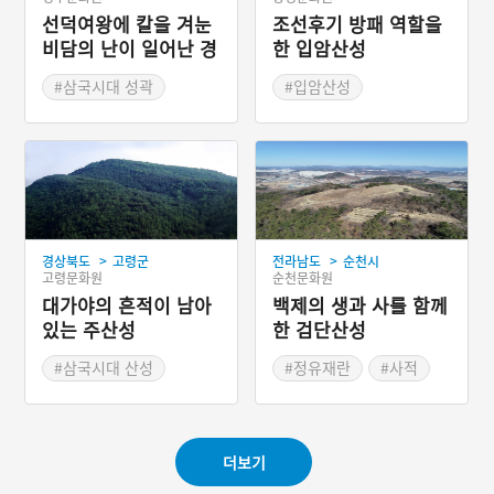
선덕여왕에 칼을 겨눈
조선후기 방패 역할을
비담의 난이 일어난 경
한 입암산성
주 명활성
#삼국시대 성곽
#입암산성
#경상북도 성곽
#조선시대산성
#경주 성곽
#드라마 주요 소재
>
>
경상북도
고령군
전라남도
순천시
고령문화원
순천문화원
대가야의 흔적이 남아
백제의 생과 사를 함께
있는 주산성
한 검단산성
#삼국시대 산성
#정유재란
#사적
#경상북도 성곽
#백제 산성
#경상북도 산성
더보기