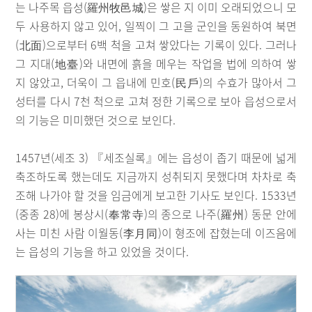
는 나주목 읍성(羅州牧邑城)은 쌓은 지 이미 오래되었으니 모
두 사용하지 않고 있어, 일찍이 그 고을 군인을 동원하여 북면
(北面)으로부터 6백 척을 고쳐 쌓았다는 기록이 있다. 그러나
그 지대(地臺)와 내면에 흙을 메우는 작업을 법에 의하여 쌓
지 않았고, 더욱이 그 읍내에 민호(民戶)의 수효가 많아서 그
성터를 다시 7천 척으로 고쳐 정한 기록으로 보아 읍성으로서
의 기능은 미미했던 것으로 보인다.
1457년(세조 3) 『세조실록』에는 읍성이 좁기 때문에 넓게
축조하도록 했는데도 지금까지 성취되지 못했다며 차차로 축
조해 나가야 할 것을 임금에게 보고한 기사도 보인다. 1533년
(중종 28)에 봉상시(奉常寺)의 종으로 나주(羅州) 동문 안에
사는 미친 사람 이월동(李月同)이 형조에 잡혔는데 이즈음에
는 읍성의 기능을 하고 있었을 것이다.