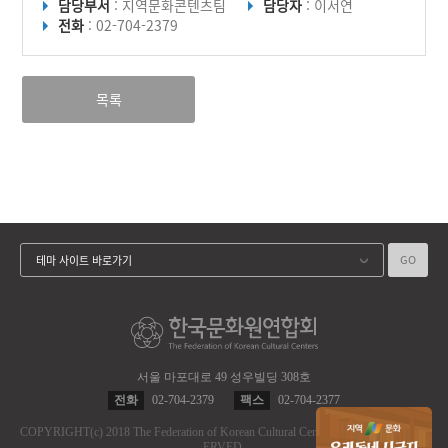
담당부서
: 지역문화콘텐츠팀
담당자
: 이서연
전화
: 02-704-2379
목록
GO
테마 사이트 바로가기
서울 마포대로 49 성우빌딩 308호
전화
02-704-2379
팩스
02-704-2377
COPYRIGHT
(c)
2018 The Federation of Korean Cultural Centers.
ALL RIGHT RES
ERVED.