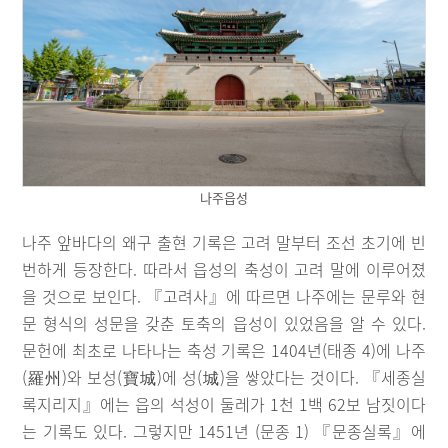
나주읍성
나주 앞바다의 왜구 출현 기록은 고려 말부터 조선 초기에 빈
번하게 등장한다. 따라서 읍성의 축성이 고려 말에 이루어졌
을 것으로 보인다. 『고려사』에 따르면 나주에는 문루와 현
문 형식의 성문을 갖춘 토축의 읍성이 있었음을 알 수 있다.
문헌에 최초로 나타나는 축성 기록은 1404년(태종 4)에 나주
(羅州)와 보성(寶城)에 성(城)을 쌓았다는 것이다. 『세종실
록지리지』에는 읍의 석성이 둘레가 1천 1백 62보 남짓이다
는 기록도 있다. 그렇지만 1451년 (문종 1) 『문종실록』에