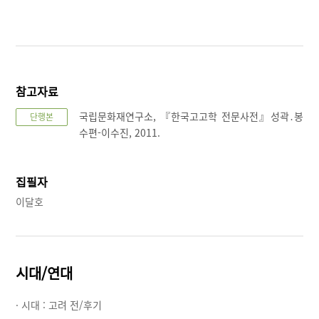
참고자료
국립문화재연구소, 『한국고고학 전문사전』성곽․봉
단행본
수편-이수진, 2011.
집필자
이달호
시대/연대
· 시대 :
고려 전/후기