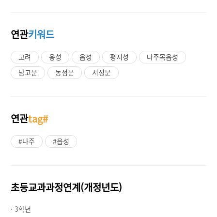
연관
키워드
고려
옹성
읍성
평지성
나주목읍성
남고문
동점문
서성문
연관
tag#
#나주
#읍성
초등교과과정연계(개정년도)
· 3학년