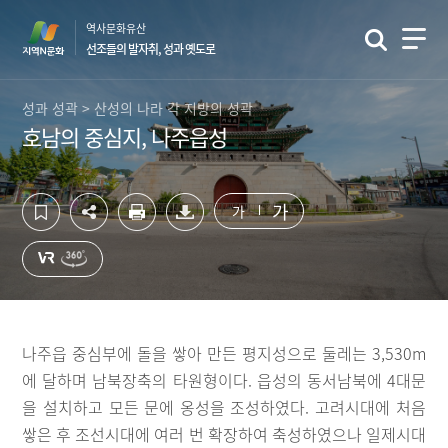
컨
하
역사문화유산
텐
단
선조들의 발자취, 성과 옛도로
츠
영
영
역
역
바
성과 성곽 > 산성의 나라 각 지방의 성곽
바
로
호남의 중심지, 나주읍성
로
가
가
기
기
가
가
나주읍 중심부에 돌을 쌓아 만든 평지성으로 둘레는 3,530m
에 달하며 남북장축의 타원형이다. 읍성의 동서남북에 4대문
을 설치하고 모든 문에 옹성을 조성하였다. 고려시대에 처음
쌓은 후 조선시대에 여러 번 확장하여 축성하였으나 일제시대