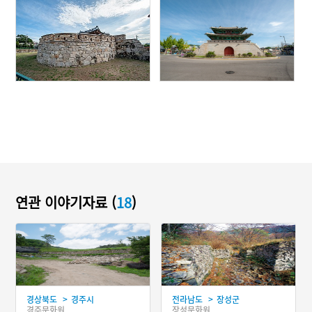
연관 이야기자료 (
18
)
>
>
경상북도
경주시
전라남도
장성군
경주문화원
장성문화원