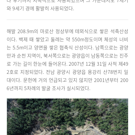
라 후기까지 지속적으로 사용되었으며 그 가운데서도 7세기
와 9세기 경에 활발히 사용되었다.
해발 208.9m의 마로산 정상부에 테뫼식으로 쌓은 석축산성
이다. 백제 때 쌓았고 둘레는 약 550m정도이며 체성의 너비
는 5.5m이고 양면을 쌓은 협축식 산성이다. 남쪽으로는 광양
만과 순천 지역이, 북서쪽으로는 광양읍이 남동쪽으로는 진주
로 가는 길이 한눈에 들어온다. 2007년 12월 31일 사적 제49
2호로 지정되었다. 전남 광양시 광양읍 용강리 산78번지 일
대이다. 문헌에 거의 언급되고 있지 않지만 2001년부터 200
6년까지 5차례의 발굴 조사가 실시되었다.