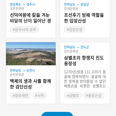
>
>
경상북도
경주시
전라남도
장성군
경주문화원
장성문화원
선덕여왕에 칼을 겨눈
조선후기 방패 역할을
비담의 난이 일어난 경
한 입암산성
주 명활성
#삼국시대 성곽
#입암산성
#경상북도 성곽
#조선시대산성
#경주 성곽
>
전라남도
진도군
#드라마 주요 소재
진도문화원
삼별초의 항쟁지 진도
용장성
>
전라남도
순천시
1270년(원종 11) 고려가 몽
순천문화원
골에 항복하였다. 몽골에 대
백제의 생과 사를 함께
한 항복을 받아들일 수 없던
배중손을 비롯한 삼별초는
한 검단산성
왕족인 승화후 온(承化候
溫)을 왕으로 삼아 남쪽으로
#정유재란
#사적
#삼별초
#용장산성
내려와 이곳에 궁궐과 성을
#백제 산성
#대몽항쟁
쌓고 몽골과의 전쟁을 계속
#전남 진도
하였다. 이때 쌓은 성이 바
로 용장성이다. 용장산성의
#전라남도 성곽