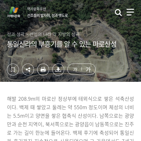
컨
하
역사문화유산
텐
단
선조들의 발자취, 성과 옛도로
츠
영
영
역
역
바
성과 성곽 > 산성의 나라 각 지방의 성곽
바
로
통일신라의 부흥기를 알 수 있는 마로산성
로
가
가
기
기
가
가
해발 208.9m의 마로산 정상부에 테뫼식으로 쌓은 석축산성
이다. 백제 때 쌓았고 둘레는 약 550m 정도이며 체성의 너비
는 5.5m이고 양면을 쌓은 협축식 산성이다. 남쪽으로는 광양
만과 순천 지역이, 북서쪽으로는 광양읍이 남동쪽으로는 진주
로 가는 길이 한눈에 들어온다. 백제 후기에 축성되어 통일신