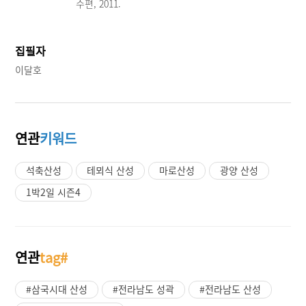
수편, 2011.
집필자
이달호
연관
키워드
석축산성
테뫼식 산성
마로산성
광양 산성
1박2일 시즌4
연관
tag#
#삼국시대 산성
#전라남도 성곽
#전라남도 산성