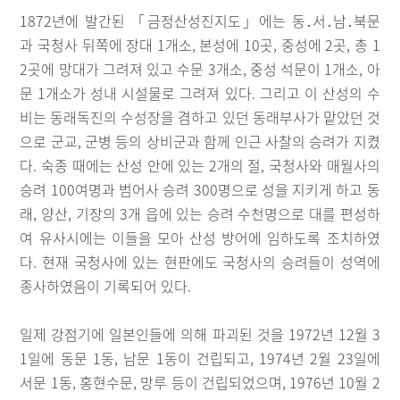
1872년에 발간된 「금정산성진지도」에는 동․서․남․북문
과 국청사 뒤쪽에 장대 1개소, 본성에 10곳, 중성에 2곳, 총 1
2곳에 망대가 그려져 있고 수문 3개소, 중성 석문이 1개소, 아
문 1개소가 성내 시설물로 그려져 있다. 그리고 이 산성의 수
비는 동래독진의 수성장을 겸하고 있던 동래부사가 맡았던 것
으로 군교, 군병 등의 상비군과 함께 인근 사찰의 승려가 지켰
다. 숙종 때에는 산성 안에 있는 2개의 절, 국청사와 매월사의
승려 100여명과 범어사 승려 300명으로 성을 지키게 하고 동
래, 양산, 기장의 3개 읍에 있는 승려 수천명으로 대를 편성하
여 유사시에는 이들을 모아 산성 방어에 임하도록 조치하였
다. 현재 국청사에 있는 현판에도 국청사의 승려들이 성역에
종사하였음이 기록되어 있다.
일제 강점기에 일본인들에 의해 파괴된 것을 1972년 12월 3
1일에 동문 1동, 남문 1동이 건립되고, 1974년 2월 23일에
서문 1동, 홍현수문, 망루 등이 건립되었으며, 1976년 10월 2