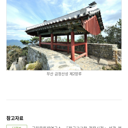
부산 금정산성 제2망루
참고자료
국립문화재연구소, 『한국고고학 전문사전』성곽․봉