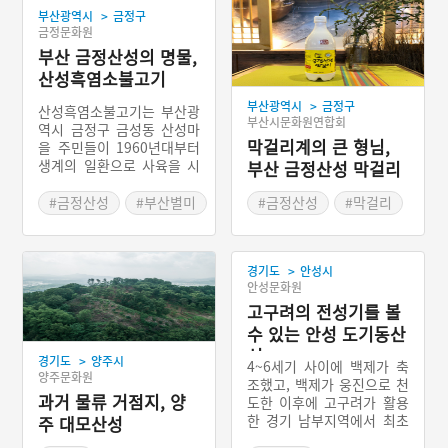
>
부산광역시
금정구
금정문화원
부산 금정산성의 명물,
산성흑염소불고기
>
부산광역시
금정구
산성흑염소불고기는 부산광
부산시문화원연합회
역시 금정구 금성동 산성마
막걸리계의 큰 형님,
을 주민들이 1960년대부터
생계의 일환으로 사육을 시
부산 금정산성 막걸리
작해 온 흑염소의 고기를 숯
불에 구워 조리하는 음식으
#금정산성
#부산별미
#금정산성
#막걸리
로 산성 막걸리와 더불어 금
#불고기
#전통주
#부산별미
정산성의 2대 명물로 알려
진 부산광역시 금정구를 대
>
경기도
안성시
표하는 향토 음식이다.
안성문화원
고구려의 전성기를 볼
수 있는 안성 도기동산
성
>
경기도
양주시
4~6세기 사이에 백제가 축
양주문화원
조했고, 백제가 웅진으로 천
과거 물류 거점지, 양
도한 이후에 고구려가 활용
한 경기 남부지역에서 최초
주 대모산성
로 확인된 목책산성이다. 고