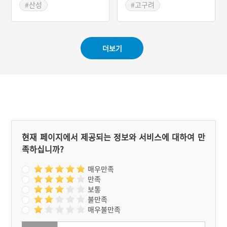
구려 관련 유적과 연계하여
#산성
#고구려
한강이남 지역에서의 고구
#경기도 양주시
#경기도 안성
려 영역확장과 남진 경로를
#경기도성곽
#도기동산성
살펴 볼 수 있어 역사적·학
술적 가치가 높다. 또한 목
더보기
책구조가 잘 남아 있는 드문
사례로 삼국시대 책(柵)의
구조를 파악할 수 있어 고대
성곽 연구에 있어서도 중요
한 자료로 주목된다.
현재 페이지에서 제공되는 정보와 서비스에 대하여 만
족하십니까?
매우만족
만족
보통
불만족
매우불만족