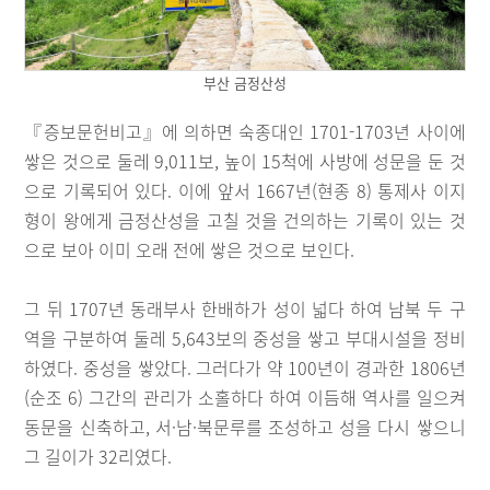
부산 금정산성
『증보문헌비고』에 의하면 숙종대인 1701-1703년 사이에
쌓은 것으로 둘레 9,011보, 높이 15척에 사방에 성문을 둔 것
으로 기록되어 있다. 이에 앞서 1667년(현종 8) 통제사 이지
형이 왕에게 금정산성을 고칠 것을 건의하는 기록이 있는 것
으로 보아 이미 오래 전에 쌓은 것으로 보인다.
그 뒤 1707년 동래부사 한배하가 성이 넓다 하여 남북 두 구
역을 구분하여 둘레 5,643보의 중성을 쌓고 부대시설을 정비
하였다. 중성을 쌓았다. 그러다가 약 100년이 경과한 1806년
(순조 6) 그간의 관리가 소홀하다 하여 이듬해 역사를 일으켜
동문을 신축하고, 서·남·북문루를 조성하고 성을 다시 쌓으니
그 길이가 32리였다.