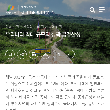
컨
하
역사문화유산
텐
단
선조들의 발자취, 성과 옛도로
츠
영
영
역
역
바
성과 성곽 > 산성의 나라 각 지방의 성곽
바
로
우리나라 최대 규모의 성곽 금정산성
로
가
가
기
기
가
가
해발 801m의 금정산 꼭대기에서 서남쪽 계곡을 따라 돌로 쌓
은 석성으로 전체길이는 약 18km이다. 조선시대에 임진왜란
과 병자호란을 겪고 난 후인 1703년(숙종 29)에 국방을 튼튼
히 하고 바다를 지킬 목적으로 쌓은 곳이다. 동래읍성과 더불
어 부산지역의 대표적인 성곽으로 국내에서 가장 큐모가 큰