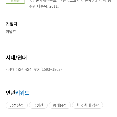
단행본
수편-나동욱, 2011.
집필자
이달호
시대/연대
· 시대 :
조선-조선 후기(1593~1863)
연관
키워드
금정산성
금정산
동래읍성
한국 최대 성곽