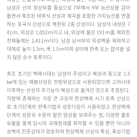
남성은 산의 정상부를 중심으로 7부에서 9부 능선상을 감아
돌면서 축조된 테뫼식 산성과 계곡을 포함한 가지능선을 연결
하는 포곡식 산성으로 복한된 2중 산성이다. 남성의 내성은 7
41ｍ, 외성은 1,052ｍ이고 내․외성에 붙은 191ｍ를 제외한
전체둘레는 1,411ｍ이다. 남성 남서부의 외성벽을 제외하고
대체로 높이 1.5ｍ, 폭 1.5ｍ이며 성터에 판축 또는 잡석을 넣
지 않은 순수 토루이다.
축조 초기인 백제시대는 남성이 주성이고 북성과 동으로 1.5
㎞에 있는 매봉산성은 전방위성으로 사용되었으며 고려시대
이후에는 산성의 주기능이 북성으로 옮겨간 것으로 추정된다.
지방에 존재하는 가장 큰 규모의 한성백제 시기 토축 산성으
로 초기단계의 판축기법과 성토다짐이 사용되었고 한성백제
단계의 성문과 수문의 발전 양상을 보여주는 점, 다양한 출토
유물을 통해 당시의 국제정세를 파악할 수 있을 뿐만 아니라
성벽의 잔존상태가 양호하여 한성백제 산성의 특성, 축성기법