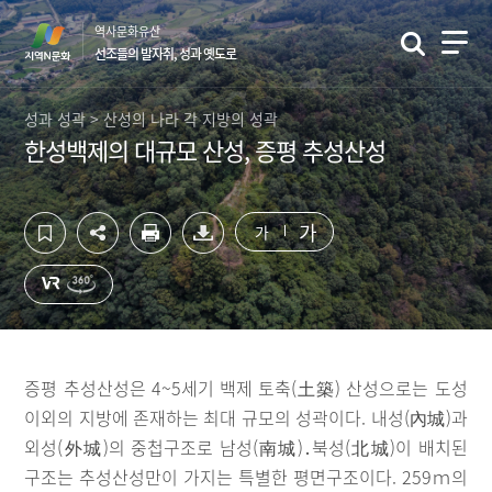
컨
하
역사문화유산
텐
단
선조들의 발자취, 성과 옛도로
츠
영
영
역
역
바
성과 성곽 > 산성의 나라 각 지방의 성곽
바
로
한성백제의 대규모 산성, 증평 추성산성
로
가
가
기
기
가
가
증평 추성산성은 4~5세기 백제 토축(土築) 산성으로는 도성
이외의 지방에 존재하는 최대 규모의 성곽이다. 내성(內城)과
외성(外城)의 중첩구조로 남성(南城)․북성(北城)이 배치된
구조는 추성산성만이 가지는 특별한 평면구조이다. 259ｍ의