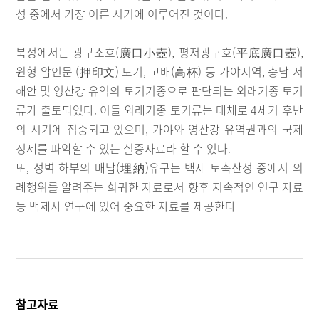
성 중에서 가장 이른 시기에 이루어진 것이다.
북성에서는 광구소호(廣口小壺), 평저광구호(平底廣口壺),
원형 압인문 (押印文) 토기, 고배(高杯) 등 가야지역, 충남 서
해안 및 영산강 유역의 토기기종으로 판단되는 외래기종 토기
류가 출토되었다. 이들 외래기종 토기류는 대체로 4세기 후반
의 시기에 집중되고 있으며, 가야와 영산강 유역권과의 국제
정세를 파악할 수 있는 실증자료라 할 수 있다.
또, 성벽 하부의 매납(埋納)유구는 백제 토축산성 중에서 의
례행위를 알려주는 희귀한 자료로서 향후 지속적인 연구 자료
등 백제사 연구에 있어 중요한 자료를 제공한다
참고자료