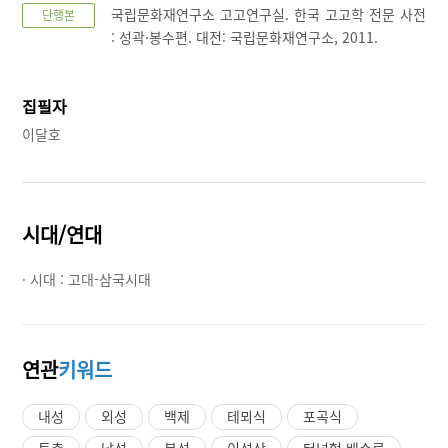
국립문화재연구소 고고연구실. 한국 고고학 전문 사전
단행본
: 성곽·봉수편. 대전: 국립문화재연구소, 2011.
집필자
이달호
시대/연대
· 시대 :
고대-삼국시대
연관
키워드
내성
외성
백제
테뫼식
포곡식
토축
남성
북성
이성산
터널형 배수로