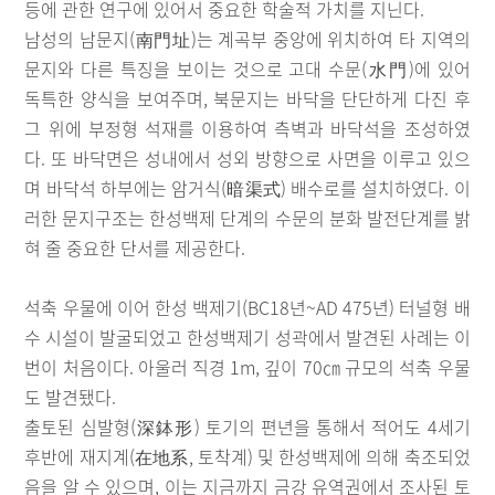
등에 관한 연구에 있어서 중요한 학술적 가치를 지닌다.
남성의 남문지(南門址)는 계곡부 중앙에 위치하여 타 지역의
문지와 다른 특징을 보이는 것으로 고대 수문(水門)에 있어
독특한 양식을 보여주며, 북문지는 바닥을 단단하게 다진 후
그 위에 부정형 석재를 이용하여 측벽과 바닥석을 조성하였
다. 또 바닥면은 성내에서 성외 방향으로 사면을 이루고 있으
며 바닥석 하부에는 암거식(暗渠式) 배수로를 설치하였다. 이
러한 문지구조는 한성백제 단계의 수문의 분화 발전단계를 밝
혀 줄 중요한 단서를 제공한다.
석축 우물에 이어 한성 백제기(BC18년~AD 475년) 터널형 배
수 시설이 발굴되었고 한성백제기 성곽에서 발견된 사례는 이
번이 처음이다. 아울러 직경 1m, 깊이 70㎝ 규모의 석축 우물
도 발견됐다.
출토된 심발형(深鉢形) 토기의 편년을 통해서 적어도 4세기
후반에 재지계(在地系, 토착계) 및 한성백제에 의해 축조되었
음을 알 수 있으며, 이는 지금까지 금강 유역권에서 조사된 토