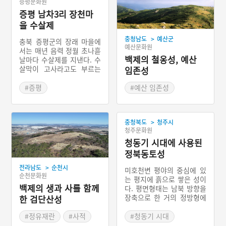
증평문화원
증평 남차3리 장천마
을 수살제
>
충청남도
예산군
충북 증평군의 장래 마을에
예산문화원
서는 매년 음력 정월 초나흗
백제의 철옹성, 예산
날마다 수살제를 지낸다. 수
살막이 고사라고도 부르는
임존성
이 제사의 정확한 시작 시기
는 알 수 없지만, 장래천의
#증평
#예산 임존성
범람 피해와 관련이 있다는
#충청북도 마을이야기
#백제성
#철옹성
내용의 전설이 『증평군
지』에 남아있다. ‘장천마
>
충청북도
청주시
을’ 표지석 인근에 외수살
청주문화원
제단과 내수살 제단이 각각
마련되어 있다. 제관은 수살
청동기 시대에 사용된
제 일주일 전에 선정한다.
정북동토성
제의 비용은 마을 사람들이
>
전라남도
순천시
모아 마련한다. 제물로는 외
미호천변 평야의 중심에 있
순천문화원
수살, 내수살 각각에 돼지
는 평지에 흙으로 쌓은 성이
머리를 올린다. 모든 제의
백제의 생과 사를 함께
다. 평면형태는 남북 방향을
절차는 유교식 예법을 엄격
장축으로 한 거의 정방형에
한 검단산성
히 따른다. 마지막 절차까지
가까운 형태를 가지고 있다.
모두 끝나면 주민들 모두가
성벽의 둘레는 약 675m이
#정유재란
#사적
#청동기 시대
음식을 나누어 먹는다. 적어
고 높이 3.5m, 폭은 8∼13