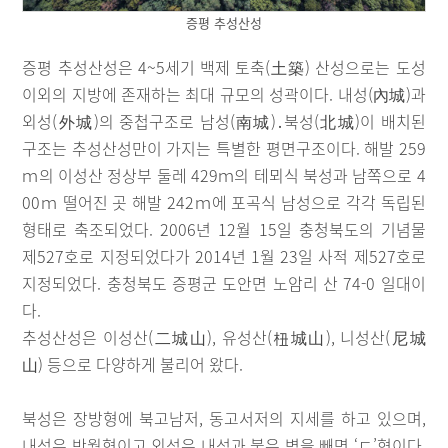
증평 추성산성
증평 추성산성은 4~5세기 백제 토축(土築) 산성으로는 도성
이외의 지방에 존재하는 최대 규모의 성곽이다. 내성(內城)과
외성(外城)의 중첩구조로 남성(南城)․북성(北城)이 배치된
구조는 추성산성만이 가지는 특별한 평면구조이다. 해발 259
ｍ의 이성산 정상부 둘레 429ｍ의 테뫼식 북성과 남쪽으로 4
00ｍ 떨어진 곳 해발 242ｍ에 포곡식 남성으로 각각 독립된
형태로 축조되었다. 2006년 12월 15일 충청북도의 기념물
제527호로 지정되었다가 2014년 1월 23일 사적 제527호로
지정되었다. 충청북도 증평군 도안면 노암리 산 74-0 일대이
다.
추성산성은 이성산(二城山), 유성산(杻城山), 니성산(尼城
山) 등으로 다양하게 불리어 왔다.
북성은 장방형에 북고남저, 동고서저의 지세를 하고 있으며,
내성은 반월형이고 외성은 내성과 붙은 벽을 빼면 ‘ㄷ’형이다.