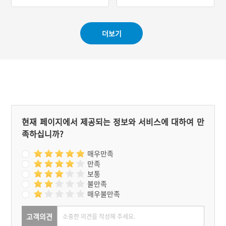
#백제 산성
#정북동토성
#토성
도 1960년대 이전부터 시작
m 정도 된다. 성안에서는
#한성백제
된 장래 마을 수살제는 지금
주거지, 기둥구멍, 길, 돌무
도 매년 정성을 다해 치러지
더기 등이 확인되었고, 성
고 있다.
더보기
밖에서는 성을 물로 둘러싸
보호하는 해자를 확인했다.
현재 페이지에서 제공되는 정보와 서비스에 대하여 만
족하십니까?
매우만족
만족
보통
불만족
매우불만족
고객의견