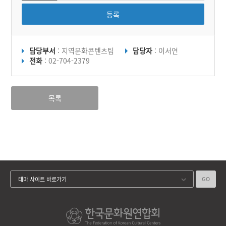
등록
담당부서
: 지역문화콘텐츠팀
담당자
: 이서연
전화
: 02-704-2379
목록
GO
테마 사이트 바로가기