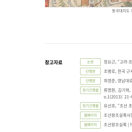
동국대지도 
참고자료
정요근, “고려·
논문
조병로, 한국 근세
단행본
최영준, 영남대로
단행본
류명환, 김기혁,
정기간행물
o.1(2013): 21-
유선호, “조선 초기
정기간행물
조선왕조실록사전 | h
웹페이지
조선왕조실록 | http
웹페이지