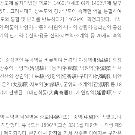
도에 설치되었던 역로는 1460년(세조 6)과 1462년에 일부
었다. 고려시대의 상주도와 경산부도에 속했던 역을 통합하여
도와 통합 및 분리를 반복하다가 1462년에 획정되었다. 『세
·덕통역·낙양역·낙동역·낙원역·낙서역·장림역·청리신역·공성
계역·안계역·수산역·용궁 신역·지보역·소계역 등 20개의 속역
는 중심역인 유곡역을 비롯하여 문경의 야성역(耶城驛), 함창
, 상주의 낙양역(洛陽驛)·낙동역(洛東驛)·낙원역(洛源驛)·낙서
 선산의 상림역(上林驛)·영향역(迎香驛)·구미역(仇彌驛), 비안
대은역(大殷驛)·지보역(知保驛), 군위의 소계역(召溪驛) 등 18
종 2)에 간행된 『대전회통(大典會通)』에 연향역(延香驛)으로
역·낙양역·낙원역은 중로(中路) 또는 중역(中驛)에 속했고, 나
해당했다. 유곡도는 1896년(고종 33) 1월 대한제국 칙령 제9
 따라 폐지되었다. 문경에서 함창을 거쳐 상주로 이어지는 구간은