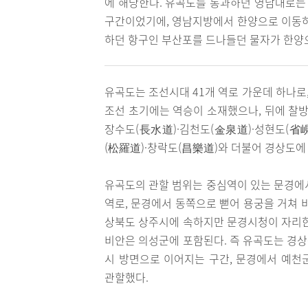
에 해당한다. 유곡도를 통과하던 영남대로는
구간이었기에, 영남지방에서 한양으로 이동하
하던 항구인 부산포를 드나들던 물자가 한양
유곡도는 조선시대 41개 역로 가운데 하나로
조선 초기에는 역승이 소재했으나, 뒤에 찰방
장수도(長水道)·김천도(金泉道)·성현도(省峴
(松羅道)·창락도(昌樂道)와 더불어 경상도에
유곡도의 관할 범위는 중심역이 있는 문경에
역로, 문경에서 동쪽으로 뻗어 용궁을 거쳐 
상북도 상주시에 속하지만 문경시청이 자리한
비안은 의성군에 포함된다. 즉 유곡도는 경
시 방면으로 이어지는 구간, 문경에서 예천
관할했다.