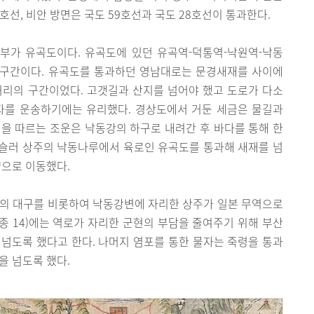
호선, 비안 방면은 국도 59호선과 국도 28호선이 통과한다.
부가 유곡도이다. 유곡도에 있던 유곡역-덕통역-낙원역-낙동
 구간이다. 유곡도를 통과하던 영남대로는 문경새재를 사이에
거리의 구간이었다. 고갯길과 산지를 넘어야 했고 도로가 다소
자를 운송하기에는 유리했다. 경상도에서 거둔 세금은 물길과
을 따르는 조운은 낙동강의 하구로 내려간 후 바다를 통해 한
슬러 상주의 낙동나루에서 육로인 유곡도를 통과해 새재를 넘
양으로 이동했다.
방의 대구를 비롯하여 낙동강변에 자리한 상주가 일본 무역으로
세종 14)에는 역로가 자리한 군현의 부담을 줄여주기 위해 부산
넘도록 했다고 한다. 나머지 염포를 통한 물자는 죽령을 통과
을 넘도록 했다.