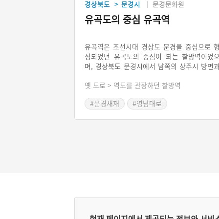
경상북도
문경시
문경문화원
>
유곡도의 중심 유곡역
유곡역은 조선시대 경상도 문경을 중심으로 
성되었던 유곡도의 중심이 되는 찰방역이었
며, 경상북도 문경시에서 남쪽의 상주시 방면
동쪽의 예천군을 거쳐 의성군 및 군위군으로 
옛 도로 > 역도를 관장하던 찰방역
하는 곳에 있던 역을 관할했다. 유곡역은 영남
방과 한양을 오가는 사람들이 통과하던 교통
#문경새재
#영남대로
결절점 역할을 수행했으며, 사람의 이동이 많
구간이었던 만큼 주변에는 숙박시설인 원이 
러 곳에 설치되었다. 홍귀달은 유곡역을 사람
목구멍처럼 중요한 곳으로 비유하면서 인후라
표현을 했다.
현재 페이지에서 제공되는 정보와 서비