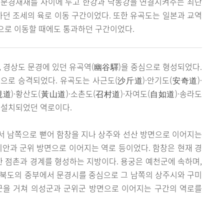
 문경새재를 사이에 두고 한강과 낙동강을 연결시켜주는 최단
던 조세의 육로 이동 구간이었다. 또한 유곡도는 일본과 교역
으로 이동할 때에도 통과하던 구간이었다.
, 경상도 문경에 있던 유곡역(幽谷驛)을 중심으로 형성되었다.
으로 승격되었다. 유곡도는 사근도(沙斤道)·안기도(安奇道)·
道)·황산도(黃山道)·소촌도(召村道)·자여도(自如道)·송라도
 설치되었던 역로이다.
서 남쪽으로 뻗어 함창을 지나 상주와 선산 방면으로 이어지는
비안과 군위 방면으로 이어지는 역로 등이었다. 함창은 현재 경
 점촌과 경계를 형성하는 지방이다. 용궁은 예천군에 속하며,
상북도의 중부에서 문경시를 중심으로 그 남쪽의 상주시와 구미
군을 거쳐 의성군과 군위군 방면으로 이어지는 구간의 역로를