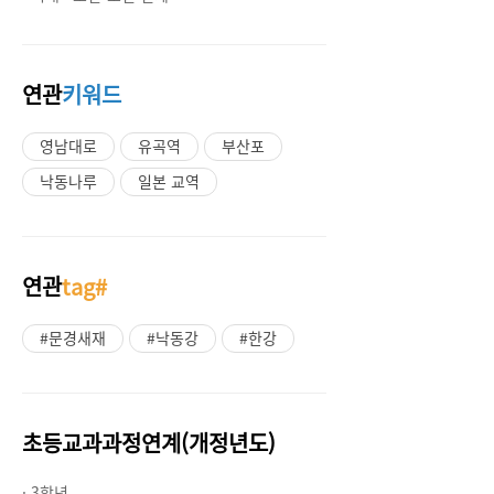
연관
키워드
영남대로
유곡역
부산포
낙동나루
일본 교역
연관
tag#
#문경새재
#낙동강
#한강
초등교과과정연계(개정년도)
· 3학년