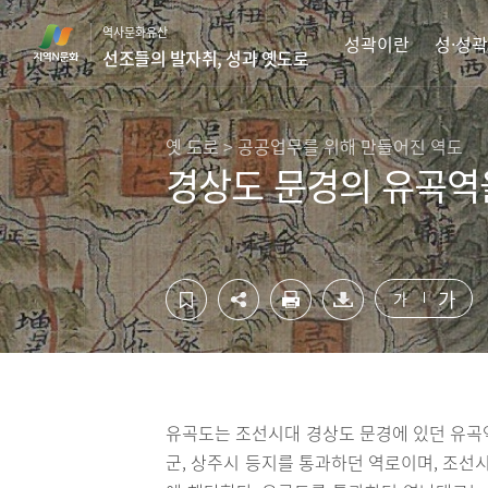
컨
하
역사문화유산
텐
단
성곽이란
성·성곽
선조들의 발자취, 성과 옛도로
츠
영
영
역
역
바
바
로
옛 도로 > 공공업무를 위해 만들어진 역도
로
가
경상도 문경의 유곡역
가
기
기
가
가
유곡도는 조선시대 경상도 문경에 있던 유곡
군, 상주시 등지를 통과하던 역로이며, 조