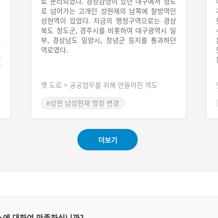
로 분리되었다. 경상감영이 있던 대구에서 청도
로 넘어가는 고개인 성현재의 남쪽에 찰방역인
성현역이 있었다. 지금의 행정구역으로는 경상
북도 청도군, 경주시를 비롯하여 대구광역시 일
부, 경상남도 밀양시, 창녕군 등지를 통과하던
형
역로였다.
으
과
통
옛 도로 > 공공업무를 위해 만들어진 역도
지
의
#성현 남성현재 명칭 변경
은
#청도 군수 성현재
#성현역 남성현역
여
의
는
더보기
스에 대하여 만족하십니까?