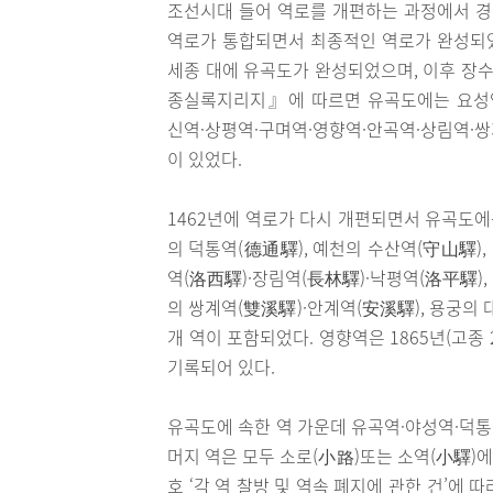
조선시대 들어 역로를 개편하는 과정에서 경상
역로가 통합되면서 최종적인 역로가 완성되
세종 대에 유곡도가 완성되었으며, 이후 장수
종실록지리지』에 따르면 유곡도에는 요성역
신역·상평역·구며역·영향역·안곡역·상림역·쌍
이 있었다.
1462년에 역로가 다시 개편되면서 유곡도에
의 덕통역(德通驛), 예천의 수산역(守山驛)
역(洛西驛)·장림역(長林驛)·낙평역(洛平驛),
의 쌍계역(雙溪驛)·안계역(安溪驛), 용궁의 
개 역이 포함되었다. 영향역은 1865년(고
기록되어 있다.
유곡도에 속한 역 가운데 유곡역·야성역·덕통
머지 역은 모두 소로(小路)또는 소역(小驛)에 
호 ‘각 역 찰방 및 역속 폐지에 관한 건’에