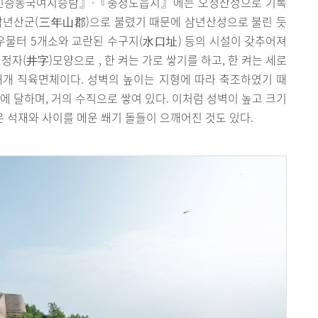
신증동국여지승람』·『충청도읍지』에는 오정산성으로 기록
․삼년산군(三年山郡)으로 불렸기 때문에 삼년산성으로 불린 듯
소, 우물터 5개소와 교란된 수구지(水口址) 등의 시설이 갖추어져
정자(井字)모양으로 , 한 켜는 가로 쌓기를 하고, 한 켜는 세로
대개 직육면체이다. 성벽의 높이는 지형에 따라 축조하였기 때
에 달하며, 거의 수직으로 쌓여 있다. 이처럼 성벽이 높고 크기
은 석재와 사이를 메운 쐐기 돌들이 으깨어진 것도 있다.