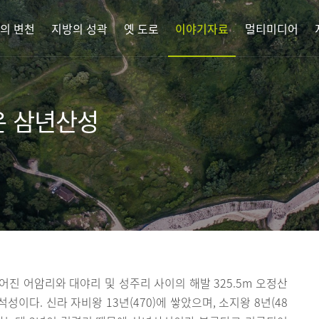
의 변천
지방의 성곽
옛 도로
이야기자료
멀티미디어
은 삼년산성
어진 어암리와 대야리 및 성주리 사이의 해발 325.5m 오정산
성이다. 신라 자비왕 13년(470)에 쌓았으며, 소지왕 8년(48