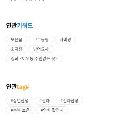
연관
키워드
보은읍
고로봉형
자비왕
소지왕
방어요새
영화 <어우동:주인없는 꽃>
연관
tag#
#삼년산성
#신라
#신라산성
#충북 보은
#영화 촬영지