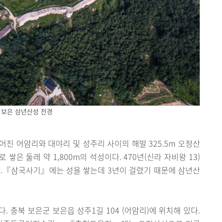
보은 삼년산성 전경
어진 어암리와 대야리 및 성주리 사이의 해발 325.5m 오정산
은 둘레 약 1,800m의 석성이다. 470년(신라 자비왕 13)
세웠다.『삼국사기』에는 성을 쌓는데 3년이 걸렸기 때문에 삼년산
다. 충북 보은군 보은읍 성주1길 104 (어암리)에 위치해 있다.