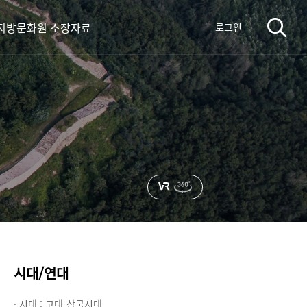
지방문화원 소장자료
로그인
시대/연대
· 시대 :
고대-삼국시대