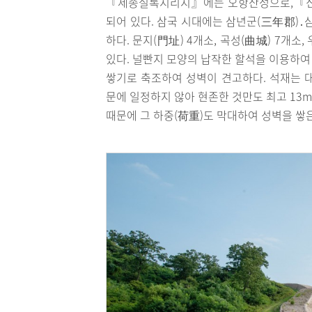
『세종실록지리지』에는 오항산성으로,『
되어 있다. 삼국 시대에는 삼년군(三年郡)
하다. 문지(門址) 4개소, 곡성(曲城) 7개
있다. 널빤지 모양의 납작한 할석을 이용하여 
쌓기로 축조하여 성벽이 견고하다. 석재는 
문에 일정하지 않아 현존한 것만도 최고 13m
때문에 그 하중(荷重)도 막대하여 성벽을 쌓