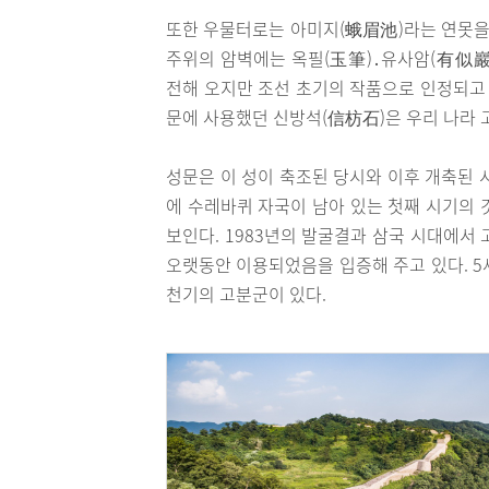
또한 우물터로는 아미지(蛾眉池)라는 연못을
주위의 암벽에는 옥필(玉筆)․유사암(有似巖
전해 오지만 조선 초기의 작품으로 인정되고 있
문에 사용했던 신방석(信枋石)은 우리 나라 
성문은 이 성이 축조된 당시와 이후 개축된 
에 수레바퀴 자국이 남아 있는 첫째 시기의 
보인다. 1983년의 발굴결과 삼국 시대에서
오랫동안 이용되었음을 입증해 주고 있다. 5
천기의 고분군이 있다.