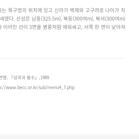
가는 목구멍의 위치에 있고 신라가 백제와 고구려로 나아가 치
. 산성은 남동(325.5m), 북동(300여m), 북서(300여m)
 이어진 선이 3면을 병풍처럼 에워싸고, 서쪽 한 면이 낮아져
, 『성곽과 봉수』,1989
//www.becc.or.kr/sub/menu4_7.php