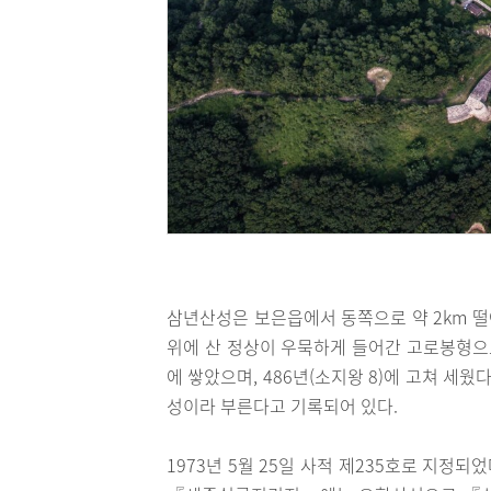
삼년산성은 보은읍에서 동쪽으로 약 2km 떨
위에 산 정상이 우묵하게 들어간 고로봉형으로 쌓
에 쌓았으며, 486년(소지왕 8)에 고쳐 
성이라 부른다고 기록되어 있다.
1973년 5월 25일 사적 제235호로 지정되었