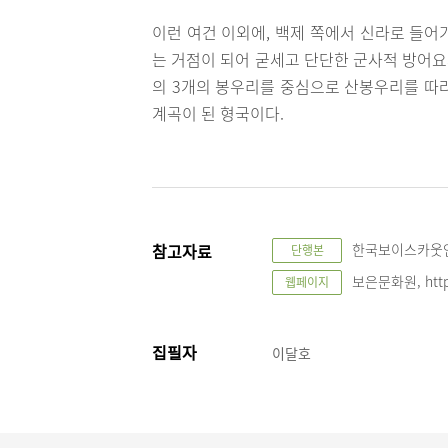
이런 여건 이외에, 백제 쪽에서 신라로 들어
는 거점이 되어 굳세고 단단한 군사적 방어요새였다
의 3개의 봉우리를 중심으로 산봉우리를 따라
계곡이 된 형국이다.
참고자료
한국보이스카웃연맹
단행본
보은문화원, http:
웹페이지
집필자
이달호