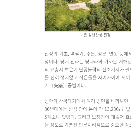
보은 삼년산성 전경
산성의 기초, 벽쌓기, 수문, 정문, 연못 
성이다. 당시 신라는 당나라와 가까운 서해
의 요충지 보은에 난공불락의 전초기지가 필
를 전혀 섞지않고 작은돌을 사이사이에 끼어
기〔夾築〕공법이다.
성안의 산꼭대기에서 여러 방면을 바라보면,
80년대에는 산성 안에 논이 약 13,200㎡,
5개소나 있었다. 그리고 보청천이 꿰뚫어 흐
을 정도로 기름진 인문지리적으로 중요한 장