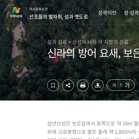
컨
하
역사문화유산
텐
단
성곽이란
성·성곽
선조들의 발자취, 성과 옛도로
츠
영
영
역
역
바
바
로
성과 성곽 > 산성의 나라 각 지방의 성곽
로
가
신라의 방어 요새, 보
가
기
기
가
가
삼년산성은 보은읍에서 동쪽으로 약 2km 떨
위에 고로봉형으로 쌓은 둘레 약 1,800m의 석