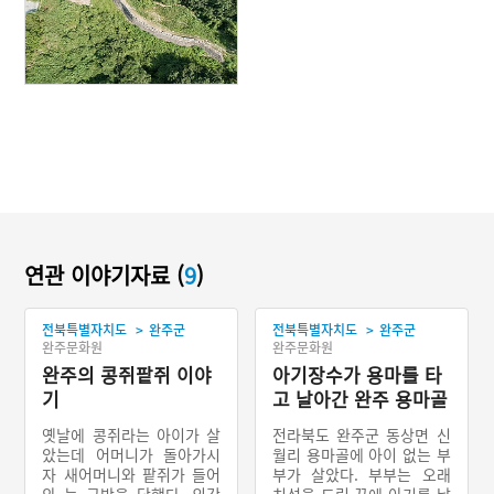
연관 이야기자료 (
9
)
>
>
전북특별자치도
완주군
전북특별자치도
완주군
완주문화원
완주문화원
완주의 콩쥐팥쥐 이야
아기장수가 용마를 타
기
고 날아간 완주 용마골
옛날에 콩쥐라는 아이가 살
전라북도 완주군 동상면 신
았는데 어머니가 돌아가시
월리 용마골에 아이 없는 부
자 새어머니와 팥쥐가 들어
부가 살았다. 부부는 오래
와 늘 구박을 당했다. 외갓
치성을 드린 끝에 아기를 낳