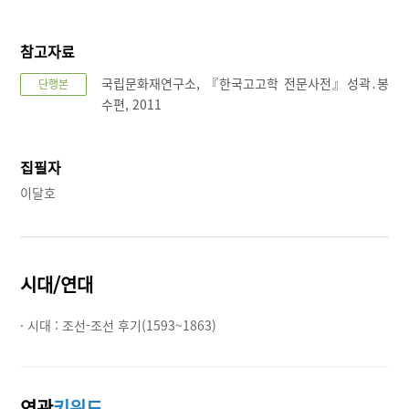
참고자료
국립문화재연구소, 『한국고고학 전문사전』성곽․봉
단행본
수편, 2011
집필자
이달호
시대/연대
· 시대 :
조선-조선 후기(1593~1863)
연관
키워드