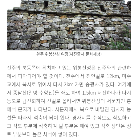
완주 위봉산성 여장(사진출처:문화재청)
전주의 북동쪽에 위치하고 있는 위봉산성은 전주와의 관련하
에서 파악되어야 할 것이다. 전주에서 진안길로 12km, 마수
교에서 북서로 꺾어서 다시 2km 가면 송광사가 있다. 여기에
서 종남산(일명 수양산)을 좌로 하여 1.5km 서진하다가 다시
동으로 급선회하여 산길로 올라서면 위봉산성의 서문지인 홍
예석 문지가 나타난다. 서문지에서 북으로 비탈진 경사지 능
선을 따라서 석축이 되어 있다. 경사지를 수직으로 삭토하고
그 삭토 부분에 석축하여 밑 부분은 패여 있고 석축 상단은 성
토 부분보다 높은 치석이 쌓여 있다.