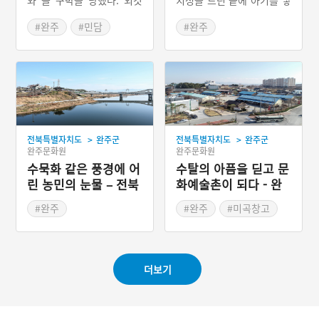
집 잔칫날 새어머니는 팥쥐
았는데, 겨드랑이에 날개 달
만 데려가면서 콩쥐에게 여
린 아기장수였다. 아기의 정
#완주
#민담
#완주
러 가지 일을 시키고 다 마
체가 소문날까 두려워 부부
#전라북도 지명유래
친 뒤 잔치에 오라고 하였
는 동굴에 아기를 숨겼다.
#장수이야기
다. 콩쥐는 두꺼비, 새떼, 선
군사들이 찾아와 아기를 내
녀의 도움을 받아 새어머니
놓으라 했으나, 부부는 아기
#완주설화
가 시킨 일을 마치고 선녀가
를 끝까지 지켰다. 군사들이
준 옷을 입고 신발을 신고서
물러가자 하늘에서 엄청난
집을 나섰다. 가다가 냇가에
비가 내리더니 아기가 용마
서 신발 한 짝을 잃어버렸는
를 타고 나타나 부부를 데려
>
>
전북특별자치도
완주군
전북특별자치도
완주군
데 마침 원님이 발견하고 주
갔다. 이후 마을 앞에는 용
완주문화원
완주문화원
인을 찾다가 결국 콩쥐와 혼
마의 형상을 한 커다란 산이
인하였다. 콩쥐를 질투한 팥
수묵화 같은 풍경에 어
생겼고, 마을 아래에는 널따
수탈의 아픔을 딛고 문
쥐는 콩쥐를 연못에 빠트려
란 웅덩이가 파였다. 그래서
린 농민의 눈물 – 전북
화예술촌이 되다 - 완
죽이고 자신이 콩쥐인 것처
마을 사람들은 용마골이라
완주 구 만경강 철교
주 구 삼례 양곡창고
럼 행동하였다. 콩쥐는 환생
불렀다.
#완주
#완주
#미곡창고
하여 원님에게 억울함을 하
#전라북도 근대문화유산
#전라북도 근대문화유산
소연하고 원님은 콩쥐의 시
#철교
신을 찾아 살려낸다. 원님은
팥쥐를 죽여 새어머니에게
보내고 새어머니는 죽은 팥
더보기
쥐를 보고 놀라 기절하여 죽
고 말았다.