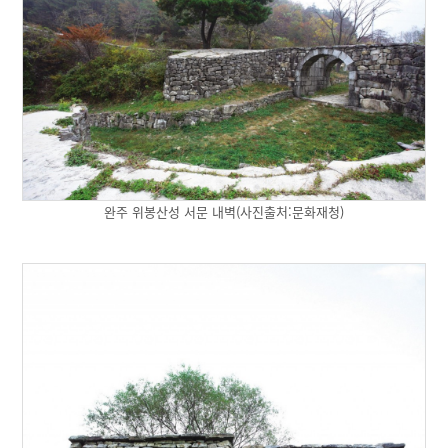
완주 위봉산성 서문 내벽(사진출처:문화재청)