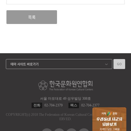
목록
GO
테마 사이트 바로가기
서울 마포대로 49 성우빌딩 308호
전화
02-704-2379
팩스
02-704-2377
COPYRIGHT
(c)
2018 The Federation of Korean Cultural Centers.
ALL RIGHT RES
ERVED.