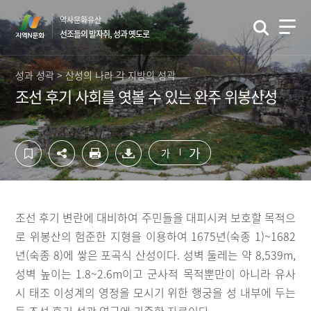
컨
하
역사문화유산
텐
단
선조들의 발자취, 성과 옛도로
츠
영
영
역
역
바
성과 성곽 > 산성의 나라 각 지방의 성곽
바
로
조선 후기 사회를 엿볼 수 있는 완주 위봉산성
로
가
가
기
기
가
가
조선 후기 변란에 대비하여 주민들을 대피시켜 보호할 목적으
로 위봉산의 험준한 지형을 이용하여 1675년(숙종 1)~1682
년(숙종 8)에 쌓은 포곡식 산성이다. 성벽 둘레는 약 8,539m,
성벽 높이는 1.8~2.6m이고 군사적 목적뿐만이 아니라 유사
시 태조 이성계의 영정을 모시기 위한 행궁을 성 내부에 두는