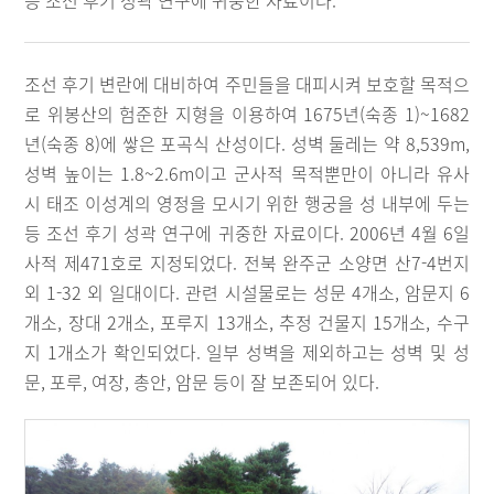
등 조선 후기 성곽 연구에 귀중한 자료이다.
조선 후기 변란에 대비하여 주민들을 대피시켜 보호할 목적으
로 위봉산의 험준한 지형을 이용하여 1675년(숙종 1)~1682
년(숙종 8)에 쌓은 포곡식 산성이다. 성벽 둘레는 약 8,539m,
성벽 높이는 1.8~2.6m이고 군사적 목적뿐만이 아니라 유사
시 태조 이성계의 영정을 모시기 위한 행궁을 성 내부에 두는
등 조선 후기 성곽 연구에 귀중한 자료이다. 2006년 4월 6일
사적 제471호로 지정되었다. 전북 완주군 소양면 산7-4번지
외 1-32 외 일대이다. 관련 시설물로는 성문 4개소, 암문지 6
개소, 장대 2개소, 포루지 13개소, 추정 건물지 15개소, 수구
지 1개소가 확인되었다. 일부 성벽을 제외하고는 성벽 및 성
문, 포루, 여장, 총안, 암문 등이 잘 보존되어 있다.