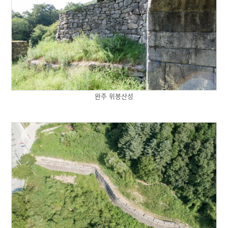
완주 위봉산성