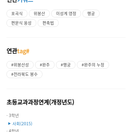
포곡식
위봉산
이성계 영정
행궁
편문식 옹성
편축법
연관
tag#
#위봉산성
#완주
#행궁
#완주의 누정
#전라북도 봉수
초등교과과정연계(개정년도)
· 3학년
사회(2015)
▶
· 4학년