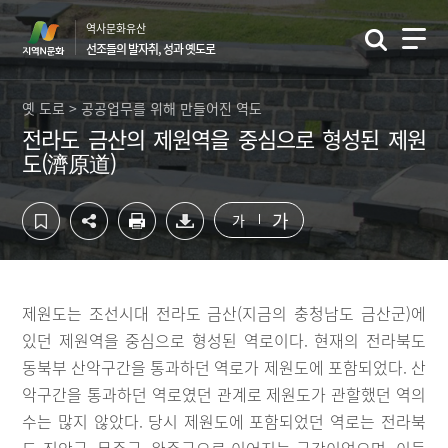
컨
하
역사문화유산
텐
단
선조들의 발자취, 성과 옛도로
츠
영
영
역
역
바
옛 도로 > 공공업무를 위해 만들어진 역도
바
로
전라도 금산의 제원역을 중심으로 형성된 제원
로
가
도(濟原道)
가
기
기
가
가
제원도는 조선시대 전라도 금산(지금의 충청남도 금산군)에
있던 제원역을 중심으로 형성된 역로이다. 현재의 전라북도
동북부 산악구간을 통과하던 역로가 제원도에 포함되었다. 산
악구간을 통과하던 역로였던 관계로 제원도가 관할했던 역의
수는 많지 않았다. 당시 제원도에 포함되었던 역로는 전라북