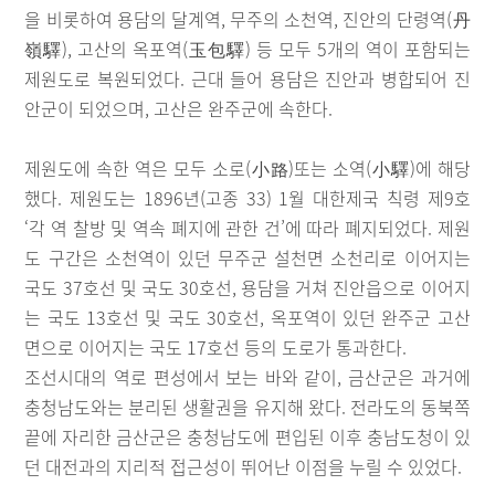
을 비롯하여 용담의 달계역, 무주의 소천역, 진안의 단령역(丹
嶺驛), 고산의 옥포역(玉包驛) 등 모두 5개의 역이 포함되는
제원도로 복원되었다. 근대 들어 용담은 진안과 병합되어 진
안군이 되었으며, 고산은 완주군에 속한다.
제원도에 속한 역은 모두 소로(小路)또는 소역(小驛)에 해당
했다. 제원도는 1896년(고종 33) 1월 대한제국 칙령 제9호
‘각 역 찰방 및 역속 폐지에 관한 건’에 따라 폐지되었다. 제원
도 구간은 소천역이 있던 무주군 설천면 소천리로 이어지는
국도 37호선 및 국도 30호선, 용담을 거쳐 진안읍으로 이어지
는 국도 13호선 및 국도 30호선, 옥포역이 있던 완주군 고산
면으로 이어지는 국도 17호선 등의 도로가 통과한다.
조선시대의 역로 편성에서 보는 바와 같이, 금산군은 과거에
충청남도와는 분리된 생활권을 유지해 왔다. 전라도의 동북쪽
끝에 자리한 금산군은 충청남도에 편입된 이후 충남도청이 있
던 대전과의 지리적 접근성이 뛰어난 이점을 누릴 수 있었다.