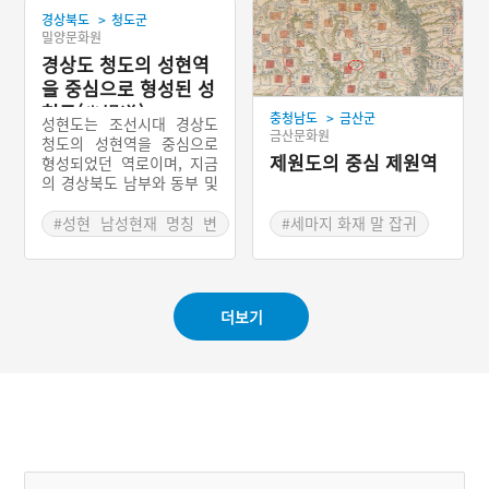
기 들어 장성에 있는 단암역
되었다. 중심역인 벽사역은
>
경상북도
청도군
으로 이전하면서 단암역이
벽산역이었으나 조선 초기
#동학농민 이동로
밀양문화원
청암역으로 변경되었다. 본
에 벽사역으로 명칭이 바뀌
#양강역 과역면
래 청엄역의 이름을 따서 청
경상도 청도의 성현역
었다. 이후 일부 역의 이속
#한반도 최남단 역로
엄도라 불리다가 청엄역이
을 거쳐 재편성된 것이 벽사
을 중심으로 형성된 성
청암역으로 변경되면서 역
도이다. 벽사로는 동학농민
현도(省峴道)
>
충청남도
금산군
로의 이름도 청암도로 바뀌
운동이 일어났을 때에 장흥
성현도는 조선시대 경상도
금산문화원
었다. 전라남도 장성군, 나
주변 지방의 동학도들이 이
청도의 성현역을 중심으로
주시, 강진군, 영광군, 함평
동하는 주요 통로로 이용되
제원도의 중심 제원역
형성되었던 역로이며, 지금
군, 무안군 등지를 통과하던
기도 했다.
의 경상북도 남부와 동부 및
역로를 관할했다. 대체로 서
경상남도 밀양 일대를 연결
해에 접한 전라남도 서부의
하던 역로를 관할했다. 146
#성현 남성현재 명칭 변
#세마지 화재 말 잡귀
평야지대를 연결하던 역로
0년에 밀양을 중심으로 하
경
#청도 군수 성현재
#허목 어풍대 화재
이다.
는 황산도에 통합되었다가
#성현역 남성현역
#동학운동 시작점
1462년 다시 성현도로 분리
되었다. 경상감영이 있던 대
더보기
구에서 청도로 넘어가는 고
개인 성현재의 남쪽에 찰방
역인 성현역이 있었다. 지금
의 행정구역으로는 경상북
도 청도군, 경주시를 비롯하
여 대구광역시 일부, 경상남
도 밀양시, 창녕군 등지를
통과하던 역로였다.