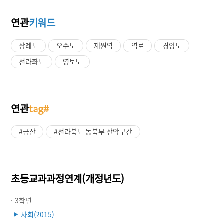
연관
키워드
삼례도
오수도
제원역
역로
경양도
전라좌도
영보도
연관
tag#
#금산
#전라북도 동북부 산악구간
초등교과과정연계(개정년도)
· 3학년
사회(2015)
▶