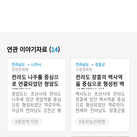
연관 이야기자료 (
14
)
>
>
전라남도
나주시
전라남도
장흥군
강진문화원
고흥문화원
전라도 나주를 중심으
전라도 장흥의 벽사역
로 연결되었던 청암도
을 중심으로 형성된 벽
(靑巖道)
사도(碧沙道)
청암도는 조선시대 전라도
벽사도는 조선시대 전라도
나주에 있던 청암역을 중심
장흥에 있던 벽사역을 중심
으로 형성되었던 역로이며,
으로 형성되었던 역로이다.
지금의 전라남도 강진군 병
현재의 전라남도 장흥군을
영면에 있던 전라병영으로
중심으로 해남군, 고흥군,
통하는 역로까지 관할했다.
강진군 등 전라남도 서남해
#찰방역 이전
#동학농민혁명
중심이 되는 찰방역은 나주
안 일대를 통과하던 역로이
#전라남도 서부지방
#벽사역
의 청암역이었다가 조선 후
며, 모두 10개의 역이 포함
#청암도
#조선시대 역로