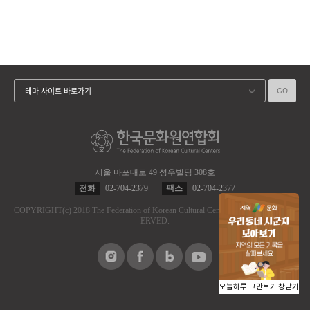
GO
테마 사이트 바로가기
서울 마포대로 49 성우빌딩 308호
전화
02-704-2379
팩스
02-704-2377
COPYRIGHT
(c)
2018 The Federation of Korean Cultural Centers.
ALL RIGHT RES
ERVED.
오늘하루 그만보기
창닫기