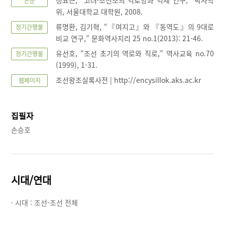
정요근, “고려·조선초의 역로망과 역제 연구,” 박사학
논문
위, 서울대학교 대학원, 2008.
류명환, 김기혁, “『여지고』와 『동역도』의 9대로
정기간행물
비교 연구,” 문화역사지리 25 no.1(2013): 21-46.
유선호, “조선 초기의 역로와 직로,” 역사교육 no.70
정기간행물
(1999), 1-31.
조선왕조실록사전 | http://encysillok.aks.ac.kr
웹페이지
집필자
손승호
시대/연대
· 시대 :
조선-조선 전체