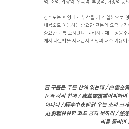
역, 조역, 압량역, 우곡역, 부평역, 화양역 등
장수도는 한양에서 부산을 거쳐 일본으로 
내륙으로 이동하는 중요한 교통의 요충 구간
중요한 교통 요지였다. 고려시대에는 정몽주
에서 하룻밤을 지내면서 익양의 태수 이용에게
흰 구름은 푸른 산에 있는데 / 白雲在
눈과 서리 찬데 / 歲暮雪霜重어찌하여 
어나니 / 驛亭中夜起닭 우는 소리 크게
赴前程유유한 회포 금치 못하리 / 悠
리를 돌리면 