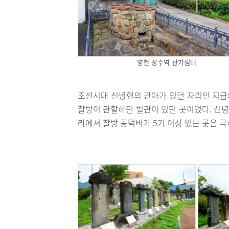
영천 장수역 관가샘터
조선시대 신녕현의 관아가 있던 자리인 지금
찰방이 관할하던 별관이 있던 곳이었다. 신녕
라에서 찰방 공덕비가 5기 이상 있는 곳은 극