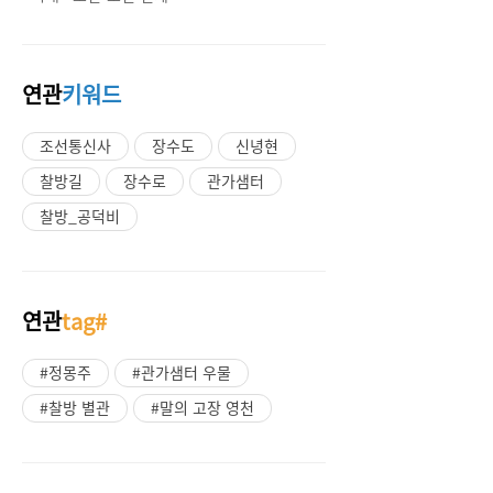
연관
키워드
조선통신사
장수도
신녕현
찰방길
장수로
관가샘터
찰방_공덕비
연관
tag#
#정몽주
#관가샘터 우물
#찰방 별관
#말의 고장 영천