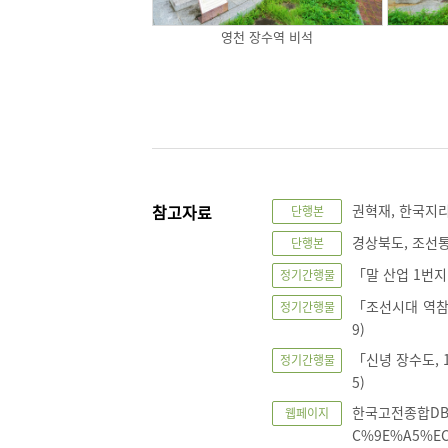
영천 장수역 비석
참고자료
권혁재, 한국지리-
단행본
경상북도, 조선통
단행본
「말 산업 1번지 
정기간행물
「조선시대 역참 
정기간행물
9)
「신녕 장수도, 1
정기간행물
5)
한국고전종합DB | h
웹페이지
C%9E%A5%E