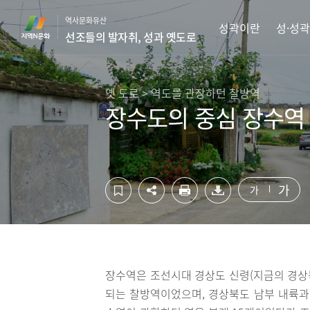
컨
하
역사문화유산
텐
단
성곽이란
성·성곽
선조들의 발자취, 성과 옛도로
츠
영
영
역
역
바
바
로
옛 도로 > 역도를 관장하던 찰방역
로
가
장수도의 중심 장수역
가
기
기
가
가
장수역은 조선시대 경상도 신령(지금의 경상
되는 찰방역이었으며, 경상북도 남부 내륙과