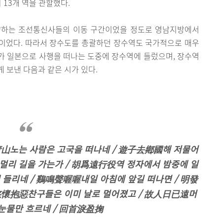
의 13개 역을 관할했다.
향하는 조선통신사들의 이동 구간이었을 정도로 영남지방에서
이었다. 따라서 장수도를 총괄하던 장수역도 국가적으로 매우
가 일본으로 사행을 떠나는 도중에 장수역에 들렀으며, 장수역
 보낸 다음과 같은 시가 있다.
靑山노는 사람은 고국을 떠나네 / 遊子去鄕國해 저물어
멀리 길을 가는가 / 胡爲遠行役역 정자에서 밤중에 일
 들리네 / 鷄鳴聲喔喔내일 아침에 앞길 떠나면 / 明發
悠懷抱惡찬구들은 이미 날로 멀어졌고 / 故人日已遠머
눈물만 흐르네 / 回首淚盈掬