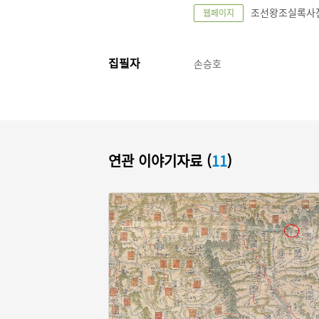
조선왕조실록사전 | h
웹페이지
집필자
손승호
연관 이야기자료 (
11
)