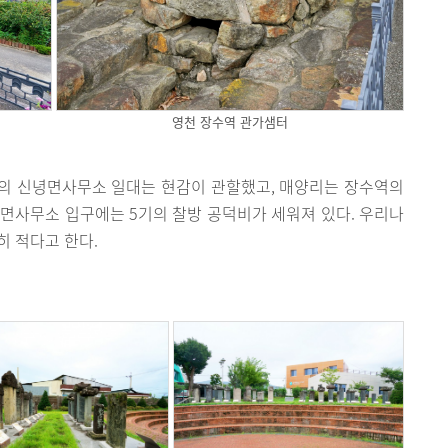
영천 장수역 관가샘터
의 신녕면사무소 일대는 현감이 관할했고, 매양리는 장수역의
면사무소 입구에는 5기의 찰방 공덕비가 세워져 있다. 우리나
히 적다고 한다.