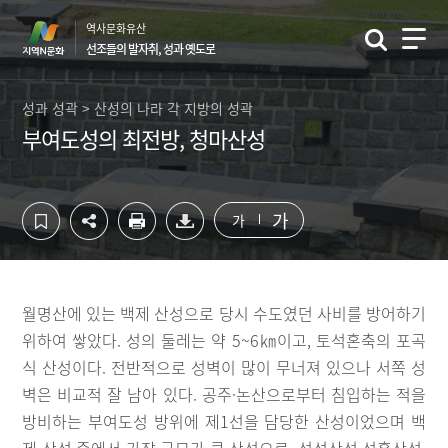
컨
하
역사문화유산
텐
단
선조들의 발자취, 성과 옛도로
츠
영
영
역
역
바
성과 성곽 > 산성의 나라 각 지방의 성곽
바
로
부여도성의 최전방, 청마산성
로
가
가
기
기
가
가
월명산에 있는 백제 산성으로 당시 수도였던 사비를 방어하기
위하여 쌓았다. 성의 둘레는 약 5~6㎞이고, 토석혼축의 포곡
식 산성이다. 전반적으로 성벽이 많이 무너져 있으나 서쪽 성
벽은 비교적 잘 남아 있다. 공주·논산으로부터 침입하는 적을
방비하는 부여도성 방위에 제1선을 담당한 산성이었으며 백