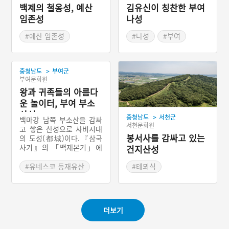
백제의 철옹성, 예산
김유신이 칭찬한 부여
임존성
나성
#예산 임존성
#나성
#부여
#백제성
#철옹성
#백제성
>
충청남도
부여군
부여문화원
왕과 귀족들의 아름다
운 놀이터, 부여 부소
산성
>
충청남도
서천군
백마강 남쪽 부소산을 감싸
서천문화원
고 쌓은 산성으로 사비시대
봉서사를 감싸고 있는
의 도성(都城)이다.『삼국
사기』의 「백제본기」에
건지산성
는 사비성·소부리성으로 기
록되어 있으나, 성이 위치한
#유네스코 등재유산
#테뫼식
산의 이름을 따서 부소산성
#도성
이라 부른다. 성곽의 형식은
#백제역사유적지구
산봉우리를 중심으로 빙 둘
러싼 테뫼식과 다시 그 주위
#충남 사적
더보기
를 감싸게 쌓은 포곡식이 혼
#충남 부여
#사비성
합된 복합식 산성이다. 이