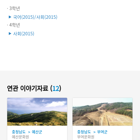
· 3학년
국어(2015)/사회(2015)
▶
· 4학년
사회(2015)
▶
연관 이야기자료 (
12
)
>
>
충청남도
예산군
충청남도
부여군
예산문화원
부여문화원