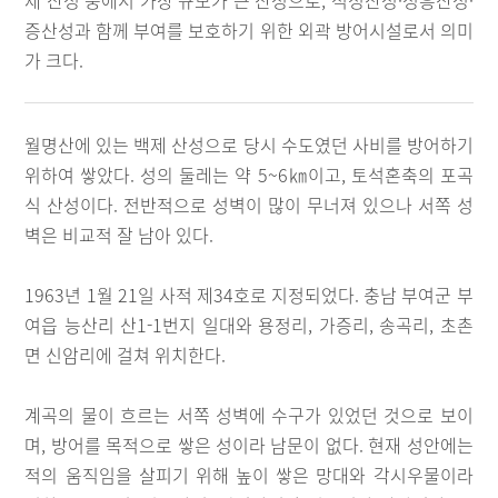
제 산성 중에서 가장 규모가 큰 산성으로, 석성산성·성흥산성·
증산성과 함께 부여를 보호하기 위한 외곽 방어시설로서 의미
가 크다.
월명산에 있는 백제 산성으로 당시 수도였던 사비를 방어하기
위하여 쌓았다. 성의 둘레는 약 5~6㎞이고, 토석혼축의 포곡
식 산성이다. 전반적으로 성벽이 많이 무너져 있으나 서쪽 성
벽은 비교적 잘 남아 있다.
1963년 1월 21일 사적 제34호로 지정되었다. 충남 부여군 부
여읍 능산리 산1-1번지 일대와 용정리, 가증리, 송곡리, 초촌
면 신암리에 걸쳐 위치한다.
계곡의 물이 흐르는 서쪽 성벽에 수구가 있었던 것으로 보이
며, 방어를 목적으로 쌓은 성이라 남문이 없다. 현재 성안에는
적의 움직임을 살피기 위해 높이 쌓은 망대와 각시우물이라