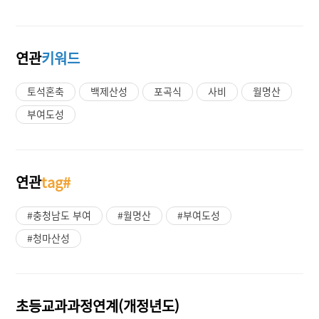
연관
키워드
토석혼축
백제산성
포곡식
사비
월명산
부여도성
연관
tag#
#충청남도 부여
#월명산
#부여도성
#청마산성
초등교과과정연계(개정년도)