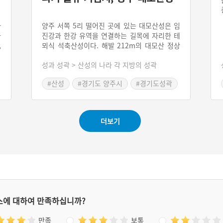
라
양주 서쪽 5리 떨어진 곳에 있는 대모산성은 임
파
진강과 한강 유역을 연결하는 길목에 자리한 테
,
뫼식 석축산성이다. 해발 212m의 대모산 정상
부를 둘러싼 둘레는 1,400m이다. 매초성(買肖
인
성과 성곽 > 산성의 나라 각 지방의 성곽
호
城)으로 비정(比定) 되기도 하며, 조선시대 각종
거
사료에서 대모성산(大母城山), 대모산성(大母
#산성
#경기도 양주시
#경기도성곽
올
山城)의 기록이 확인되며 세종 시기 군사훈련지
요
로서의 강무장으로 선정된 바 있다. 동문지 발굴
의
조사 결과 이 일대는 통일신라 시대 약 9-10세
기 경부터 고려시대 중기까지 사용되다가 조선
더보기
시대에 폐기되었을 가능성이 있다.
스에 대하여 만족하십니까?
만족
보통