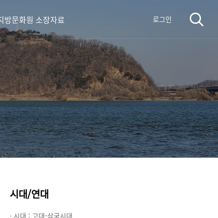
지방문화원 소장자료
로그인
시대/연대
· 시대 :
고대-삼국시대