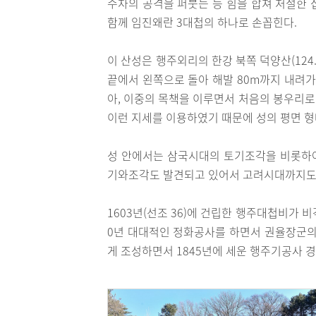
수차의 공격을 퍼붓는 등 힘을 합쳐 처절한 
함께 임진왜란 3대첩의 하나로 손꼽힌다.
이 산성은 행주외리의 한강 북쪽 덕양산(12
끝에서 왼쪽으로 돌아 해발 80m까지 내려가
아, 이중의 목책을 이루면서 처음의 봉우리로
이런 지세를 이용하였기 때문에 성의 평면 형
성 안에서는 삼국시대의 토기조각을 비롯하
기와조각도 발견되고 있어서 고려시대까지도 
1603년(선조 36)에 건립한 행주대첩비가 비각
0년 대대적인 정화공사를 하면서 권율장군의
게 조성하면서 1845년에 세운 행주기공사 