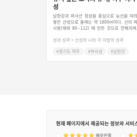
성
남한강과 파사산 정상을 중심으로 능선을 따
쌓은 산성으로 둘레는 약 1800m이다. 신라 
사왕(재위 80∼112) 때 만든 것으로 전해지며
임진왜란 때와 정유왜란 때에 그 가치가 높이 
성과 성곽 > 산성의 나라 각 지방의 성곽
정되었고, 승장 의엄이 고쳐 쌓은 유서 깊은 
국의 유적이다. 남한강이 북으로 흘러 양평을 
#경기도 여주
#파사성
#남한강
처 서울로 통한다. 또 이 강의 상류로 거슬러 
라가면 여주, 충주 탄금대를 처쳐 영남과의 중
한 길목인 죽령과 조령으로 연결되는 교통상
요로다.
현재 페이지에서 제공되는 정보와 서비
매우만족