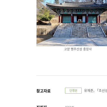
고양 행주산성 충장사
참고자료
유재춘, 「조선성
단행본