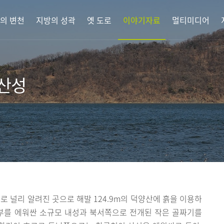
의 변천
지방의 성곽
옛 도로
이야기자료
멀티미디어
산성
로 널리 알려진 곳으로 해발 124.9m의 덕양산에 흙을 이용하
상부를 에워싼 소규모 내성과 북서쪽으로 전개된 작은 골짜기를