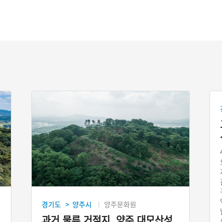
경기도
양주시
양주문화원
>
과거 물류 거점지, 양주 대모산성