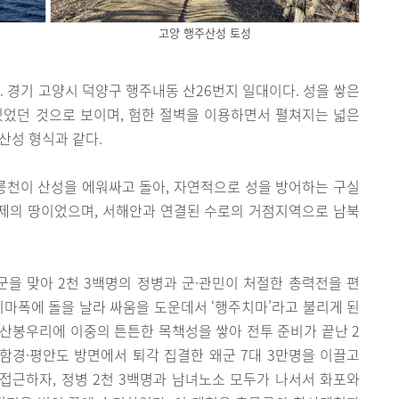
고양 행주산성 토성
다. 경기 고양시 덕양구 행주내동 산26번지 일대이다. 성을 쌓은
있었던 것으로 보이며, 험한 절벽을 이용하면서 펼쳐지는 넓은
산성 형식과 같다.
천이 산성을 에워싸고 돌아, 자연적으로 성을 방어하는 구실
백제의 땅이었으며, 서해안과 연결된 수로의 거점지역으로 남북
을 맞아 2천 3백명의 정병과 군·관민이 처절한 총력전을 편
치마폭에 돌을 날라 싸움을 도운데서 ‘행주치마’라고 불리게 된
한 산봉우리에 이중의 튼튼한 목책성을 쌓아 전투 준비가 끝난 2
함경·평안도 방면에서 퇴각 집결한 왜군 7대 3만명을 이끌고
 접근하자, 정병 2천 3백명과 남녀노소 모두가 나서서 화포와