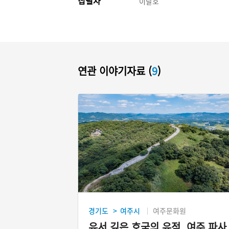
집필자
이달호
연관 이야기자료 (
9
)
경기도
여주시
여주문화원
>
유서 깊은 호국의 유적, 여주 파사