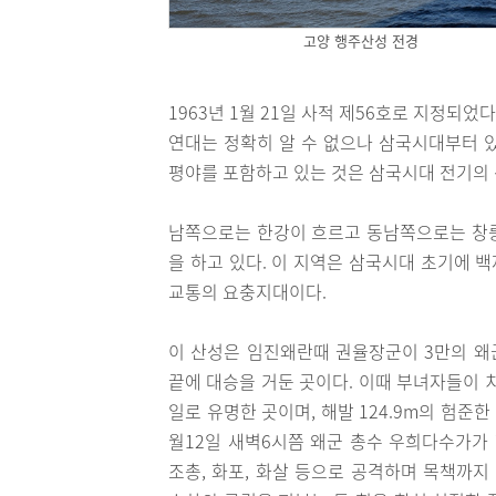
고양 행주산성 전경
1963년 1월 21일 사적 제56호로 지정되었
연대는 정확히 알 수 없으나 삼국시대부터 
평야를 포함하고 있는 것은 삼국시대 전기의 
남쪽으로는 한강이 흐르고 동남쪽으로는 창릉
을 하고 있다. 이 지역은 삼국시대 초기에 
교통의 요충지대이다.
이 산성은 임진왜란때 권율장군이 3만의 왜군
끝에 대승을 거둔 곳이다. 이때 부녀자들이 
일로 유명한 곳이며, 해발 124.9m의 험준
월12일 새벽6시쯤 왜군 총수 우희다수가가 
조총, 화포, 화살 등으로 공격하며 목책까지