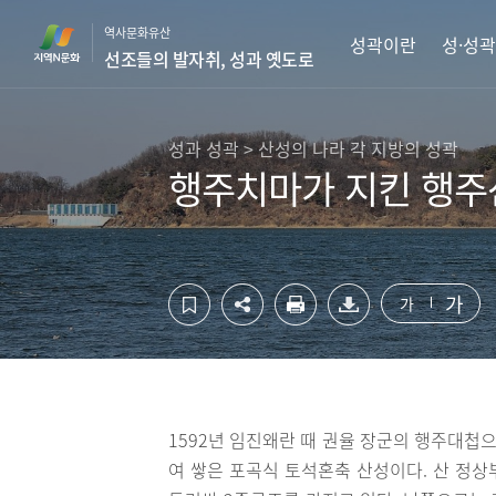
컨
하
역사문화유산
텐
단
성곽이란
성·성곽
선조들의 발자취, 성과 옛도로
츠
영
영
역
역
바
바
로
성과 성곽 > 산성의 나라 각 지방의 성곽
로
가
행주치마가 지킨 행주
가
기
기
가
가
1592년 임진왜란 때 권율 장군의 행주대첩으
여 쌓은 포곡식 토석혼축 산성이다. 산 정