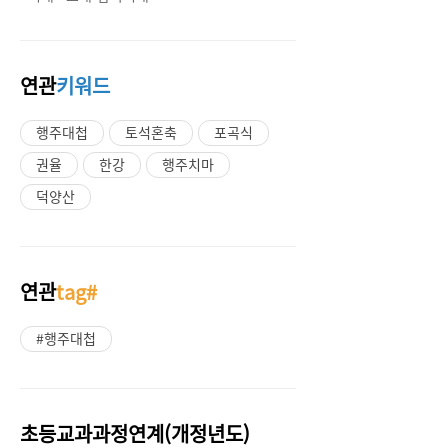
연관
키워드
행주대첩
토석혼축
포곡식
권율
한강
행주치마
덕양산
연관
tag#
#행주대첩
초등교과과정연계(개정년도)