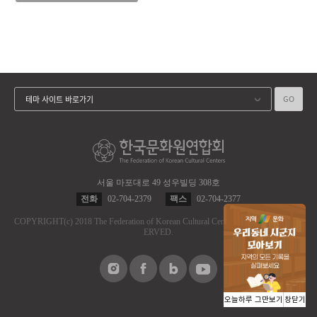
GO
테마 사이트 바로가기
서울 마포대로 49 성우빌딩 308호
전화
02-704-2379
팩스
02-704-2377
COPYRIGHT
(c)
2018 The Federation of Korean Cultural Centers.
ALL RIGHT RES
ERVED.
오늘하루 그만보기
창닫기