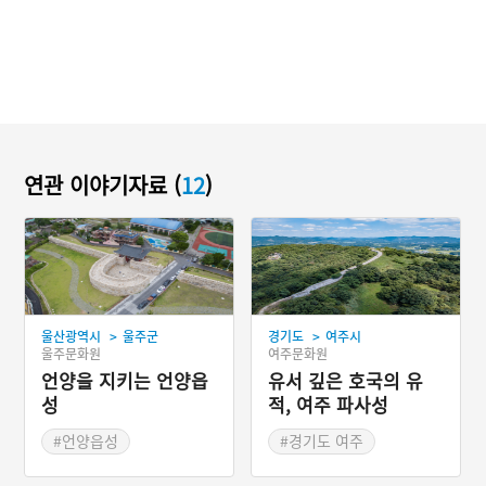
연관 이야기자료 (
12
)
>
>
울산광역시
울주군
경기도
여주시
울주문화원
여주문화원
언양을 지키는 언양읍
유서 깊은 호국의 유
성
적, 여주 파사성
#언양읍성
#경기도 여주
#교통 중심지
#파사성
#남한강