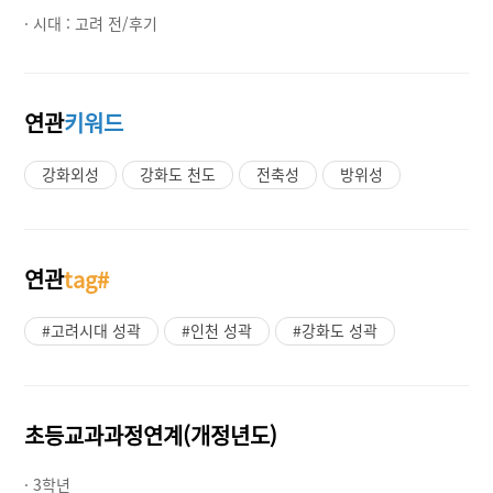
· 시대 :
고려 전/후기
연관
키워드
강화외성
강화도 천도
전축성
방위성
연관
tag#
#고려시대 성곽
#인천 성곽
#강화도 성곽
초등교과과정연계(개정년도)
· 3학년