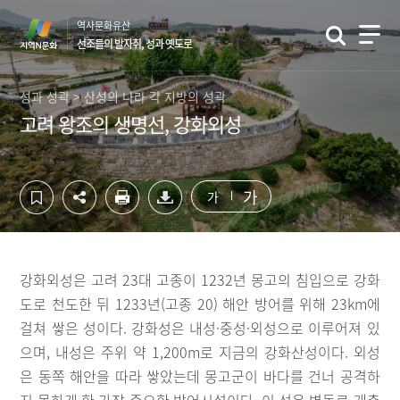
컨
하
역사문화유산
텐
단
선조들의 발자취, 성과 옛도로
츠
영
영
역
역
바
성과 성곽 > 산성의 나라 각 지방의 성곽
바
로
고려 왕조의 생명선, 강화외성
로
가
가
기
기
가
가
강화외성은 고려 23대 고종이 1232년 몽고의 침입으로 강화
도로 천도한 뒤 1233년(고종 20) 해안 방어를 위해 23km에
걸쳐 쌓은 성이다. 강화성은 내성·중성·외성으로 이루어져 있
으며, 내성은 주위 약 1,200m로 지금의 강화산성이다. 외성
은 동쪽 해안을 따라 쌓았는데 몽고군이 바다를 건너 공격하