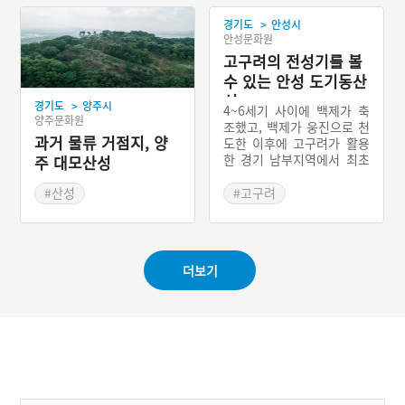
#석축성
#읍성
>
경기도
안성시
안성문화원
고구려의 전성기를 볼
수 있는 안성 도기동산
성
>
경기도
양주시
4~6세기 사이에 백제가 축
양주문화원
조했고, 백제가 웅진으로 천
과거 물류 거점지, 양
도한 이후에 고구려가 활용
한 경기 남부지역에서 최초
주 대모산성
로 확인된 목책산성이다. 고
구려 관련 유적과 연계하여
#산성
#고구려
한강이남 지역에서의 고구
#경기도 양주시
#경기도 안성
려 영역확장과 남진 경로를
#경기도성곽
#도기동산성
살펴 볼 수 있어 역사적·학
술적 가치가 높다. 또한 목
더보기
책구조가 잘 남아 있는 드문
사례로 삼국시대 책(柵)의
구조를 파악할 수 있어 고대
성곽 연구에 있어서도 중요
한 자료로 주목된다.