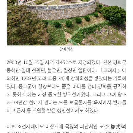
강화외성
2003년 10월 25일 사적 제452호로 지정되었다. 인천 강화군
동해안 일대 선원면, 불은면, 길상면 일원이다. 『고려사』에
의하면 1237년(고려 고종 24)에 강화외성을 쌓았다는 기록이
있다. 몽고군이 한강보다도 좁은 바다를 건너 강화를 공격하
지 못하게 하는 가장 중요한 방위성이었다. 그리고 고려 왕조
가 39년간 섬에서 견디는 모든 보급물자를 육지에서 받아들
이고 군사 등 지원을 받은 생명선이기도 하였다.
이후 조선시대에도 비상시에 국왕의 피난처인 도성(都城)의