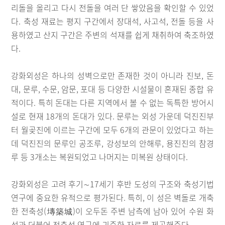
리돌을 올리고 다시 전돌을 여러 단 쌓았음을 확인할 수 있었
다. 축성 재료는 평지 구간에서 장대석, 사고석, 전돌 등을 사
용하였고 산지 구간은 주변의 석재를 쉽게 채취하여 축조하였
다.
강화외성은 하나의 성벽으로만 존재한 것이 아니라 진보, 돈
대, 문루, 수문, 암문, 포대 등 다양한 시설물이 혼재된 종합 유
적이다. 특히 돈대는 다른 지역에서 볼 수 없는 독특한 방어시
설로 현재 18개의 돈대가 있다. 문루는 외성 가운데 덕진진부
터 월곶진에 이르는 구간에 모두 6개의 관문이 있었다고 하는
데 덕진진의 문루인 공조루, 강성보의 안해루, 용진진의 참경
루 등 3개소는 복원되었고 나머지는 미복원 상태이다.
강화외성은 고려 후기∼17세기 후반 도성의 구조와 축성기법
연구에 중요한 유적으로 평가된다. 특히, 이 성은 벽돌로 개축
한 전축성(塼築城)이 오두돈 주변 남측에 남아 있어 수원 화
성과 더불어 전축성 연구에 귀중한 자료를 제공해준다.