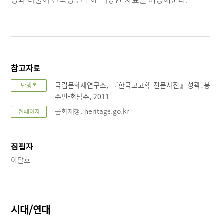
참고자료
국립문화재연구소, 『한국고고학 전문사전』성곽․봉
단행본
수편-현남주, 2011.
문화재청, heritage.go.kr
웹페이지
집필자
이달호
시대/연대