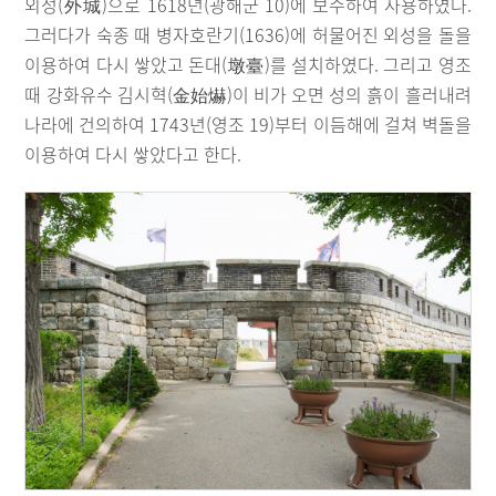
외성(外城)으로 1618년(광해군 10)에 보수하여 사용하였다.
그러다가 숙종 때 병자호란기(1636)에 허물어진 외성을 돌을
이용하여 다시 쌓았고 돈대(墩臺)를 설치하였다. 그리고 영조
때 강화유수 김시혁(金始爀)이 비가 오면 성의 흙이 흘러내려
나라에 건의하여 1743년(영조 19)부터 이듬해에 걸쳐 벽돌을
이용하여 다시 쌓았다고 한다.