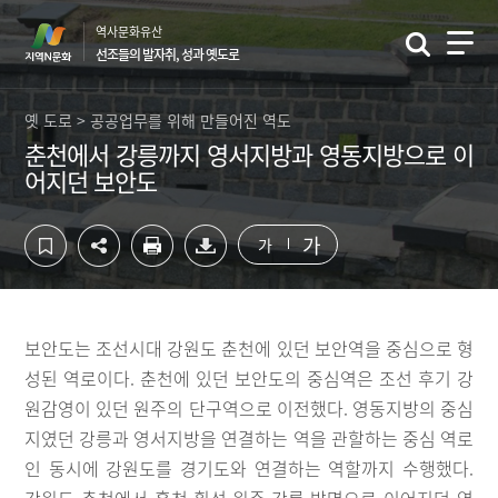
컨
하
역사문화유산
텐
단
선조들의 발자취, 성과 옛도로
츠
영
영
역
역
바
옛 도로 > 공공업무를 위해 만들어진 역도
바
로
춘천에서 강릉까지 영서지방과 영동지방으로 이
로
가
어지던 보안도
가
기
기
가
가
보안도는 조선시대 강원도 춘천에 있던 보안역을 중심으로 형
성된 역로이다. 춘천에 있던 보안도의 중심역은 조선 후기 강
원감영이 있던 원주의 단구역으로 이전했다. 영동지방의 중심
지였던 강릉과 영서지방을 연결하는 역을 관할하는 중심 역로
인 동시에 강원도를 경기도와 연결하는 역할까지 수행했다.