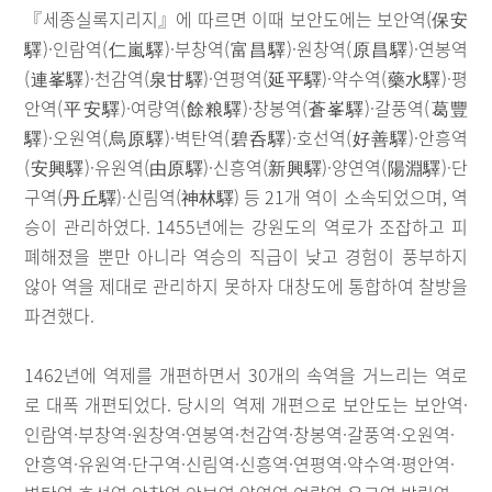
『세종실록지리지』에 따르면 이때 보안도에는 보안역(保安
驛)·인람역(仁嵐驛)·부창역(富昌驛)·원창역(原昌驛)·연봉역
(連峯驛)·천감역(泉甘驛)·연평역(延平驛)·약수역(藥水驛)·평
안역(平安驛)·여량역(餘粮驛)·창봉역(蒼峯驛)·갈풍역(葛豐
驛)·오원역(烏原驛)·벽탄역(碧呑驛)·호선역(好善驛)·안흥역
(安興驛)·유원역(由原驛)·신흥역(新興驛)·양연역(陽淵驛)·단
구역(丹丘驛)·신림역(神林驛) 등 21개 역이 소속되었으며, 역
승이 관리하였다. 1455년에는 강원도의 역로가 조잡하고 피
폐해졌을 뿐만 아니라 역승의 직급이 낮고 경험이 풍부하지
않아 역을 제대로 관리하지 못하자 대창도에 통합하여 찰방을
파견했다.
1462년에 역제를 개편하면서 30개의 속역을 거느리는 역로
로 대폭 개편되었다. 당시의 역제 개편으로 보안도는 보안역·
인람역·부창역·원창역·연봉역·천감역·창봉역·갈풍역·오원역·
안흥역·유원역·단구역·신림역·신흥역·연평역·약수역·평안역·