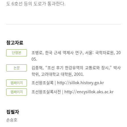
도 6호선 등의 도로가 통과한다.
참고자료
조병로, 한국 근세 역제사 연구, 서울: 국학자료원, 20
단행본
05.
김종혁, “조선 후기 한강유역의 교통로와 장시,” 박사
논문
학위, 고려대학교 대학원, 2001.
조선왕조실록 | http://sillok.history.go.kr
웹페이지
조선왕조실록사전 | http://encysillok.aks.ac.kr
웹페이지
집필자
손승호