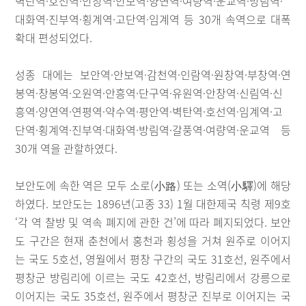
벽탄역·호선역·안창역·안보역·양연역·여량역·운교역·방림역·
대화역·진부역·횡계역·고단역·임계역 등 30개 속역으로 대폭
확대 편성되었다.
성종 대에는 보안역·안보역·감천역·인람역·원창역·부창역·연
봉역·창봉역·오원역·안흥역·단구역·유원역·안창역·신림역·신
흥역·양연역·연평역·약수역·평안역·벽탄역·호선역·임계역·고
단역·횡계역·진부역·대화역·방림역·갈풍역·여량역·운교역 등
30개 역을 관할하였다.
보안도에 속한 역은 모두 소로(小路) 또는 소역(小驛)에 해당
하였다. 보안도는 1896년(고종 33) 1월 대한제국 칙령 제9호
‘각 역 찰방 및 역속 폐지에 관한 건’에 따라 폐지되었다. 보안
도 구간은 현재 춘천에서 홍천과 횡성을 거쳐 원주로 이어지
는 국도 5호선, 영월에서 평창 구간의 국도 31호선, 원주에서
평창군 방림리에 이르는 국도 42호선, 방림리에서 강릉으로
이어지는 국도 35호선, 원주에서 평창군 진부로 이어지는 국