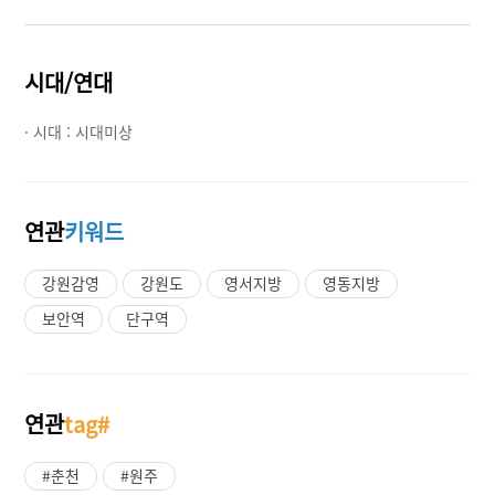
시대/연대
· 시대 :
시대미상
연관
키워드
강원감영
강원도
영서지방
영동지방
보안역
단구역
연관
tag#
#춘천
#원주