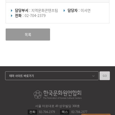
담당부서
: 지역문화콘텐츠팀
담당자
: 이서연
전화
: 02-704-2379
목록
GO
테마 사이트 바로가기
서울 마포대로 49 성우빌딩 308호
전화
02-704-2379
팩스
02-704-2377