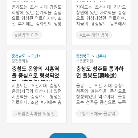
도(銀溪道)
여도(自如道)
은계도는 조선 시대 강원도
자여도는 조선시대 경상도
회양에 있던 은계역을 중심
창원에 있던 자여역을 중심
으로 형성된 역로이지만, 조
으로 형성되었던 역로이며,
선 후기에는 김화현의 생창
지금의 경상남도 동부에서
역이 찰방역으로 지정됨에
낙동강과 남해안으로 둘러
따라 생창역을 중심으로 하
싸인 고을을 연결하던 역로
#찰방역 이전
#포수 해안 방어
는 역로가 되었다. 강원도의
이다. 고려시대의 금주도를
#강원 북부지방
#한양 일본 사행단 이동
북부를 동서 방향으로 연결
계승했으며, 소촌도에 통합
#관북지방 역로
#자여도 형지안 일본 보
하던 역로로서, 지금의 함경
되었다가 1462년에 자여도
관
>
>
충청남도
아산시
충청북도
청주시
도로 향하던 역로라 할 수
로 복구되었다. 역은 대부분
#군사분계선
당진문화원
보은문화원
있다. 은계도의 본래 중심역
낙동강 수계에 접해 있으며,
이었던 은계역은 영동지방
충청도 온양의 시흥역
일부는 남해안을 따라서 분
충청도 청주를 통과하
으로 뻗은 도로의 우두머리
포했다. 또한 남해안의 해안
을 중심으로 형성되었
던 율봉도(栗峰道)
역이었기 때문에 역을 관리
지방에 있는 역에는 포수를
던 시흥도(時興道)
하던 찰방은 엄격히 선발했
배치하여 해안지방의 방어
시흥도는 조선시대 충청도
율봉도는 조선 시대 충청도
다. 구간의 상당 부분은 현
를 강화했다. 일본으로 떠나
온양(지금의 아산시)에 있던
청주의 율봉역을 중심으로
재 군사분계선 북쪽에 분포
던 사행단이 통과하던 구간
시흥역을 중심으로 형성된
형성되었던 역로이다. 율봉
하고, 일부는 강원도 화천군
이기도 했다. 지금의 경상남
역로이다. 조선 후기에는 충
도는 청주를 중심으로 북쪽
·양구군·인제군을 통과한다.
도 창원시, 김해시, 함안군
청도 청양의 금정역을 중심
의 진천, 동북쪽의 청안, 동
등지를 통과하던 역로를 관
으로 하는 금정도에 통합되
남쪽의 보은-회인-상주로 이
#외암민속마을 외암천
#청주우체국 율봉역
할했다.
었다. 조선 초기에는 지금의
어지는 구간, 남쪽의 문의-
#충청우도 역로
#청주시 방사상 도로
아산시 일대에 있던 역을 관
옥천-영동-황간-추풍령으로
#유형원 역로 재편
할하다가 조선 후기 들어 당
이어지는 구간 등을 관리했
진시 및 예산군에 자리한 역
다. 지금의 충청북도 서북부
#가야산 충청남도청