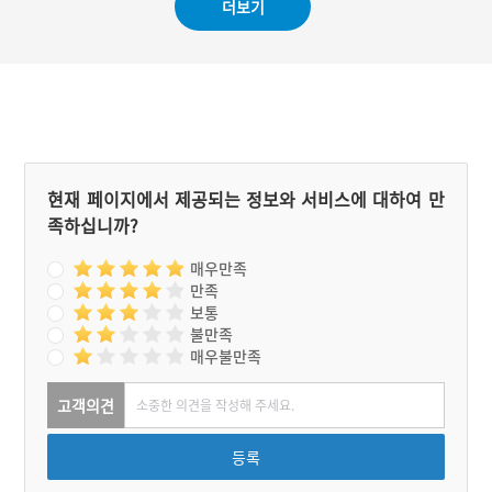
더보기
까지 관할하게 되었다. 새롭
를 제외한 충청북도 전 지역
게 이전한 충청남도 도청이
의 역을 관할했다. 조선 시
자리한 홍성군 홍북읍 및 삽
대의 역로였던 율봉도와 이
교읍 일대도 시흥도에 속했
를 계승한 현대의 도로망은
던 구간이다. 시흥도 구간은
청주가 충청북도에서 중요
현재 대부분 국도가 통과한
한 기능을 수행하는 도시임
다.
을 짐작케 해 준다.
현재 페이지에서 제공되는 정보와 서비스에 대하여 만
족하십니까?
매우만족
만족
보통
불만족
매우불만족
고객의견
등록