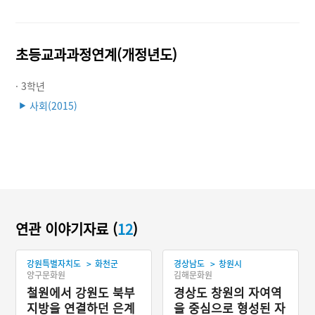
초등교과과정연계(개정년도)
· 3학년
사회(2015)
▶
연관 이야기자료 (
12
)
>
>
강원특별자치도
화천군
경상남도
창원시
양구문화원
김해문화원
철원에서 강원도 북부
경상도 창원의 자여역
지방을 연결하던 은계
을 중심으로 형성된 자