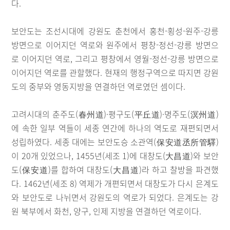
다.
보안도는 조선시대에 강원도 춘천에서 홍천-횡성-원주-강릉
방면으로 이어지던 역로와 원주에서 평창-정선-강릉 방면으
로 이어지던 역로, 그리고 평창에서 영월-정선-강릉 방면으로
이어지던 역로를 관할했다. 현재의 행정구역으로 따지면 강원
도의 중부와 영동지방을 연결하던 역로였던 셈이다.
고려시대의 춘주도(春州道)·평구도(平丘道)·명주도(溟州道)
에 속한 일부 역들이 세종 연간에 하나의 역도로 재편되면서
성립하였다. 세종 대에는 보안도승 소관역(保安道丞所管驛)
이 20개 있었으나, 1455년(세조 1)에 대창도(大昌道)와 보안
도(保安道)를 합하여 대창도(大昌道)라 하고 찰방을 파견했
다. 1462년(세조 8) 역제가 개편되면서 대창도가 다시 은계도
와 보안도로 나뉘면서 강원도의 역로가 되었다. 은계도는 강
원 북부에서 화천, 양구, 인제 지방을 연결하던 역로이다.