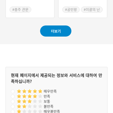
벽사역은 조선시대에 호남
지방에 있던 6개의 찰방역
#충주 관문
#공민왕
#이괄의 난
가운데 두 번째로 많은 역졸
#찰방 이승열 유애비
#홍건적의 난
을 거느린 곳이었다.
#연원역 기념조형물
#경안시장 우시장
더보기
현재 페이지에서 제공되는 정보와 서비스에 대하여 만
족하십니까?
매우만족
만족
보통
불만족
매우불만족