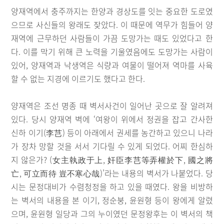
양재역에서 충주까지는 한양과 경상도를 잇는 중요한 도로였
으므로 사신들의 왕래도 잦았다. 이 때문에 역무가 힘들어 양
재역에 근무하던 사람들이 가끔 도망가는 때도 있었다고 한
다. 이를 막기 위해 큰 노력을 기울였음에도 도망가는 사람이
있어, 양재역과 낙생역은 식량과 여물이 떨어져 역마를 사육
할 수 없는 지경에 이르기도 했다고 한다.
양재역은 조선 명종 때 벽서사건이 일어난 곳으로 잘 알려져
있다. 당시 양재역 벽에 ‘여왕이 위에서 정권을 잡고 간사한
신하 이기(李芑) 등이 아래에서 권세를 농간하고 있으니 나라
가 장차 망할 것을 서서 기다릴 수 있게 되었다. 어찌 한심하
지 않은가? (女主執政于上, 奸臣李芑等弄權於下, 國之將
亡, 可立而待 豈不寒心哉)’라는 내용의 벽서가 나붙었다. 당
시는 문정대비가 수렴청정을 하고 있을 때였다. 왕을 비방하
는 벽서의 내용을 본 이기, 정순붕, 윤원형 등이 왕에게 알렸
으며, 윤원형 일당과 그의 누이였던 문정왕후는 이 벽서의 책