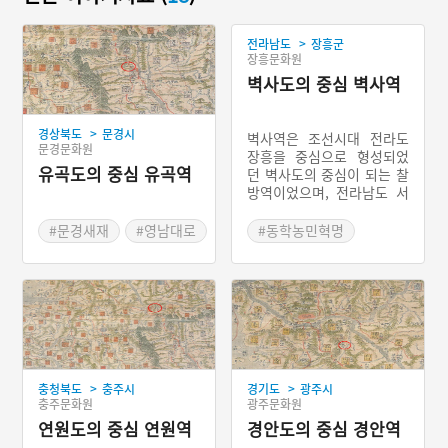
>
전라남도
장흥군
장흥문화원
벽사도의 중심 벽사역
>
경상북도
문경시
벽사역은 조선시대 전라도
문경문화원
장흥을 중심으로 형성되었
유곡도의 중심 유곡역
던 벽사도의 중심이 되는 찰
방역이었으며, 전라남도 서
남부의 해안지방으로 뻗어
있던 교통로를 관할했다. 벽
#문경새재
#영남대로
#동학농민혁명
사역이 관할하던 역은 모두
#석대들
#벽사역
9개였다. 벽사역은 사방으
#찰방
로의 교통로가 발달한 중심
지였기에, 동학농민혁명 당
#병조판서 원두표
시 장흥과 그 주변 지방에서
#동학농민군 마지막 전투
동학군이 집결하기 유리한
#벽사역 찰방 분노
곳이었다. 벽사역에 모인 동
학군이 벽사역을 불태워버
>
>
충청북도
충주시
경기도
광주시
렸으며, 이후 벽사역과 탐진
충주문화원
광주문화원
강을 사이에 두고 마주한 석
연원도의 중심 연원역
대들에서 벌인 전투가 동학
경안도의 중심 경안역
군의 마지막 전투가 되었다.