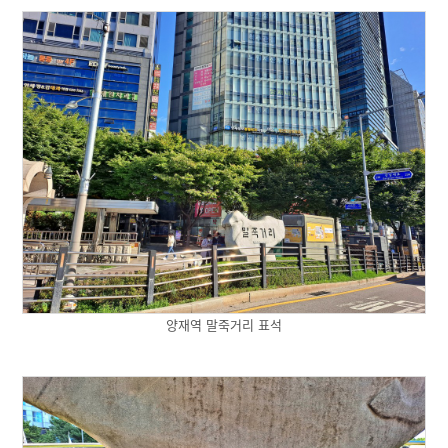
양재역 말죽거리 표석