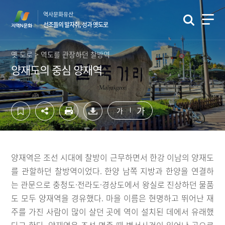
컨
하
역사문화유산
텐
단
선조들의 발자취, 성과 옛도로
츠
영
영
역
역
바
옛 도로 > 역도를 관장하던 찰방역
바
로
양재도의 중심 양재역
로
가
가
기
기
가
가
양재역은 조선 시대에 찰방이 근무하면서 한강 이남의 양재도
를 관할하던 찰방역이었다. 한양 남쪽 지방과 한양을 연결하
는 관문으로 충청도·전라도·경상도에서 왕실로 진상하던 물품
도 모두 양재역을 경유했다. 마을 이름은 현명하고 뛰어난 재
주를 가진 사람이 많이 살던 곳에 역이 설치된 데에서 유래했