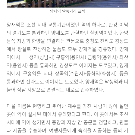
양재역 말죽거리 표석
양재역은 조선 시대 교통기관이었던 역의 하나로, 한강 이남
의 경기도를 통과하던 양재도를 관할하던 찰방역이었다. 한양
남쪽 지방과 한양을 연결하는 관문으로 충청도·전라도·경상도
에서 왕실로 진상하던 물품도 모두 양재역을 경유했다. 양재
역에서 낙생역(성남시)-구흥역(용인시)-금령역(용인시)-좌찬
역(용인시) 등을 통과하면 경상도로 이어지는 도로였고, 양재
역에서 구흥역을 지나 장족역(수원시)-동화역(화성시) 등을
통과하면 전라도로 이어지는 도로였다. 양재역은 낙생역과 더
불어 삼남 지방으로 연결되는 대로로 간주하였다.
마을 이름은 현명하고 뛰어난 재주를 가진 사람이 많이 살던
곳에 역이 설치된 데에서 유래했다고 한다. 이 곳에서는 조선
시대에 역이 생기면서 중앙과 지방 간 공문을 전달하고, 관물
과 세공을 수송하며, 여행자들에게 숙식을 제공하는 등의 기