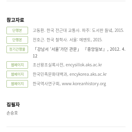
참고자료
고동환. 한국 전근대 교통사. 파주: 도서판 들녘, 2015.
단행본
전호근. 한국 철학사. 서울: 메멘토, 2015.
단행본
「강남서 ‘서울’가던 관문」 『중앙일보』, 2012. 4.
정기간행물
12
조선왕조실록사전, encysillok.aks.ac.kr
웹페이지
한국민족문화대백과, encykorea.aks.ac.kr
웹페이지
한국역사연구회, www.koreanhistory.org
웹페이지
집필자
손승호