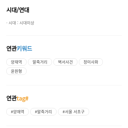
시대/연대
· 시대 :
시대미상
연관
키워드
양재역
말죽거리
벽서사건
정미사화
윤원형
연관
tag#
#양재역
#말죽거리
#서울 서초구