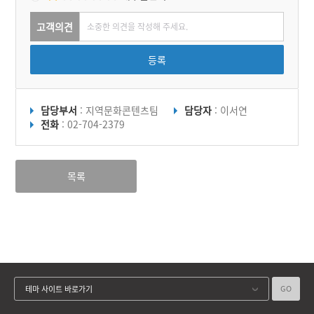
고객의견
등록
담당부서
: 지역문화콘텐츠팀
담당자
: 이서연
전화
: 02-704-2379
목록
GO
테마 사이트 바로가기