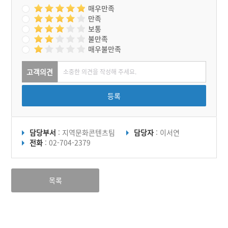
매우만족
만족
보통
불만족
매우불만족
고객의견
등록
담당부서
: 지역문화콘텐츠팀
담당자
: 이서연
전화
: 02-704-2379
목록