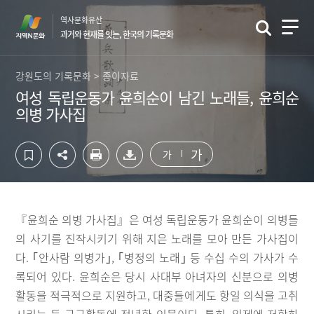
컨
하
역사문화유산
텐
단
과거와 현재를 잇는, 한국의 기록문화
츠
영
영
역
역
바
강원도의 기록문화 > 종이자료
바
로
여성 독립운동가 윤희순이 남긴 노래들, 윤희순
로
가
의병 가사집
가
기
기
가
가
『윤희순 의병 가사집』은 여성 독립운동가 윤희순이 의병들
의 사기를 진작시키기 위해 지은 노래를 모아 만든 가사집이
다. ｢안사람 의병가｣, ｢병정의 노래｣ 등 수십 수의 가사가 수
록되어 있다. 윤희순은 당시 사대부 아녀자의 신분으로 의병
활동을 적극적으로 지원하고, 대중들에게도 항일 의식을 고취