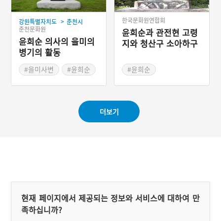
한국문화원연합회
>
강원특별자치도
춘천시
춘천문화원
윤희순과 관전현 고령
윤희순 의사의 을미의
지와 청산구 소아하구
병기의 활동
의 독립운동근거지
#을미사변
#윤희순
#윤희순
#여성의병
#항일독립운동
#해평윤씨일생록
#관전현 보달원
#단발령
#관전현 소고령지
더보기
#관전현 청산구
#조선독립단
현재 페이지에서 제공되는 정보와 서비스에 대하여 만
족하십니까?