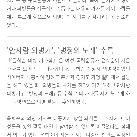
시키는 등 구국활동에 전념한 인물이다. 특히, 일제에 저항하
거나 의병들을 적극적으로 돕자는 내용의 가사를 지어 사람들
에게 부르게 함으로써 의병들의 사기를 진작시키는데 일조하
였다.
'안사람 의병가', '병정의 노래' 수록
『윤희순 의병 가사집』은 여성 독립운동가 윤희순이 지은
가사를 모아 만든 가사집이다. 윤희순은 당시 의병장이었던
시아버지 류홍석이 강원도 춘천과 경기도 가평 일대에서 활동
을 하고 있을 때, 의병들의 사기를 진작시키기 위해 ｢안사람
의병가｣, ｢병정의 노래｣ 등 수십 수의 가사를 지어 부르게 하
고 다방면으로 의병 활동을 후원하였다.
윤희순의 의병 가사는 대중에게 항일 의식을 고취시키고, 여
성들을 항일 활동 대열에 참여할 수 있도록 이끌었다는 점에
서 의미가 있다. 윤희순이 지은 가사는 나중에 친필로 작성된