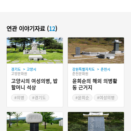
연관 이야기자료 (
12
)
>
>
경기도
고양시
강원특별자치도
춘천시
고양문화원
춘천문화원
고양시의 여성의병, 밥
윤희순의 해외 의병활
할머니 석상
동 근거지
#의병
#경기도
#윤희순
#여성의병
#역사공간
#해평윤씨일생록
#환인현 파리전자 취리두
남산마을
#노학당
#무순 포가둔