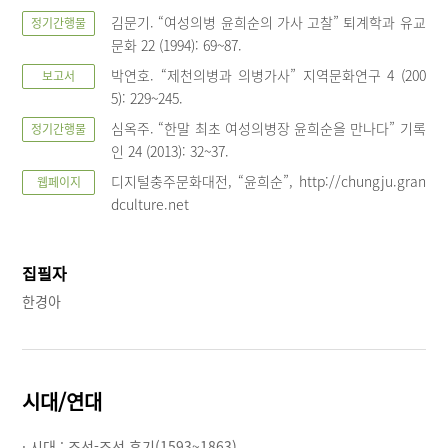
김문기. “여성의병 윤희순의 가사 고찰” 퇴계학과 유교
정기간행물
문화 22 (1994): 69~87.
박연호. “제천의병과 의병가사” 지역문화연구 4 (200
보고서
5): 229~245.
심옥주. “한말 최초 여성의병장 윤희순을 만나다” 기록
정기간행물
인 24 (2013): 32~37.
디지털충주문화대전, “윤희순”, http://chungju.gran
웹페이지
dculture.net
집필자
한경아
시대/연대
· 시대 :
조선-조선 후기(1593~1863)