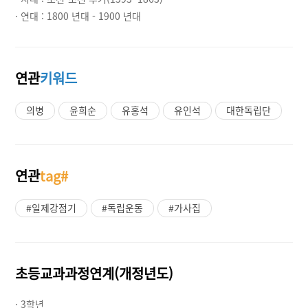
· 연대 :
1800 년대 - 1900 년대
연관
키워드
의병
윤희순
유홍석
유인석
대한독립단
연관
tag#
#일제강점기
#독립운동
#가사집
초등교과과정연계(개정년도)
· 3학년