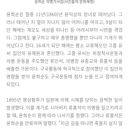
윤희순 의병가사집(사진출처:문화재청)
윤희순은 철종 11년(1860)년 윤익상의 장녀로 태어났다. 그
러나 태어난 지 얼마 지나지 않아 어머니를 여의고, 9살이 되
던 해에는 계모도 세상을 떠나는 등 어려서부터 시련을 겪었
다. 그럼에도 불구하고 매우 총명했을 뿐만 아니라 기개가 뛰
어났다고 한다. 16세가 되던 해에는 평소 교류해오던 고흥 유
씨 집안의 유제원과 혼인했다. 고흥 유씨는 위정척사운동과
의병 운동을 주도했던 류인석, 의병장 유중교와 류홍석 등을
배출한 가문이다. 구국활동에 적극적으로 참여했던 이 집안의
영향을 받아 윤희순도 구국운동에 점차 눈을 뜨고 참여하게
되었다.
1895년 명성황후가 일본에 의해 시해를 당하는 끔찍한 일이
발생했다. 이를 계기로 시아버지 류홍석이 의병을 일으키려고
할 때, 윤희순이 함께 따라 나서기를 청했다. 그러나 류홍석은
윤희순을 만류하며 말했다. “지금 길을 떠나면 죽을지 살지 알