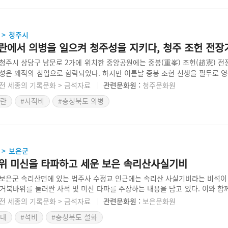
청주시
>
란에서 의병을 일으켜 청주성을 지키다, 청주 조헌 전장
청주시 상당구 남문로 2가에 위치한 중앙공원에는 중봉(重峯) 조헌(趙憲) 전
성은 왜적의 침입으로 함락되었다. 하지만 이튿날 중봉 조헌 선생을 필두로 
)가 이끄는 의병이 합심하여 수복하였다. 조헌 선생은 이에 그치지 않고 금산
전 세종의 기록문화 > 금석자료
관련문화원 :
청주문화원
말았다. 이러한 조헌 선생의 업적을 기리기 위하여 숙종 36년인 1710년 비를
왜란
#사적비
#충청북도 의병
보은군
>
위 미신을 타파하고 세운 보은 속리산사실기비
보은군 속리산면에 있는 법주사 수정교 인근에는 속리산 사실기비라는 비석이 
 거북바위를 둘러싼 사적 및 미신 타파를 주장하는 내용을 담고 있다. 이와 
 입에 오르내릴 정도였다는 점, 세조의 행차와 관련한 저간의 정황 등을 두루
전 세종의 기록문화 > 금석자료
관련문화원 :
보은문화원
666년 건립하여 오늘날까지 전해지고 있다.
시대
#석비
#충청북도 설화