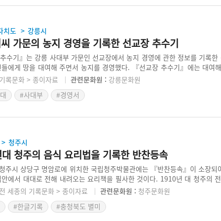
자치도
강릉시
>
이씨 가문의 농지 경영을 기록한 선교장 추수기
추수기』는 강릉 사대부 가문인 선교장에서 농지 경영에 관한 정보를 기록한 
민들에게 땅을 대여해 주면서 농지를 경영했다. 『선교장 추수기』에는 대여해 준
되어 있다. 조선 후기 양반 지주층이 소유한 농지 규모 및 농지 경영 방식을 
기록문화 > 종이자료
관련문화원 :
강릉문화원
시대
#사대부
#경영서
청주시
>
0년대 청주의 음식 요리법을 기록한 반찬등속
청주시 상당구 명암로에 위치한 국립청주박물관에는 『반찬등속』이 소장되어 
집안에서 대대로 전해 내려오는 요리책을 필사한 것이다. 1910년 대 청주의 
있는 자료로서 민속학적인 가치가 매우 높다. 현대에는 더 이상 전하지 않는 가
전 세종의 기록문화 > 종이자료
관련문화원 :
청주문화원
어있다.
#한글기록
#충청북도 별미