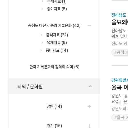
목재자료
(1)
종이자료
(8)
전라남도
을묘왜
충청도 대전 세종의 기록문화
(42)
전라남도 
금석자료
(22)
워져 있다
중이라는 
목재자료
(6)
전라도 광
독샘 유래
종이자료
(14)
#공적비
비석이다.
한국 기록문화의 정의와 의미
(6)
강원특별
지역 / 문화원
율곡 
강원도 강
요결』은 
강원
(14)
초학교재로
강원도의 
서 글만 
#율곡 
러주었다. 
경기
(15)