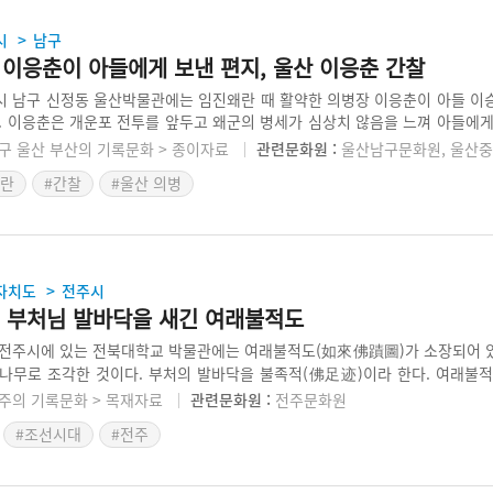
시
남구
>
 이응춘이 아들에게 보낸 편지, 울산 이응춘 간찰
 남구 신정동 울산박물관에는 임진왜란 때 활약한 의병장 이응춘이 아들 이
. 이응춘은 개운포 전투를 앞두고 왜군의 병세가 심상치 않음을 느껴 아들에게
하는 편지를 남겼다. 최근 울산광역시에서는 반구정을 복원하고 근처에 퇴
구 울산 부산의 기록문화 > 종이자료
관련문화원 :
울산남구문화원, 울산
 조성하여 이응춘과 관련된 문화공간을 마련하였다.
왜란
#간찰
#울산 의병
자치도
전주시
>
의 부처님 발바닥을 새긴 여래불적도
전주시에 있는 전북대학교 박물관에는 여래불적도(如來佛蹟圖)가 소장되어 
나무로 조각한 것이다. 부처의 발바닥을 불족적(佛足迹)이라 한다. 여래불적
족적이 새겨져 있으며, 뒷면에는 108개의 염주도와 발문이 새겨져 있다. 현
주의 기록문화 > 목재자료
관련문화원 :
전주문화원
 부식된 상황이다. 이 목판은 우리나라의 불족적 목판으로는 가장 오래된 것이
#조선시대
#전주