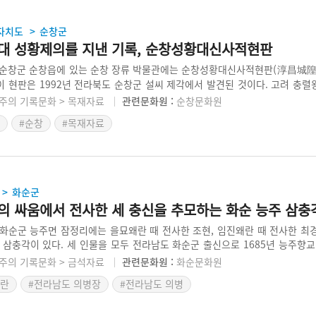
자치도
순창군
>
대 성황제의를 지낸 기록, 순창성황대신사적현판
 순창군 순창읍에 있는 순창 장류 박물관에는 순창성황대신사적현판(淳昌城
 이 현판은 1992년 전라북도 순창군 설씨 제각에서 발견된 것이다. 고려 충
(薛公儉)을 성황대신으로 모시는 내용이다. 발견 당시 순창 지역 성황 신앙의
주의 기록문화 > 목재자료
관련문화원 :
순창문화원
있는 자료로서 주목받았다. 현전하는 자료는 1563년에 처음 제작한 이후 여
#순창
#목재자료
화순군
>
의 싸움에서 전사한 세 충신을 추모하는 화순 능주 삼충
화순군 능주면 잠정리에는 을묘왜란 때 전사한 조현, 임진왜란 때 전사한 최
 삼충각이 있다. 세 인물을 모두 전라남도 화순군 출신으로 1685년 능주향
 한 건물에 세 명의 인물이 정려된 게 아니라 세 개의 동에 각각의 인물이 
주의 기록문화 > 금석자료
관련문화원 :
화순문화원
이를 보인다. 화순 능주 삼충각을 통해 왜군과 맞서 싸우다 장렬히 전사한 화
왜란
#전라남도 의병장
#전라남도 의병
다.