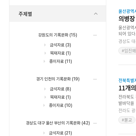
울산광역
주제별
의병장
울산광역시
되어 있다
강원도의 기록문화
(15)
안을 부탁
경상도 대
금석자료
(3)
인 공원을
#임진
목재자료
(1)
종이자료
(11)
경기 인천의 기록문화
(19)
전북특별
11개
금석자료
(8)
전라북도 
목재자료
(1)
발바닥을 
종이자료
(10)
문양의 불
전라도 광
면이 일부
#불교
경상도 대구 울산 부산의 기록문화
(42)
금석자료
(21)