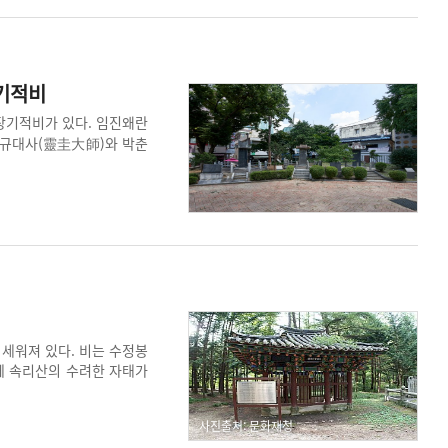
기적비
장기적비가 있다. 임진왜란
영규대사(靈圭大師)와 박춘
에서 왜적과 재차 싸웠지만
 건립하였다.
세워져 있다. 비는 수정봉
함께 속리산의 수려한 자태가
 소개하고 있다. 비는 현종
사진출처: 문화재청