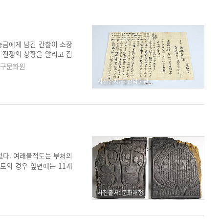
승금에게 남긴 간찰이 소장
 전쟁의 상황을 알리고 집
사재 공원이라는 자연친화적
중구문화원
사진출처: 울산박물관
있다. 여래불적도는 부처의
도의 경우 앞면에는 11개
재 전하는 여래불적도는 앞
다.
사진출처: 문화재청