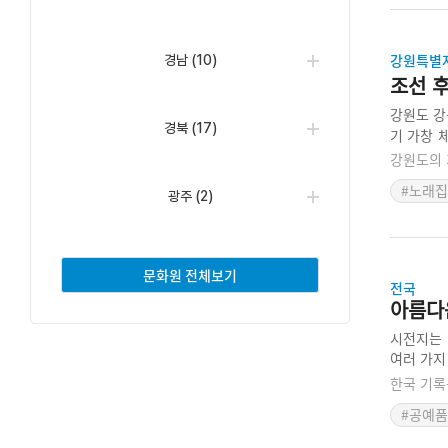
강원특별
경남
(10)
조선 
강원도 강
경북
(17)
기 가창 
있다. 이
강원도의 
라는 점에
#노래집
광주
(2)
문화원 전체보기
전국
아름다
시전지는 
여러 가지
시전지 목
한국 기록
#공예품