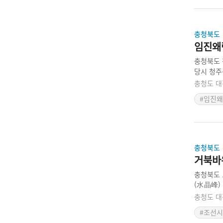
충청북도
임진왜
충청북도 
당시 청주
무(朴春茂
충청도 대
전사하고 
#임진
충청북도
거북바
충청북도 
(水晶峰)
중국인들의
충청도 대
7년인 1
#조선