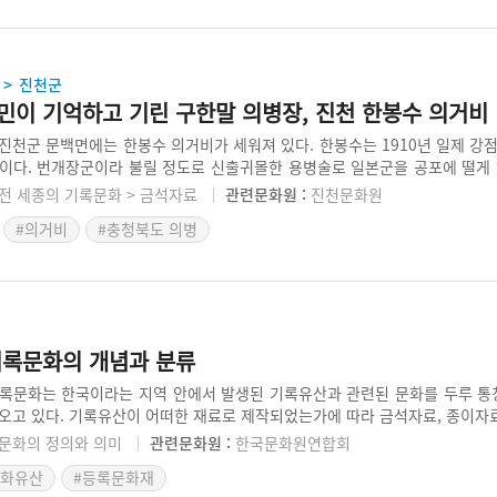
진천군
>
민이 기억하고 기린 구한말 의병장, 진천 한봉수 의거비
진천군 문백면에는 한봉수 의거비가 세워져 있다. 한봉수는 1910년 일제 강
이다. 번개장군이라 불릴 정도로 신출귀몰한 용병술로 일본군을 공포에 떨게 하
일원에서 3·1 운동을 주도하기도 하였다. 한봉수 의거비는 한봉수 의병장이 
전 세종의 기록문화 > 금석자료
관련문화원 :
진천문화원
해 진천군민이 힘을 모아 건립한 것이다.
#의거비
#충청북도 의병
기록문화의 개념과 분류
록문화는 한국이라는 지역 안에서 발생된 기록유산과 관련된 문화를 두루 통칭
오고 있다. 기록유산이 어떠한 재료로 제작되었는가에 따라 금석자료, 종이자료
 이해할 수 있으므로 소중하게 여기고 보호해야 한다.
문화의 정의와 의미
관련문화원 :
한국문화원연합회
문화유산
#등록문화재