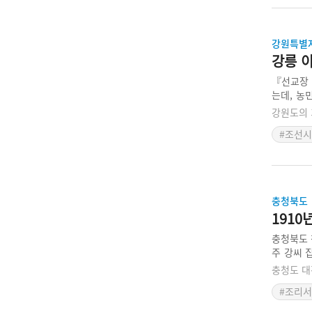
강원특별
강릉 
『선교장 
는데, 농
하게 기록
강원도의 
#조선
충청북도
191
충청북도 
주 강씨 
악할 수 
충청도 대
리법이 들
#조리서