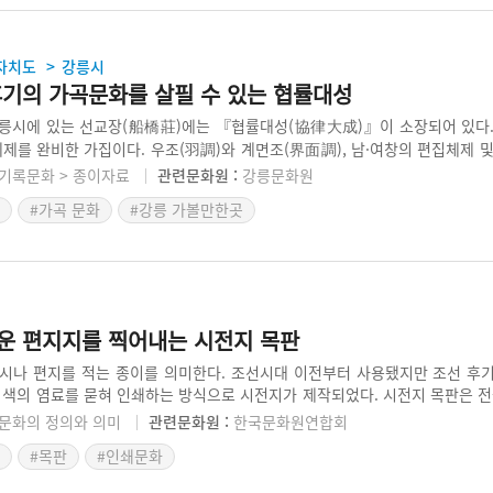
자치도
강릉시
>
후기의 가곡문화를 살필 수 있는 협률대성
릉시에 있는 선교장(船橋莊)에는 『협률대성(協律大成)』이 소장되어 있다
체제를 완비한 가집이다. 우조(羽調)와 계면조(界面調), 남·여창의 편집체제 
 가집은 강릉 선교장을 중심으로 조선 후기 가곡 문화가 생성, 향유되어 가는 
기록문화 > 종이자료
관련문화원 :
강릉문화원
서 의의가 있다.
#가곡 문화
#강릉 가볼만한곳
운 편지지를 찍어내는 시전지 목판
시나 편지를 적는 종이를 의미한다. 조선시대 이전부터 사용됐지만 조선 후
 색의 염료를 묻혀 인쇄하는 방식으로 시전지가 제작되었다. 시전지 목판은 전
판 인쇄는 선조들의 감성적이고 예술적인 삶을 알게 해주는 기록문화의 한 수
문화의 정의와 의미
관련문화원 :
한국문화원연합회
#목판
#인쇄문화