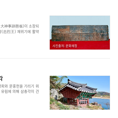
隍大神事跡懸板)이 소장되
렬왕(忠烈王) 재위기에 활약
 전모를 역사적인 측면에서
러 차례에 걸쳐 개각한 것이
사진출처: 문화재청
각
경회와 문홍헌을 기리기 위
교 유림에 의해 삼충각이 건
정려된 형태로 보통의 삼충각
순군 출신 세 인물의 충절을