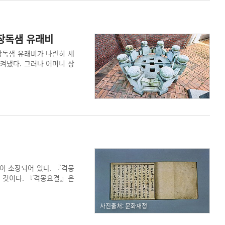
장독샘 유래비
장독샘 유래비가 나란히 세
지켜냈다. 그러나 어머니 상
져 공적비가 세워졌다. 장
는 장독샘의 유래를 전하는
이 소장되어 있다. 『격몽
한 것이다. 『격몽요결』은
읽혔다. 이이는 단지 앉아
』을 통해 그 실천방법을 일
사진출처: 문화재청
로 지정되었다.