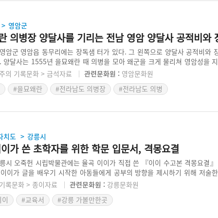
영암군
>
란 의병장 양달사를 기리는 전남 영암 양달사 공적비와 
영암군 영암읍 동무리에는 장독샘 터가 있다. 그 왼쪽으로 양달사 공적비와 
. 양달사는 1555년 을묘왜란 때 의병을 모아 왜군을 크게 물리쳐 영암성을 
이유로 전쟁의 공적을 관군에게 돌려 잊혔다가 세상을 뜬 후에 그 공적이 알려
주의 기록문화 > 금석자료
관련문화원 :
영암문화원
비는 양달사가 깃발을 내리친 곳에서 샘이 솟아나 군사들이 갈증을 해소했다
#을묘왜란
#전라남도 의병장
#전라남도 의병
자치도
강릉시
>
이이가 쓴 초학자를 위한 학문 입문서, 격몽요결
릉시 오죽헌 시립박물관에는 율곡 이이가 직접 쓴 『이이 수고본 격몽요결』
이이가 글을 배우기 시작한 아동들에게 공부의 방향을 제시하기 위해 저술
서 가치를 인정받아 이이가 죽고 나서도 목판본과 활자본으로 간행되어 널리 
기록문화 > 종이자료
관련문화원 :
강릉문화원
읽는 게 학문이 아니며 배운 것을 실천할 수 있어야 한다고 봤다. 『격몽요결
이이
#교육서
#강릉 가볼만한곳
이 책은 1책 10장으로 구성되어 있으며, 1976년 4월 23일에 보물 제602호