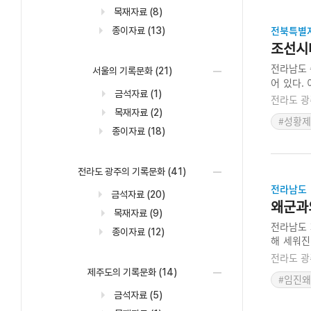
목재자료
(8)
전북특별
종이자료
(13)
조선시
전라남도
서울의 기록문화
(21)
어 있다.
금석자료
(1)
한 설공검
전라도 광
살필 수 
목재자료
(2)
#성황제
다.
종이자료
(18)
전라도 광주의 기록문화
(41)
전라남도
금석자료
(20)
왜군과
목재자료
(9)
전라남도 
종이자료
(12)
해 세워진
립되었다.
전라도 광
과 큰 차
제주도의 기록문화
(14)
#임진
느낄 수 있
금석자료
(5)