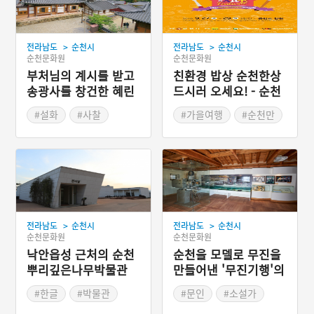
>
>
전라남도
순천시
전라남도
순천시
순천문화원
순천문화원
부처님의 계시를 받고
친환경 밥상 순천한상
송광사를 창건한 혜린
드시러 오세요! - 순천
선사
푸드ㆍ아트 페스티벌
#설화
#사찰
#가을여행
#순천만
#사찰설화
#가을축제
#전라도설화
>
>
전라남도
순천시
전라남도
순천시
순천문화원
순천문화원
낙안읍성 근처의 순천
순천을 모델로 무진을
뿌리깊은나무박물관
만들어낸 '무진기행'의
작가 김승옥
#한글
#박물관
#문인
#소설가
#순천
#문화공간
#전라남도의 문화예술인