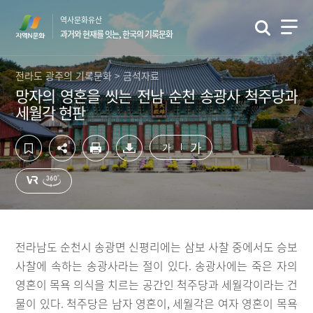
컨
하
역사문화유산
텐
단
과거와 현재를 잇는, 한국의 기록문화
츠
영
영
역
역
바
전라도 광주의 기록문화 > 금석자료
바
로
망자의 영혼을 씻는 전남 순천 송광사 척주당과
로
가
세월각 현판
가
기
기
가
가
전라남도 순천시 송광면 신평리에는 삼보 사찰 중에서도 승보
사찰에 속하는 송광사라는 절이 있다. 송광사에는 죽은 자의
영혼이 목욕 의식을 치르는 공간인 척주당과 세월각이라는 건
물이 있다. 척주당은 남자 영혼이, 세월각은 여자 영혼이 목욕