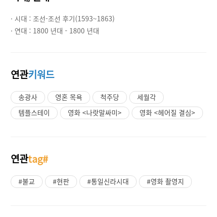
· 시대 :
조선-조선 후기(1593~1863)
· 연대 :
1800 년대 - 1800 년대
연관
키워드
송광사
영혼 목욕
척주당
세월각
템플스테이
영화 <나랏말싸미>
영화 <헤어질 결심>
연관
tag#
#불교
#현판
#통일신라시대
#영화 촬영지