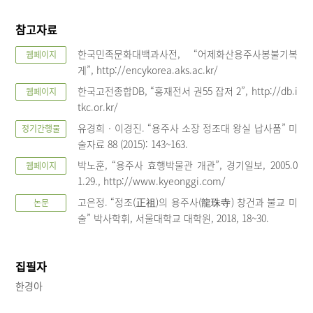
참고자료
한국민족문화대백과사전, “어제화산용주사봉불기복
웹페이지
게”, http://encykorea.aks.ac.kr/
한국고전종합DB, “홍재전서 권55 잡저 2”, http://db.i
웹페이지
tkc.or.kr/
유경희‧이경진. “용주사 소장 정조대 왕실 납사품” 미
정기간행물
술자료 88 (2015): 143~163.
박노훈, “용주사 효행박물관 개관”, 경기일보, 2005.0
웹페이지
1.29., http://www.kyeonggi.com/
고은정. “정조(正祖)의 용주사(龍珠寺) 창건과 불교 미
논문
술” 박사학휘, 서울대학교 대학원, 2018, 18~30.
집필자
한경아