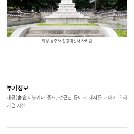
화성 용주사 전강대선사 사리탑
부가정보
재궁(齋宮): 능이나 종묘, 성균관 등에서 제사를 지내기 위해
지은 시설