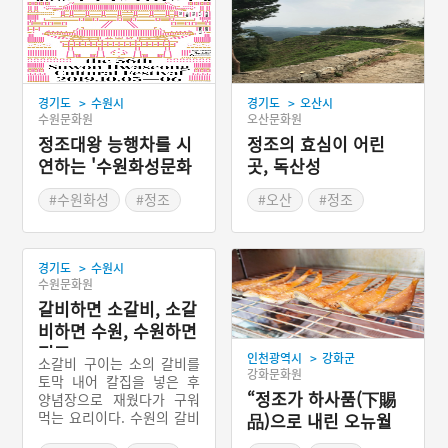
>
>
경기도
수원시
경기도
오산시
수원문화원
오산문화원
정조대왕 능행차를 시
정조의 효심이 어린
연하는 '수원화성문화
곳, 독산성
제'
#수원화성
#정조
#오산
#정조
#가을여행
#가을축제
#역사공간
#수원가볼만한곳
>
경기도
수원시
수원문화원
갈비하면 소갈비, 소갈
비하면 수원, 수원하면
정조
>
인천광역시
강화군
소갈비 구이는 소의 갈비를
강화문화원
토막 내어 칼집을 넣은 후
“정조가 하사품(下賜
양념장으로 재웠다가 구워
먹는 요리이다. 수원의 갈비
品)으로 내린 오뉴월
가 전국적으로 유명하게 된
밴댕이 한 두름”