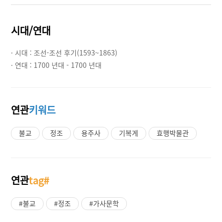
시대/연대
· 시대 :
조선-조선 후기(1593~1863)
· 연대 :
1700 년대 - 1700 년대
연관
키워드
불교
정조
용주사
기복게
효행박물관
연관
tag#
#불교
#정조
#가사문학