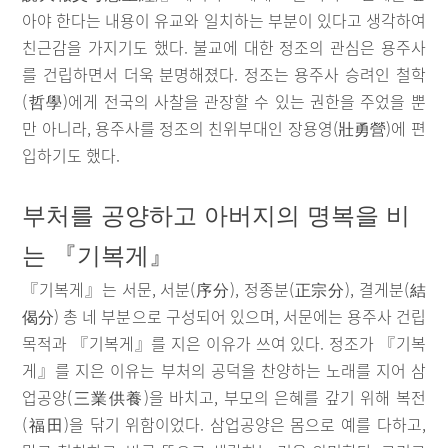
아야 한다는 내용이 유교와 일치하는 부분이 있다고 생각하여
친근감을 가지기도 했다. 불교에 대한 정조의 관심은 용주사
를 건립하면서 더욱 분명해졌다. 정조는 용주사 승려인 철학
(哲學)에게 전국의 사찰을 관장할 수 있는 권한을 주었을 뿐
만 아니라, 용주사를 정조의 친위부대인 장용영(壯勇營)에 편
입하기도 했다.
부처를 공양하고 아버지의 명복을 비
는 『기복게』
『기복게』는 서문, 서분(序分), 정종분(正宗分), 결게분(結
偈分) 총 네 부분으로 구성되어 있으며, 서문에는 용주사 건립
목적과 『기복게』를 지은 이유가 쓰여 있다. 정조가 『기복
게』를 지은 이유는 부처의 공덕을 찬양하는 노래를 지어 삼
업공양(三業供養)을 바치고, 부모의 은혜를 갚기 위해 복전
(福田)을 닦기 위함이었다. 삼업공양은 몸으로 예를 다하고,