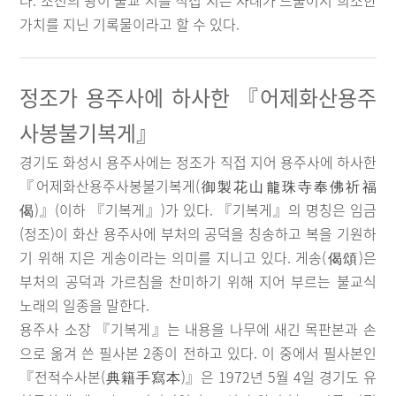
다. 조선의 왕이 불교 시를 직접 지은 사례가 드물어서 희소한
가치를 지닌 기록물이라고 할 수 있다.
정조가 용주사에 하사한 『어제화산용주
사봉불기복게』
경기도 화성시 용주사에는 정조가 직접 지어 용주사에 하사한
『어제화산용주사봉불기복게(御製花山龍珠寺奉佛祈福
偈)』(이하 『기복게』)가 있다. 『기복게』의 명칭은 임금
(정조)이 화산 용주사에 부처의 공덕을 칭송하고 복을 기원하
기 위해 지은 게송이라는 의미를 지니고 있다. 게송(偈頌)은
부처의 공덕과 가르침을 찬미하기 위해 지어 부르는 불교식
노래의 일종을 말한다.
용주사 소장 『기복게』는 내용을 나무에 새긴 목판본과 손
으로 옮겨 쓴 필사본 2종이 전하고 있다. 이 중에서 필사본인
『전적수사본(典籍手寫本)』은 1972년 5월 4일 경기도 유