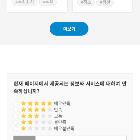
이유는 조선시대 정조가 시
#수원화성
#수원
#정조
#생선
행한 화성축조 때, 인부들의
#정조
#갈비
#밴댕이
#인천음식
체력 보충을 위한 소의 도축
#경기도 별미
허용과 이후 전국 규모의 우
시장이 발달하였기 때문이
더보기
다.
현재 페이지에서 제공되는 정보와 서비스에 대하여 만
족하십니까?
매우만족
만족
보통
불만족
매우불만족