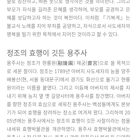
말로 칭찬하고, 바른 뜻으로 생각하는 것을 의미한다. 그리고
부모가 자식을 길러준 은혜를 생각하여, 부모를 공경하고 은
혜를 보답하고자 하는 것이 복전이다. 이처럼 『기복게』는
불교식 노래를 지어 부처를 공양하고, 자식으로서 사도세자의
명복을 빌기 위한 목적에서 지어진 것이라고 할 수 있다.
정조의 효행이 깃든 용주사
용주사는 정조가 현륭원(顯隆園) 재궁(齋宮)으로 쓸 목적으
로 세운 절이다. 정조는 1789년 아버지 사도세자의 능을 양주
배봉산(현, 서울 동대문구)에서 경기도 화산으로 옮기고 현륭
원이라는 이름을 붙였다. 그리고 이듬해 아버지의 제사를 지
내기 위해 능지 옆 옛 길양사터에 용주사를 창건했다. 아버지
를 향한 정조의 효심으로 세워진 용주사는 백성들에게도 본보
기가 되어 효행을 장려하는 장소로 여겨져 왔다. 그리하여 20
05년에는 용주사에서는 정조의 효행이 깃든 사찰이라는 점을
내세워 효행박물관을 개관하였다. 용주사 효행박물관에서는
용주사 소장 유물 전시, 용주사 관련 문화유산 해설 등 다양한