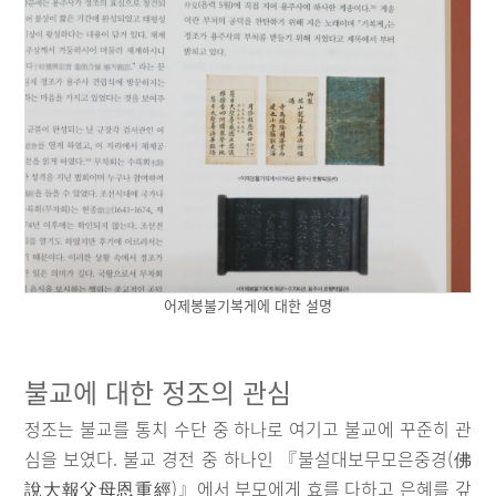
어제봉불기복게에 대한 설명
불교에 대한 정조의 관심
정조는 불교를 통치 수단 중 하나로 여기고 불교에 꾸준히 관
심을 보였다. 불교 경전 중 하나인 『불설대보무모은중경(佛
說大報父母恩重經)』에서 부모에게 효를 다하고 은혜를 갚