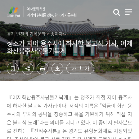
컨
하
역사문화유산
텐
단
과거와 현재를 잇는, 한국의 기록문화
츠
영
영
역
역
바
경기 인천의 기록문화 > 종이자료
바
로
정조가 지어 용주사에 하사한 불교식 가사, 어제
로
가
화산용주사봉불기복게
가
기
기
가
가
『어제화산용주사봉불기복게』는 정조가 직접 지어 용주사
에 하사한 불교식 가사집이다. 서적의 이름은 “임금이 화산 용
주사의 부처의 공덕을 칭송하고 복을 기원하기 위해 직접 지
은 불교식 노래”라는 의미를 지니고 있다. 이 중에서 필사본으
로 전하는 『전적수사본』은 경기도 유형문화재로 지정되었