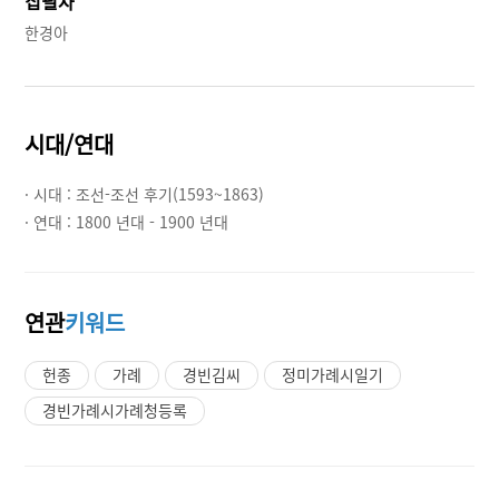
집필자
한경아
시대/연대
· 시대 :
조선-조선 후기(1593~1863)
· 연대 :
1800 년대 - 1900 년대
연관
키워드
헌종
가례
경빈김씨
정미가례시일기
경빈가례시가례청등록