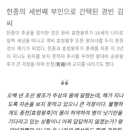
헌종의 세번째 부인으로 간택된 경빈 김
씨
헌종이 후궁을 맞이한 것은 원비 효현왕후가 16세의 나이로
일찍 세상을 떠나고 계비 효정왕후 또한 왕자녀를 두지 못한
것이 계기가 되었다. 헌종과 효정왕후가 혼례를 치른 지 3년
이 지나도 원자를 보지 못하자 후사를 우려한 왕대비 순원왕
후가 큰 걱정을 하며 빈청(賓廳)에 교지를 내리기도 했다.
오백 년 조선 왕조가 주상의 몸에 달렸는데, 해가 지나
도록 자손을 보지 못하고 있으니 큰 걱정이다. 불행하
게도 중전[효정왕후]이 몸이 허약하여 병이 낫기만을
기다리고 있는 상황이니 어찌 답답하지 않겠는가? 왕