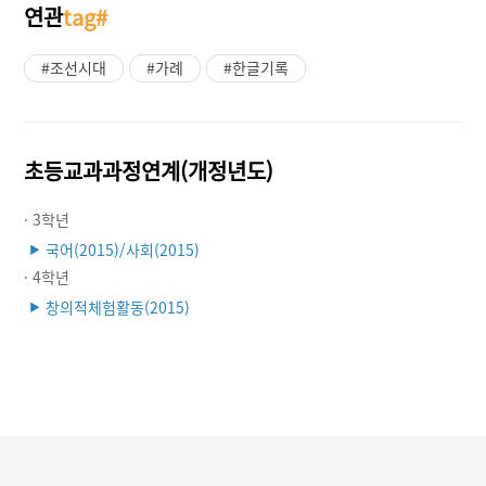
연관
tag#
#조선시대
#가례
#한글기록
초등교과과정연계(개정년도)
· 3학년
국어(2015)/사회(2015)
▶
· 4학년
창의적체험활동(2015)
▶