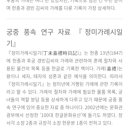
후궁의 가례는 여러 번 있었지만, 기록으로 남은 건 두번 뿐이
며 헌종과 경빈 김씨의 가례를 다룬 기록이 가장 상세하다.
궁중 풍속 연구 자료 『정미가례시일
기』
『정미가례시일기(丁未嘉禮時日記)』는 헌종 13년(1847)
에 헌종과 후궁 경빈김씨의 가례와 관련하여 혼례 절차와 사
용된 물건의 목록 등을 한글로 기록한 책이다. 가례(嘉禮)는
왕이나 세자, 태자의 성혼과 같은 예식을 의미한다. 따라서
『정미가례시일기』는 정미년에 거행된 가례에 관한 기록이
라고 할 수 있다. 가례의 절차와 가례에 필요한 물품 목록, 궁
녀들의 역할 분담 등을 상세하게 다루고 있기 때문에 궁중 풍
속 연구에 있어 중요한 자료 중 하나이다. 2002년에는 문화관
광부에서 선정한 ‘100대 한글문화유산’에 들기도 하였다. 장
서각 소장 2종과 규장각 소장 한문본 1종이 전하고 있다.