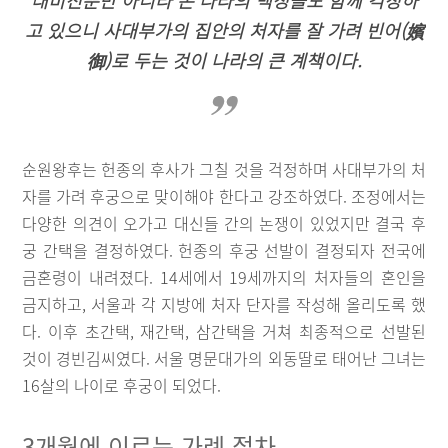
대비전뿐만 아니라 온 나라의 백성들도 함께 걱정하
고 있으니 사대부가의 집안의 처자를 잘 가려 빈어(嬪
御)로 두는 것이 나라의 큰 계책이다.
순원왕후는 헌종의 후사가 그칠 것을 걱정하며 사대부가의 처
자를 가려 후궁으로 맞이해야 한다고 강조하였다. 조정에서는
다양한 의견이 오가고 대신들 간의 논쟁이 있었지만 결국 후
궁 간택을 결정하였다. 헌종의 후궁 선발이 결정되자 전국에
금혼령이 내려졌다. 14세에서 19세까지의 처자들의 혼인을
금지하고, 서울과 각 지방에 처자 단자를 작성해 올리도록 했
다. 이후 초간택, 재간택, 삼간택을 거쳐 최종적으로 선발된
것이 경빈김씨였다. 서울 명문대가의 외동딸로 태어난 그녀는
16살의 나이로 후궁이 되었다.
3개월에 이르는 가례 절차