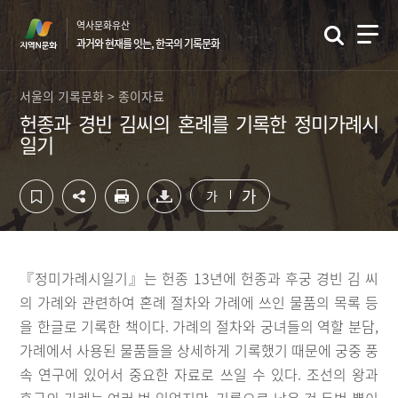
컨
하
역사문화유산
텐
단
과거와 현재를 잇는, 한국의 기록문화
츠
영
영
역
역
바
서울의 기록문화 > 종이자료
바
로
헌종과 경빈 김씨의 혼례를 기록한 정미가례시
로
가
일기
가
기
기
가
가
『정미가례시일기』는 헌종 13년에 헌종과 후궁 경빈 김 씨
의 가례와 관련하여 혼례 절차와 가례에 쓰인 물품의 목록 등
을 한글로 기록한 책이다. 가례의 절차와 궁녀들의 역할 분담,
가례에서 사용된 물품들을 상세하게 기록했기 때문에 궁중 풍
속 연구에 있어서 중요한 자료로 쓰일 수 있다. 조선의 왕과