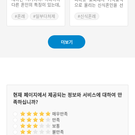
다른 혼인의 특징이 있는데,
으로 올리는 신식혼인을 선
고구려에는 '예서제'라고 하
호한다. 그런데 교회에서 결
는 데릴사위제가 있었고, 일
혼식을 올리는 사람의 대부
#혼례
#일부다처제
#신식혼례
부다처제도 있었다. 백제에
분이 비기독교인이다. 이것
#삼국시대 관혼상제
#혼례 설화
도 일부다처제가 있었고, 여
이 불합리하다고 하여 새로
성의 정절이 중시되었으며,
운 형태의 혼례를 모색하게
왕실에는 다른 나라와의 정
되는데, 이때 등장한 것이
더보기
략결혼이 있었다. 신라에서
계명구락부식이다. 이 양식
는 여성의 이혼과 재혼이 가
은 사회식 혼인을 대표한다.
능했다는 기록이 있다. 이처
일제강점기에 피로연과 신
럼 같은 시기이지만 나라별
혼여행이 일본을 통해 우리
로 혼인 풍속에 차이가 나타
나라에 들어오게 된다.
난다.
현재 페이지에서 제공되는 정보와 서비스에 대하여 만
족하십니까?
매우만족
만족
보통
불만족