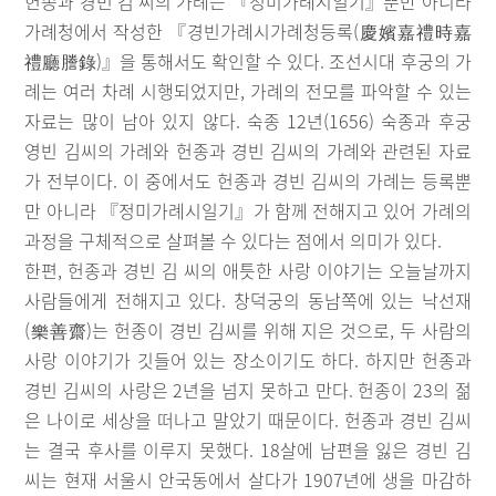
헌종과 경빈 김 씨의 가례는 『정미가례시일기』뿐만 아니라
가례청에서 작성한 『경빈가례시가례청등록(慶嬪嘉禮時嘉
禮廳謄錄)』을 통해서도 확인할 수 있다. 조선시대 후궁의 가
례는 여러 차례 시행되었지만, 가례의 전모를 파악할 수 있는
자료는 많이 남아 있지 않다. 숙종 12년(1656) 숙종과 후궁
영빈 김씨의 가례와 헌종과 경빈 김씨의 가례와 관련된 자료
가 전부이다. 이 중에서도 헌종과 경빈 김씨의 가례는 등록뿐
만 아니라 『정미가례시일기』가 함께 전해지고 있어 가례의
과정을 구체적으로 살펴볼 수 있다는 점에서 의미가 있다.
한편, 헌종과 경빈 김 씨의 애틋한 사랑 이야기는 오늘날까지
사람들에게 전해지고 있다. 창덕궁의 동남쪽에 있는 낙선재
(樂善齋)는 헌종이 경빈 김씨를 위해 지은 것으로, 두 사람의
사랑 이야기가 깃들어 있는 장소이기도 하다. 하지만 헌종과
경빈 김씨의 사랑은 2년을 넘지 못하고 만다. 헌종이 23의 젊
은 나이로 세상을 떠나고 말았기 때문이다. 헌종과 경빈 김씨
는 결국 후사를 이루지 못했다. 18살에 남편을 잃은 경빈 김
씨는 현재 서울시 안국동에서 살다가 1907년에 생을 마감하