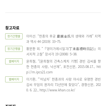
참고자료
이미선. “헌종의 후궁 慶嬪金氏의 생애와 가례” 지역
정기간행물
과 역사 44 (2019): 33~75.
황문환 외. “『뎡미가례시일긔(丁未嘉禮時日記)』의
정기간행물
서지적 고찰” 장서각 19 (2008): 5~38.
윤희철, “[윤희철의 건축스케치 기행] 경빈 김씨를 향
웹페이지
한 헌종의 사랑, 낙선재”, 포천신문, 2015.08.17., htt
p://m.ipcs21.com
이기환, “‘미남자’ 헌종과의 사랑 야사로 유명한 경빈
웹페이지
김씨 무덤의 원자리 71년만에 찾았다”, 경향신문, 202
0. 6. 22., http://www.khan.co.kr/