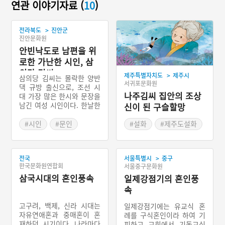
연관 이야기자료 (
10
)
>
전라북도
진안군
진안문화원
안빈낙도로 남편을 위
로한 가난한 시인, 삼
의당 김씨
>
제주특별자치도
제주시
삼의당 김씨는 몰락한 양반
서귀포문화원
댁 규방 출신으로, 조선 시
나주김씨 집안의 조상
대 가장 많은 한시와 문장을
남긴 여성 시인이다. 한날한
신이 된 구슬할망
시 같은 마을 남원에서 태어
난 담락당 하립과 열여덟에
#시인
#문인
#설화
#제주도설화
혼인해 서른두 살 진안으로
#규방
#인물설화
이사해 살았으며 가난한 살
#조선여류예술인
림 가운데 남편을 향한 애정
>
전국
서울특별시
중구
과 전원의 풍치를 담은 시로
#전라북도의 문화예술인
한국문화원연합회
서울중구문화원
서로 화답하며 성리학에서
삼국시대의 혼인풍속
칭송하는 여성의 덕을 온전
일제강점기의 혼인풍
히 실현했다.
속
고구려, 백제, 신라 시대는
일제강점기에는 유교식 혼
자유연애혼과 중매혼이 혼
례를 구식혼인이라 하여 기
재하던 시기이다. 나라마다
피하고 교회에서 기독교식