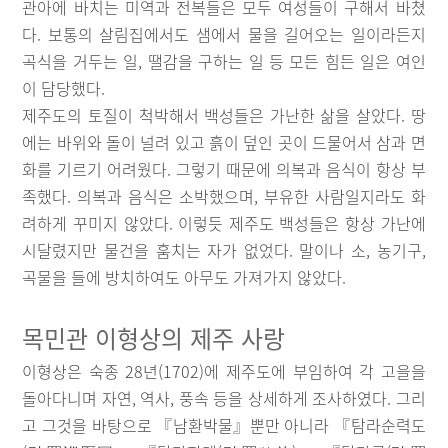
관아에 바치는 미역과 전복들은 모두 여성들이 구해서 바쳤
다. 보통의 살림집에서도 샘에서 물을 길어오는 일이라든지
곡식을 거두는 일, 땔감을 구하는 일 등 모든 힘든 일은 여인
이 담당했다.
제주도의 토질이 척박해서 백성들은 가난한 삶을 살았다. 땅
에는 바위와 돌이 널려 있고 흙이 덮인 곳이 드물어서 삼과 면
화를 기르기 어려웠다. 그렇기 때문에 의복과 음식이 항상 부
족했다. 의복과 음식은 소박했으며, 부유한 사람일지라도 화
려하게 꾸미지 않았다. 이렇듯 제주도 백성들은 항상 가난에
시달렸지만 물건을 훔치는 자가 없었다. 말이나 소, 농기구,
곡물을 들에 방치하여도 아무도 가져가지 않았다.
목민관 이형상의 제주 사랑
이형상은 숙종 28년(1702)에 제주도에 부임하여 각 고을을
돌아다니며 자연, 역사, 풍속 등을 상세하게 조사하였다. 그리
고 그것을 바탕으로 『남환박물』뿐만 아니라 『탐라순력도