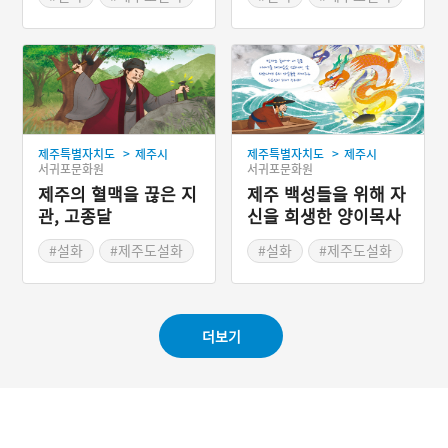
>
>
제주특별자치도
제주시
제주특별자치도
제주시
서귀포문화원
서귀포문화원
제주의 혈맥을 끊은 지
제주 백성들을 위해 자
관, 고종달
신을 희생한 양이목사
#설화
#제주도설화
#설화
#제주도설화
#인물설화
더보기