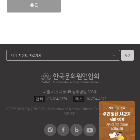
목록
GO
테마 사이트 바로가기
서울 마포대로 49 성우빌딩 308호
전화
02-704-2379
팩스
02-704-2377
COPYRIGHT
(c)
2018 The Federation of Korean Cultural Centers.
ALL RIGHT RES
ERVED.