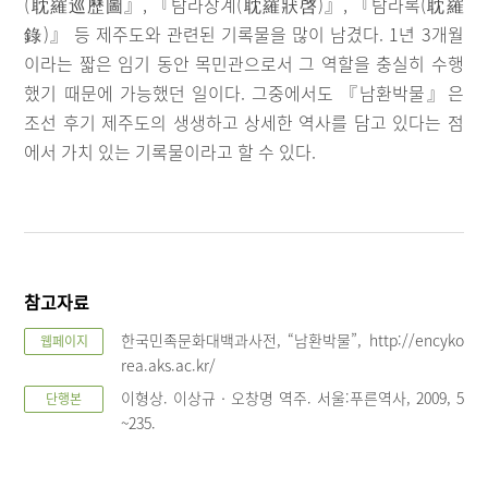
(耽羅巡歷圖』, 『탐라장계(耽羅狀啓)』, 『탐라록(耽羅
錄)』 등 제주도와 관련된 기록물을 많이 남겼다. 1년 3개월
이라는 짧은 임기 동안 목민관으로서 그 역할을 충실히 수행
했기 때문에 가능했던 일이다. 그중에서도 『남환박물』은
조선 후기 제주도의 생생하고 상세한 역사를 담고 있다는 점
에서 가치 있는 기록물이라고 할 수 있다.
참고자료
한국민족문화대백과사전, “남환박물”, http://encyko
웹페이지
rea.aks.ac.kr/
이형상. 이상규‧오창명 역주. 서울:푸른역사, 2009, 5
단행본
~235.