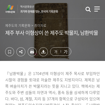
컨
하
역사문화유산
텐
단
과거와 현재를 잇는, 한국의 기록문화
츠
영
영
역
역
바
제주도의 기록문화 > 종이자료
바
로
제주 부사 이형상이 쓴 제주도 박물지, 남환박물
로
가
가
기
기
가
가
『남환박물』은 1704년에 이형상이 제주 목사로 부임하던
시절의 경험을 토대로 저술한 제주도 지방지이다. 제목은 남
쪽 벼슬아치가 쓴 박물지라는 뜻을 지니고 있다. 책에서는 제
주도와 주변 섬들의 자연과 역사, 풍속 등을 상세하게 다루었
다. 바다, 섬, 계절, 지리 등 37개의 항목으로 구성되어 있으며