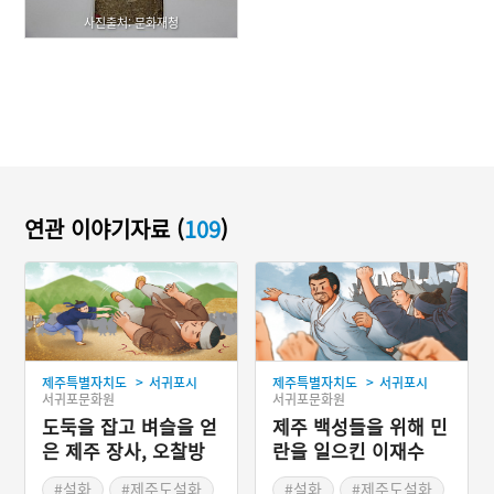
사진출처: 문화재청
연관 이야기자료 (
109
)
>
>
제주특별자치도
서귀포시
제주특별자치도
서귀포시
서귀포문화원
서귀포문화원
도둑을 잡고 벼슬을 얻
제주 백성들을 위해 민
은 제주 장사, 오찰방
란을 일으킨 이재수
#설화
#제주도설화
#설화
#제주도설화