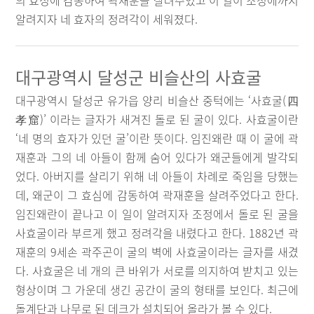
의 효성에 감동하여 곽재훈을 살려주었고 이 일이 조정에까지
알려지자 네 효자의 정려각이 세워졌다.
대구광역시 달성군 비슬산의 사효굴
대구광역시 달성군 유가읍 양리 비슬산 중턱에는 ‘사효굴(四
孝窟)’ 이라는 글자가 새겨진 돌로 된 굴이 있다. 사효굴이란
‘네 명의 효자가 있던 굴’이란 뜻이다. 임진왜란 때 이 굴에 곽
재훈과 그의 네 아들이 함께 숨어 있다가 왜군들에게 발각되
었다. 아버지를 살리기 위해 네 아들이 차례로 죽임을 당했는
데, 왜군이 그 효심에 감동하여 곽재훈을 살려주었다고 한다.
임진왜란이 끝나고 이 일이 알려지자 조정에서 돌로 된 굴을
사효굴이라 부르게 했고 정려각을 내렸다고 한다. 1882년 곽
재훈의 9세손 곽주곤이 굴의 벽에 사효굴이라는 글자를 새겼
다. 사효굴은 네 개의 큰 바위가 서로를 의지하여 받치고 있는
형상이며 그 가운데 생긴 공간이 굴의 형태를 보인다. 최근에
돌계단과 나무로 된 데크가 설치되어 올라가 볼 수 있다.