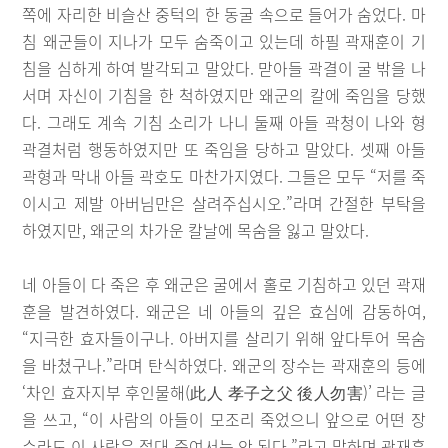
쪽에 자리한 비슬산 중턱의 한 동굴 속으로 들어가 숨었다. 마
침 왜군들이 지나가 모두 숨죽이고 있는데 하필 곽재훈이 기
침을 심하게 하여 발각되고 말았다. 맏아들 곽결이 굴 밖을 나
서며 자신이 기침을 한 척하였지만 왜군의 칼에 죽임을 당했
다. 그래도 계속 기침 소리가 나니 둘째 아들 곽청이 나와 형
곽결처럼 행동하였지만 또 죽임을 당하고 말았다. 셋째 아들
곽형과 막내 아들 곽호도 마찬가지였다. 그들은 모두 “저를 죽
이시고 제발 아버님만은 살려주십시오.”라며 간절한 부탁을
하였지만, 왜군의 차가운 칼날에 목숨을 잃고 말았다.
네 아들이 다 죽은 후 왜군은 굴에서 홀로 기침하고 있던 곽재
훈을 발견하였다. 왜군은 네 아들의 깊은 효심에 감동하여,
“지극한 효자들이구나. 아버지를 살리기 위해 앞다투어 목숨
을 바쳤구나.”라며 탄식하였다. 왜군의 장수는 곽재훈의 등에
‘차인 효자지부 후인물해(此人 孝子之父 後人勿害)’ 라는 글
을 쓰고, “이 사람의 아들이 모조리 죽었으니 앞으로 어떤 장
수라도 이 사람은 절대 죽여서는 안 된다.”라고 말하며 곽재훈