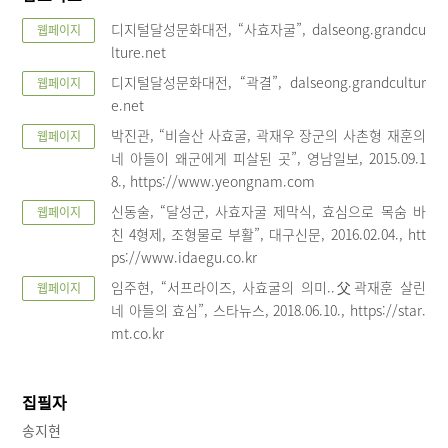
디지털달성문화대전, “사효자굴”, dalseong.grandcu
웹페이지
lture.net
디지털달성문화대전, “곽결”, dalseong.grandcultur
웹페이지
e.net
박진관, “비슬산 사효굴, 곽재우 장군의 사촌형 재훈의
웹페이지
네 아들이 왜군에게 피살된 곳”, 영남일보, 2015.09.1
8., https://www.yeongnam.com
신동술, “달성군, 사효자굴 제막식, 효심으로 목숨 바
웹페이지
친 4형제, 조형물로 부활”, 대구신문, 2016.02.04., htt
ps://www.idaegu.co.kr
임주현, “서프라이즈, 사효굴의 의미..父곽재훈 살린
웹페이지
네 아들의 효심”, 스타뉴스, 2018.06.10., https://star.
mt.co.kr
집필자
송지현