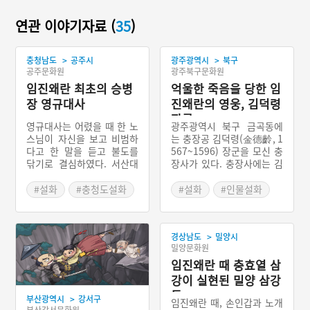
연관 이야기자료 (
35
)
>
>
충청남도
공주시
광주광역시
북구
공주문화원
광주북구문화원
임진왜란 최초의 승병
억울한 죽음을 당한 임
장 영규대사
진왜란의 영웅, 김덕령
장군
영규대사는 어렸을 때 한 노
광주광역시 북구 금곡동에
스님이 자신을 보고 비범하
는 충장공 김덕령(金德齡, 1
다고 한 말을 듣고 불도를
567~1596) 장군을 모신 충
닦기로 결심하였다. 서산대
장사가 있다. 충장사에는 김
사의 제자로 열심히 수행하
덕령 장군의 영정을 비롯해
던 중 서산대사가 나라의 불
교지와 의복, 묘에서 출토된
#설화
#충청도설화
#설화
#인물설화
운을 예견하고 영규대사를
유물들이 전시되어 있고, 충
#전라도설화
고향으로 내려 보냈다. 영규
장사의 뒤편에는 김덕령 장
대사는 공주 계룡산으로 내
군의 묘와 비석, 가족묘가
>
경상남도
밀양시
려갔다. 왜군이 침입하자 스
있다. 김덕령은 명당 자리에
밀양문화원
님들을 불러 모아 청주성 전
서 천하장사로 태어났지만
투에서 승리하였다. 뒤이어
태생적으로 누이를 이길 수
임진왜란 때 충효열 삼
금산의 전투에 참전하였다
는 없었고, 결국 내기를 하
강이 실현된 밀양 삼강
가 왜군의 조총을 맞아 쓰러
여 누이를 죽였다. 임진왜란
동
>
부산광역시
강서구
졌다. 잠시 숨어 있기 위해
때는 아버지가 돌아가셔서
임진왜란 때, 손인갑과 노개
부산강서문화원