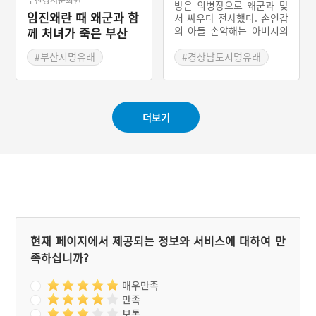
계룡산 갑사에 돌아가는 중
상중이라 왜군들을 죽이지
방은 의병장으로 왜군과 맞
숨을 거두고 말았다.
임진왜란 때 왜군과 함
않고 도술로 겁만 주어 쫓아
서 싸우다 전사했다. 손인갑
보냈는데, 그로 인해 역적이
의 아들 손약해는 아버지의
께 처녀가 죽은 부산
라는 누명을 쓰게 된다. 설
원수를 갚기 위해 싸우다 또
처녀골
화의 전승집단은 김덕령 장
한 전사했다. 노개방의 아내
#부산지명유래
#경상남도지명유래
군이 전쟁에서 제대로 싸울
는 남편이 죽자 따라 죽었
#강서지명유래
#밀양지명유래
수 있었다면 보다 빨리 왜적
다. 이들은 모두 밀양시 무
들을 몰아냈을 것이라고 이
안면 중산리 일대에서 태어
야기한다. 이는 왜군의 침략
났다. 선조는 삼강오륜 중
에 속절없이 당해야 했던 억
더보기
충효열을 실현한 이들을 기
울함과 슬픔을 보상받고 싶
리기 위해 이 마을을 삼강동
었던 백성들의 마음이 설화
이라고 이름 내렸다.
에 담겼기 때문이다.
현재 페이지에서 제공되는 정보와 서비스에 대하여 만
족하십니까?
매우만족
만족
보통