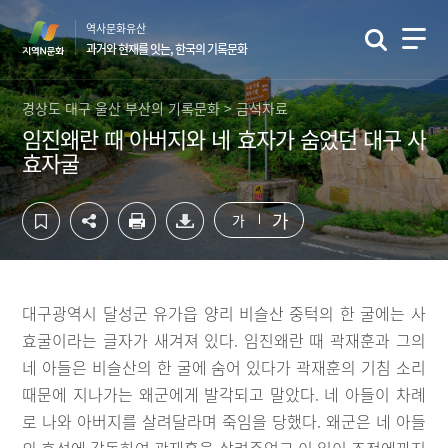
컨
하
역사문화유산
텐
단
과거와 현재를 잇는, 한국의 기록문화
츠
영
영
역
역
바
경상도 대구 울산 부산의 기록문화 > 금석자료
바
로
임진왜란 때 아버지와 네 효자가 숨었던 대구 사
로
가
효자굴
가
기
기
가
가
대구광역시 달성군 유가읍 양리 비슬산 중턱의 한 굴에는 사
효굴이라는 글자가 새겨져 있다. 임진왜란 때 곽재훈과 그의
네 아들은 비슬산의 한 굴에 숨어 있다가 곽재훈의 기침 소리
때문에 지나가는 왜군에게 발각되고 말았다. 네 아들이 차례
로 나와 아버지를 살려달라며 죽임을 당했다. 왜군은 네 아들