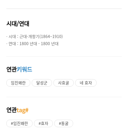
시대/연대
· 시대 :
근대-개항기(1864~1910)
· 연대 :
1800 년대 - 1800 년대
연관
키워드
임진왜란
달성군
사효굴
네 효자
연관
tag#
#임진왜란
#효자
#동굴