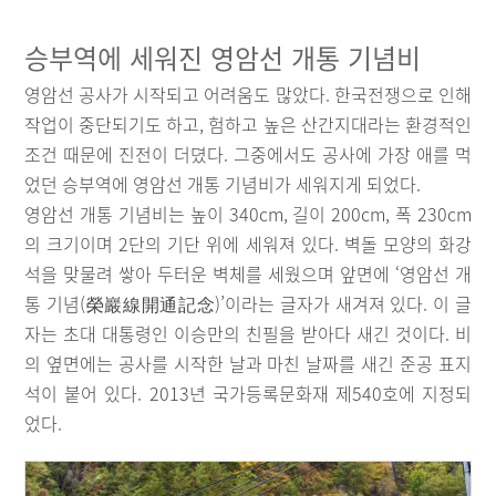
승부역에 세워진 영암선 개통 기념비
영암선 공사가 시작되고 어려움도 많았다. 한국전쟁으로 인해
작업이 중단되기도 하고, 험하고 높은 산간지대라는 환경적인
조건 때문에 진전이 더뎠다. 그중에서도 공사에 가장 애를 먹
었던 승부역에 영암선 개통 기념비가 세워지게 되었다.
영암선 개통 기념비는 높이 340cm, 길이 200cm, 폭 230cm
의 크기이며 2단의 기단 위에 세워져 있다. 벽돌 모양의 화강
석을 맞물려 쌓아 두터운 벽체를 세웠으며 앞면에 ‘영암선 개
통 기념(榮巖線開通記念)’이라는 글자가 새겨져 있다. 이 글
자는 초대 대통령인 이승만의 친필을 받아다 새긴 것이다. 비
의 옆면에는 공사를 시작한 날과 마친 날짜를 새긴 준공 표지
석이 붙어 있다. 2013년 국가등록문화재 제540호에 지정되
었다.