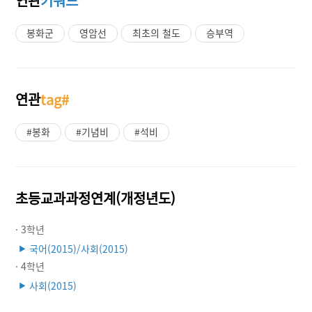
연관
키워드
봉화군
영암선
최초의 철도
승부역
연관
tag#
#봉화
#기념비
#석비
초등교과과정연계(개정년도)
· 3학년
국어(2015)/사회(2015)
▶
· 4학년
사회(2015)
▶