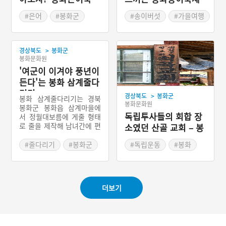
제'
#은어
#봉화군
#송이버섯
#가을여행
#여름축제
#여름여행
#봉화군
#가을축제
#경상도축제
#경상도축제
>
경상북도
봉화군
봉화문화원
'여군이 이겨야 풍년이
든다'는 봉화 삼계줄다
리기
>
경상북도
봉화군
봉화 삼계줄다리기는 경북
봉화문화원
봉화군 봉화읍 삼계마을에
독립투사들의 회합 장
서 정월대보름에 게줄 형태
로 줄을 제작해 남녀간에 편
소였던 산골 교회 – 봉
을 나누어 당기는 집단적 대
화 척곡교회
동놀이이다. 한 해의 풍요를
#줄다리기
#봉화군
#독립운동
#봉화
기원하는 지역민의 기원을
#경상북도민속놀이
#교회
#근대종교시설
담고 있으며, 현재는 가을철
#경상북도근대역사
축제에 재현되고 있다.
#봉화가볼만한곳
더보기