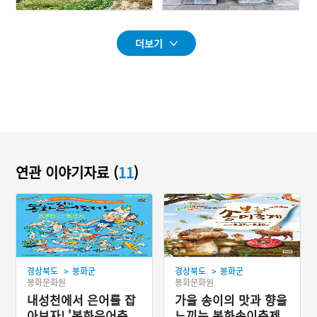
더보기
연관 이야기자료 (
11
)
>
>
경상북도
봉화군
경상북도
봉화군
봉화문화원
봉화문화원
내성천에서 은어를 잡
가을 송이의 맛과 향을
아보자! '봉화은어축
느끼는 봉화송이축제