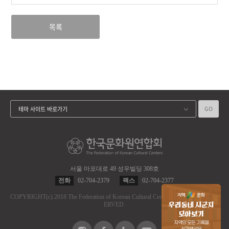
목록
GO
테마 사이트 바로가기
서울 마포대로 49 성우빌딩 308호
전화
02-704-2379
팩스
02-704-2377
COPYRIGHT
(c)
2018 The Federation of Korean Cultural Centers.
ALL RIGHT RES
ERVED.