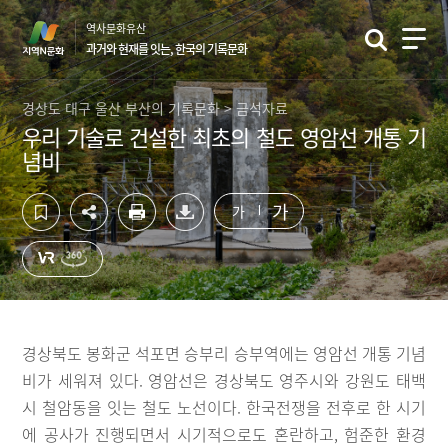
컨
하
역사문화유산
텐
단
과거와 현재를 잇는, 한국의 기록문화
츠
영
영
역
역
바
경상도 대구 울산 부산의 기록문화 > 금석자료
바
로
우리 기술로 건설한 최초의 철도 영암선 개통 기
로
가
념비
가
기
기
가
가
경상북도 봉화군 석포면 승부리 승부역에는 영암선 개통 기념
비가 세워져 있다. 영암선은 경상북도 영주시와 강원도 태백
시 철암동을 잇는 철도 노선이다. 한국전쟁을 전후로 한 시기
에 공사가 진행되면서 시기적으로도 혼란하고, 험준한 환경