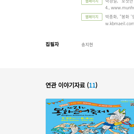
박경일, “호젓한 
웹페이지
4., www.munh
박종화, “봉화 ‘영
웹페이지
w.kbmaeil.co
집필자
송지현
연관 이야기자료 (
11
)