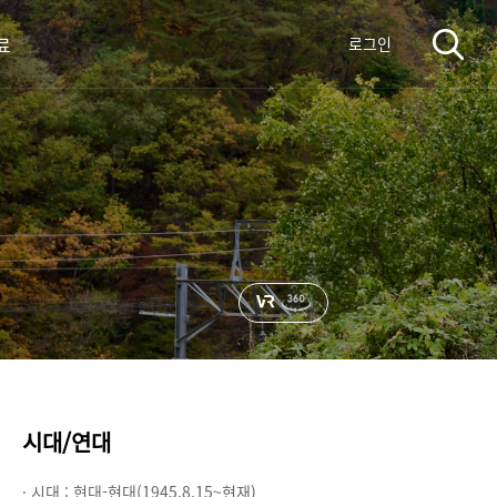
료
로그인
시대/연대
· 시대 :
현대-현대(1945.8.15~현재)