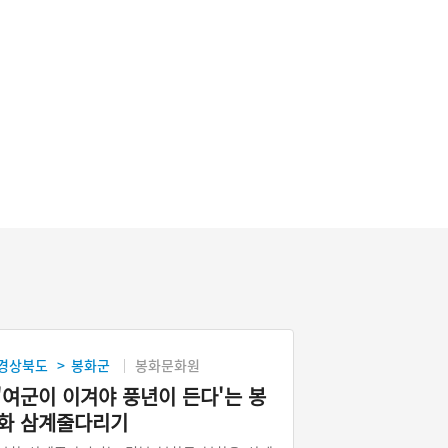
경상북도
봉화군
봉화문화원
>
'여군이 이겨야 풍년이 든다'는 봉
화 삼계줄다리기