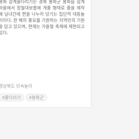
봉화 삼계줄다리기는 경북 봉화군 봉화읍 삼계
마을에서 정월대보름에 게줄 형태로 줄을 제작
해 남녀간에 편을 나누어 당기는 집단적 대동놀
이이다. 한 해의 풍요를 기원하는 지역민의 기원
을 담고 있으며, 현재는 가을철 축제에 재현되고
있다.
경상북도 민속놀이
#줄다리기
#봉화군
#경상북도민속놀이