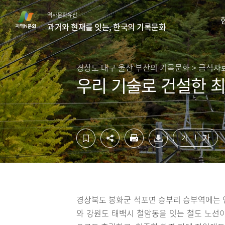
컨
하
역사문화유산
텐
단
과거와 현재를 잇는, 한국의 기록문화
츠
영
영
역
역
바
바
로
경상도 대구 울산 부산의 기록문화 > 금석자
로
가
우리 기술로 건설한 
가
기
기
가
가
경상북도 봉화군 석포면 승부리 승부역에는 
와 강원도 태백시 철암동을 잇는 철도 노선