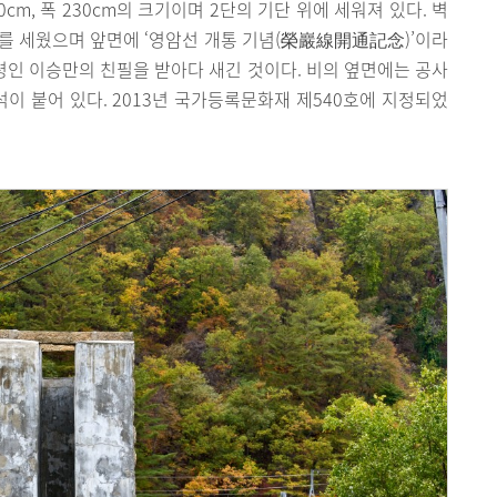
0cm, 폭 230cm의 크기이며 2단의 기단 위에 세워져 있다. 벽
를 세웠으며 앞면에 ‘영암선 개통 기념(榮巖線開通記念)’이라
통령인 이승만의 친필을 받아다 새긴 것이다. 비의 옆면에는 공사
석이 붙어 있다. 2013년 국가등록문화재 제540호에 지정되었