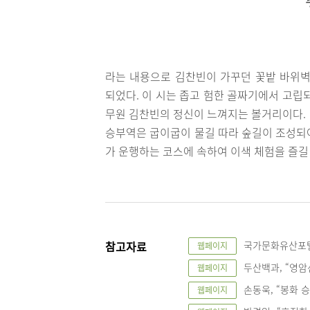
라는 내용으로 김찬빈이 가꾸던 꽃밭 바위벽
되었다. 이 시는 좁고 험한 골짜기에서 고립
무원 김찬빈의 정신이 느껴지는 볼거리이다.
승부역은 굽이굽이 물길 따라 숲길이 조성되
가 운행하는 코스에 속하여 이색 체험을 즐길
참고자료
국가문화유산포털, 
웹페이지
두산백과, “영암선 
웹페이지
손동욱, “봉화 승부역
웹페이지