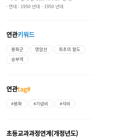
· 연대 :
1950 년대 - 1950 년대
연관
키워드
봉화군
영암선
최초의 철도
승부역
연관
tag#
#봉화
#기념비
#석비
초등교과과정연계(개정년도)