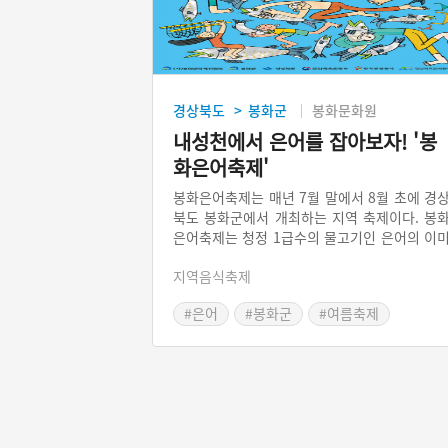
경상북도
봉화군
봉화문화원
>
내성천에서 은어를 잡아보자! '봉
화은어축제'
봉화은어축제는 매년 7월 말에서 8월 초에 경
북도 봉화군에서 개최하는 지역 축제이다. 봉
은어축제는 청정 1급수의 물고기인 은어의 이
지를 활용하여 다양한 체험 행사 프로그램을 
지역음식축제
행한다. 은어 반두잡이와 맨손잡이, 은어구이
험은 관광객의 눈과 귀와 입맛을 사로잡는다. 
#은어
#봉화군
#여름축제
더위가 기승을 부리는 한여름에 더위를 잊으
#여름여행
#경상도축제
휴가를 보낼 수 있는 즐거운 축제이다.