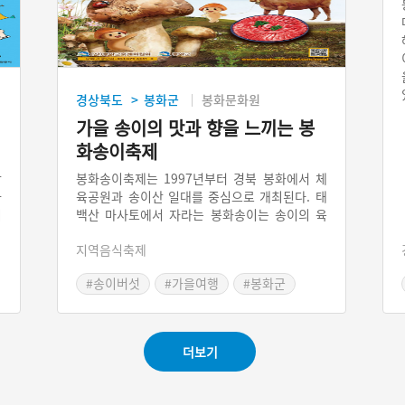
경상북도
봉화군
봉화문화원
>
가을 송이의 맛과 향을 느끼는 봉
화송이축제
상
봉화송이축제는 1997년부터 경북 봉화에서 체
화
육공원과 송이산 일대를 중심으로 개최된다. 태
미
백산 마사토에서 자라는 봉화송이는 송이의 육
진
질이 단단하고 향이 뛰어나며 수분함량이 적은
지역음식축제
체
것으로 유명하다. 덕분에 쫄깃쫄깃하며 오랜 기
무
간 저장이 가능하다. 봉화송이축제에서는 송이
#송이버섯
#가을여행
#봉화군
며
의 생태를 관찰하고, 산지에서 난 송이의 맛과
#가을축제
#경상도축제
향을 음미할 수 있다. 이 기간에는 청량문화제도
열려 두 축제가 서로의 분위기를 돋구어주곤 한
다.
더보기