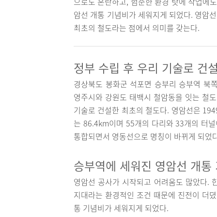
으로도 혼란하고, 험준한 환경 탓에 작업에도
암선 개통 기념비가 세워지게 되었다. 영암
최초의 철도라는 점에서 의미를 갖는다.
정부 수립 후 우리 기술로 건
경상북도 봉화군 석포면 승부리 승부역 북쪽
영주시와 강원도 태백시 철암동을 잇는 철도 
기술로 건설한 최초의 철도다. 영암선은 194
는 86.4km이며 55개의 다리와 33개의 
통합되면서 영동선으로 명칭이 바뀌게 되었다
승부역에 세워진 영암선 개통
영암선 공사가 시작되고 어려움도 많았다. 
지대라는 환경적인 조건 때문에 진전이 더뎠
통 기념비가 세워지게 되었다.