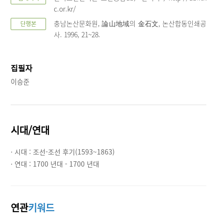
c.or.kr/
충남논산문화원, 論山地域의 金石文, 논산합동인쇄공
단행본
사. 1996, 21~28.
집필자
이승준
시대/연대
· 시대 :
조선-조선 후기(1593~1863)
· 연대 :
1700 년대 - 1700 년대
연관
키워드