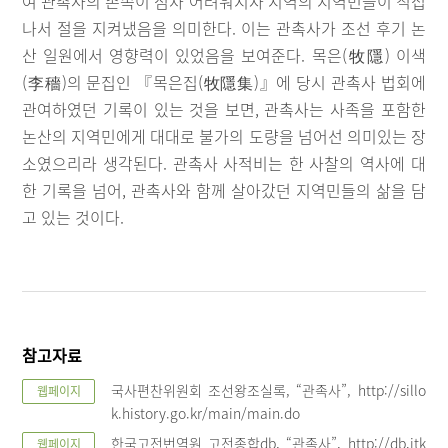
여 관촉사의 존속이 점차 어려워지자 지역의 지역민들이 직접
나서 절을 지켜냈음을 의미한다. 이는 관촉사가 조선 후기 논
산 일원에서 영향력이 있었음을 보여준다. 목은(牧隱) 이색
(李穡)의 문집인 『목은집(牧隱集)』에 당시 관촉사 법회에
관여하였던 기록이 있는 것을 보면, 관촉사는 사족을 포함한
논산의 지역민에게 대대로 불가의 도량을 넘어선 의미있는 장
소였으리라 생각된다. 관촉사 사적비는 한 사찰의 역사에 대
한 기록을 넘어, 관촉사와 함께 살아갔던 지역민들의 삶을 담
고 있는 것이다.
참고자료
국사편찬위원회 조선왕조실록, “관족사”, http://sillo
웹페이지
k.history.go.kr/main/main.do
한국고전번역원 고전종합db, “관족사”, http://db.itk
웹페이지