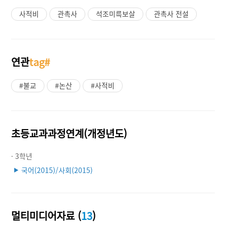
사적비
관촉사
석조미륵보살
관촉사 전설
연관
tag#
#불교
#논산
#사적비
초등교과과정연계(개정년도)
· 3학년
국어(2015)/사회(2015)
▶
멀티미디어자료 (
13
)