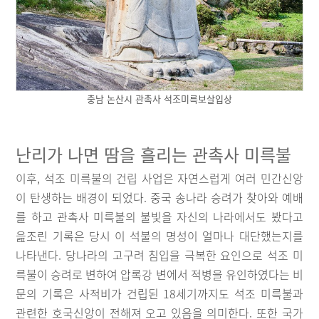
충남 논산시 관촉사 석조미륵보살입상
난리가 나면 땀을 흘리는 관촉사 미륵불
이후, 석조 미륵불의 건립 사업은 자연스럽게 여러 민간신앙
이 탄생하는 배경이 되었다. 중국 송나라 승려가 찾아와 예배
를 하고 관촉사 미륵불의 불빛을 자신의 나라에서도 봤다고
읊조린 기록은 당시 이 석불의 명성이 얼마나 대단했는지를
나타낸다. 당나라의 고구려 침입을 극복한 요인으로 석조 미
륵불이 승려로 변하여 압록강 변에서 적병을 유인하였다는 비
문의 기록은 사적비가 건립된 18세기까지도 석조 미륵불과
관련한 호국신앙이 전해져 오고 있음을 의미한다. 또한 국가