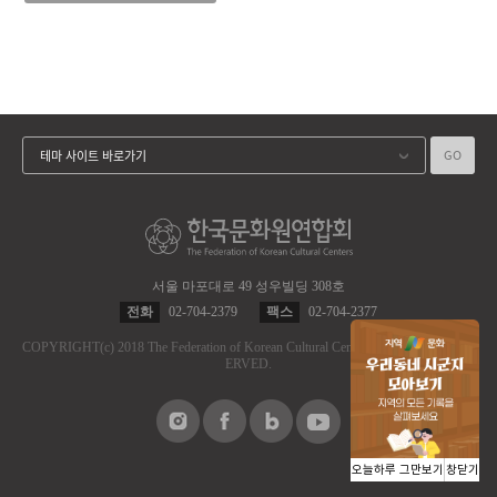
GO
테마 사이트 바로가기
서울 마포대로 49 성우빌딩 308호
전화
02-704-2379
팩스
02-704-2377
COPYRIGHT
(c)
2018 The Federation of Korean Cultural Centers.
ALL RIGHT RES
ERVED.
오늘하루 그만보기
창닫기