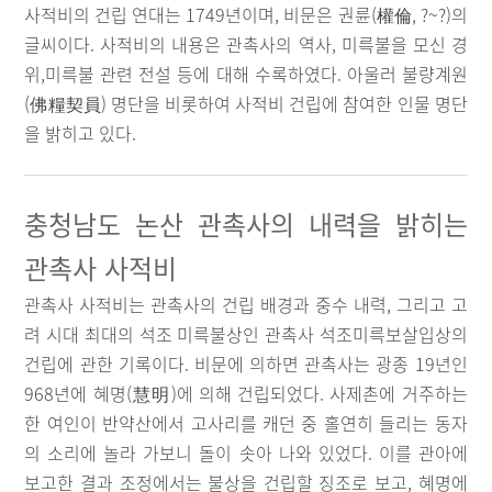
사적비의 건립 연대는 1749년이며, 비문은 권륜(權倫, ?~?)의
글씨이다. 사적비의 내용은 관촉사의 역사, 미륵불을 모신 경
위,미륵불 관련 전설 등에 대해 수록하였다. 아울러 불량계원
(佛糧契員) 명단을 비롯하여 사적비 건립에 참여한 인물 명단
을 밝히고 있다.
충청남도 논산 관촉사의 내력을 밝히는
관촉사 사적비
관촉사 사적비는 관촉사의 건립 배경과 중수 내력, 그리고 고
려 시대 최대의 석조 미륵불상인 관촉사 석조미륵보살입상의
건립에 관한 기록이다. 비문에 의하면 관촉사는 광종 19년인
968년에 혜명(慧明)에 의해 건립되었다. 사제촌에 거주하는
한 여인이 반약산에서 고사리를 캐던 중 홀연히 들리는 동자
의 소리에 놀라 가보니 돌이 솟아 나와 있었다. 이를 관아에
보고한 결과 조정에서는 불상을 건립할 징조로 보고, 혜명에