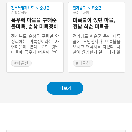
#전라도설화
>
>
전북특별자치도
순창군
전라남도
화순군
순창문화원
화순문화원
폭우에 마을을 구해준
미륵불이 있던 마을,
돌미륵, 순창 미륵정이
전남 화순 미륵골
전라북도 순창군 구림면 안
전라남도 화순군 동면 미륵
정리에는 미륵정이라는 자
골에 조담선사가 미륵불을
연마을이 있다. 오랜 옛날
모시고 연곡사를 지었다. 사
마을에 폭우가 며칠째 쏟아
찰이 융성한지 얼마 되지 않
져 하천이 범람하기에 이르
아 나라에는 가뭄이 돌고,
러 사람들은 모두 뒷산으로
미륵불이 내려다보이는 마
#마을신
#마을신
피했다. 비는 계속 오는데도
을에는 역귀가 나타나서 전
#전라북도 지명유래
#전라남도 지명유래
물은 늘지 않았고 하천도 범
염병을 퍼트리고 부녀자를
람하지 않았다. 그것은 마을
음탕하게 한다는 소문이 났
앞에 돌미륵이 물을 뽑아올
다. 이 괴담은 미륵골에까지
더보기
려준 덕분이었다. 비가 그치
전해져 마을 사람들은 미륵
자 마을 사람들은 돌미륵을
불을 뒤로 넘어뜨렸다. 그
마을로 모시고 정자를 지었
후 스님들도 떠나고 절은 폐
다. 그리고 매년 돌미륵을
사가 되었다. 이후 사람들은
위해 마을제사를 지냈다. 그
미륵부처가 있던 마을이라
래서 이 마을을 미륵정이라
하여 미륵골이라 불렀다.
불렀다.