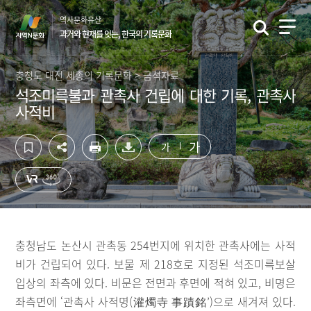
컨
하
역사문화유산
텐
단
과거와 현재를 잇는, 한국의 기록문화
츠
영
영
역
역
바
충청도 대전 세종의 기록문화 > 금석자료
바
로
석조미륵불과 관촉사 건립에 대한 기록, 관촉사
로
가
사적비
가
기
기
가
가
충청남도 논산시 관촉동 254번지에 위치한 관촉사에는 사적
비가 건립되어 있다. 보물 제 218호로 지정된 석조미륵보살
입상의 좌측에 있다. 비문은 전면과 후면에 적혀 있고, 비명은
좌측면에 ‘관촉사 사적명(灌燭寺 事蹟銘’)으로 새겨져 있다.