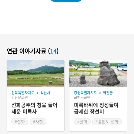
연관 이야기자료 (
14
)
>
>
전북특별자치도
익산시
강원특별자치도
화천군
익산문화원
화천문화원
선화공주의 청을 들어
미륵바위에 정성들여
세운 미륵사
급제한 장선비
#설화
#사찰
#설화
#강원도 설화
#사찰설화