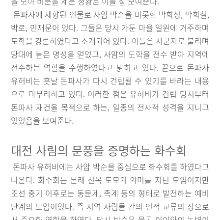
을 모아 비문을 세운 정황은 이를 잘 보여준다.
돈파사에 제향된 인물로 사암 박순을 비롯한 박희성, 박희철,
박로, 민재문이 있다. 그들은 당시 가둔 마을 일원에 거주하며
도학을 강론하였다고 소개되어 있다. 이들은 사군자로 불리며
당대에 높은 명성을 얻었고, 사암의 도학을 전수 받아 지역에
전수하는 역할을 수행하였다고 밝히고 있다. 끝으로 돈파사
유허비는 훗날 돈파사가 다시 건립될 수 있기를 바라는 내용
으로 마무리하고 있다. 이러한 점은 유허비가 건립 당시부터
돈파사 재건을 목적으로 하는, 일종의 전사적 성격을 지니고
있었음을 보여준다.
대전 사림의 문풍을 증명하는 화수회
돈파사 유허비에는 사암 박순을 중심으로 화수회를 하였다고
나온다. 화수회는 본래 친목 도모의 의미를 지닌 모임이지만
조선 중기 이후로는 동문계, 족계 등의 형태로 발전하는 예비
단계의 모임이었다. 즉 지역 사림들 간의 인적 교류의 장으로
서 중요한 역할을 하였다. 당시 박순은 율곡 이이와의 논변이