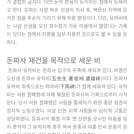
가 결합한 글자다. 다만 둔의 본음이 돈이라는 점에서 돈파라
고 한다. 돈파는 사암 박순 선생이 치사 후, 백운산 지역에 은
거한 점을 후손이 기리기 위해 부른 명칭이다. 다만, 유허비에
는 사암 선생을 모신 화수회가 가둔 마을에서 열렸다는 기록
이 있다는 점에서 지명을 일부 차용한 것으로도 볼 수 있을 듯
하다.
돈파사 재건을 목적으로 세운 비
돈파사 유허비는 돈파사 입구의 우측에 세워져 있다. 비명은
오선생 돈파사 유허비(五先生 遯坡祠 遺墟碑)이다. 돈파사
유허비 좌측으로는 하마비(下馬碑)가 함께 세워져 있다. 유허
비는 서원 철폐령에 의해 훼철된 돈파사의 기록으로부터 시작
된다. 당시 서원 철폐령은 사림을 통제하기 위한 중앙 정권의
정치적 노림수였다. 이로 인한 지역 사림들의 심리적 고통은
상당하였다. 돈파사의 훼철 이후 옛 선현을 모시던 마음을 잊
지 못하여 그 유허지에 충주 박씨 문중과 여흥 민씨 문중이 돈