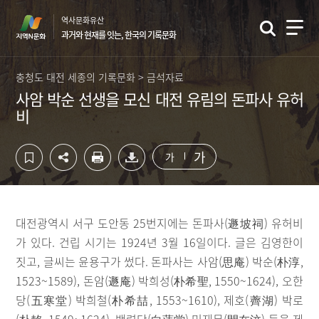
컨
하
역사문화유산
텐
단
과거와 현재를 잇는, 한국의 기록문화
츠
영
영
역
역
바
충청도 대전 세종의 기록문화 > 금석자료
바
로
사암 박순 선생을 모신 대전 유림의 돈파사 유허
로
가
비
가
기
기
가
가
대전광역시 서구 도안동 25번지에는 돈파사(遯坡祠) 유허비
가 있다. 건립 시기는 1924년 3월 16일이다. 글은 김영한이
짓고, 글씨는 윤용구가 썼다. 돈파사는 사암(思庵) 박순(朴淳,
1523~1589), 돈암(遯庵) 박희성(朴希聖, 1550~1624), 오한
당(五寒堂) 박희철(朴希喆, 1553~1610), 제호(薺湖) 박로