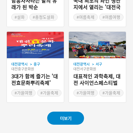
함흥차사라는 말의 유
국내 최초의 와인 생산
래가 된 박순
지에서 열리는 '대전국
제와인페어'
#설화
#충청도설화
#여름축제
#여름여행
>
>
대전광역시
중구
대전광역시
서구
대전중구문화원
대전서구문화원
3대가 함께 즐기는 '대
대표적인 과학축제, 대
전효문화뿌리축제'
전 사이언스페스티벌
#가을여행
#가을축제
#가을여행
#가을축제
더보기