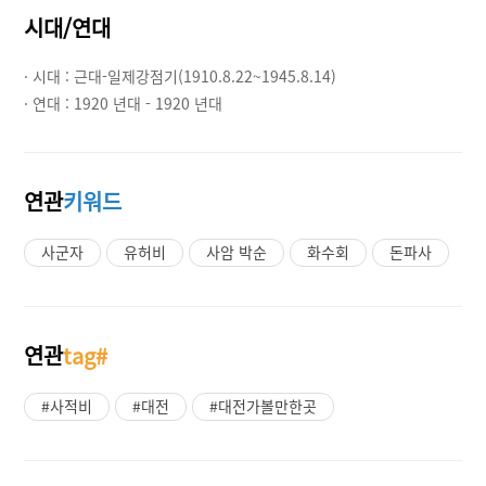
시대/연대
· 시대 :
근대-일제강점기(1910.8.22~1945.8.14)
· 연대 :
1920 년대 - 1920 년대
연관
키워드
사군자
유허비
사암 박순
화수회
돈파사
연관
tag#
#사적비
#대전
#대전가볼만한곳