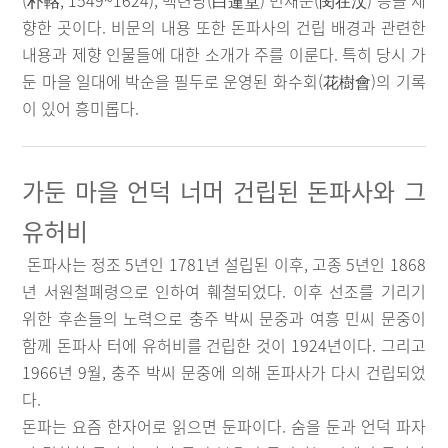
(朴輅, 1549~1624), 백련당(白蓮堂) 민재문(閔在汶) 등을 제
향한 곳이다. 비문의 내용 또한 돈파사의 건립 배경과 관련한
내용과 제향 인물들에 대한 소개가 주를 이룬다. 특히 당시 가
둔 마을 일대에 박순을 필두로 운영된 화수회(花樹會)의 기록
이 있어 흥미롭다.
가둔 마을 언덕 너머 건립된 돈파사와 그
유허비
돈파사는 정조 5년인 1781년 설립된 이후, 고종 5년인 1868
년 서원철폐령으로 인하여 훼철되었다. 이후 선조를 기리기
위한 후손들의 노력으로 충주 박씨 문중과 여흥 민씨 문중이
함께 돈파사 터에 유허비를 건립한 것이 1924년이다. 그리고
1966년 9월, 충주 박씨 문중에 의해 돈파사가 다시 건립되었
다.
돈파는 요즘 한자어로 읽으면 둔파이다. 숨을 둔과 언덕 파자