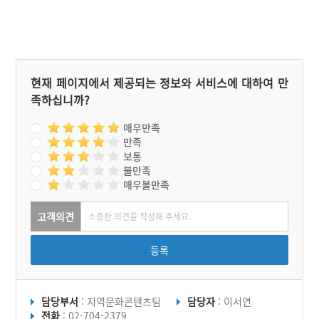
바위가 솟아올랐다. 갓바귀
가 있는 골은 총각의 이름을
따 홍성골, 쪽돌바귀아 있는
골은 색시의 이름을 따 풍미
골이라고 부르기 시작했다.
현재 페이지에서 제공되는 정보와 서비스에 대하여 만
족하십니까?
매우만족
만족
보통
불만족
매우불만족
고객의견
등록
담당부서
: 지역문화콘텐츠팀
담당자
: 이서연
전화
: 02-704-2379