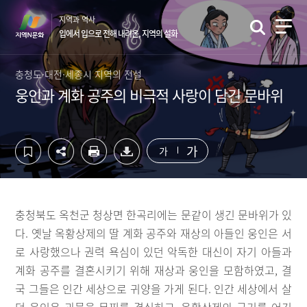
컨
하
지역과 역사
텐
단
입에서 입으로 전해 내려온, 지역의 설화
츠
영
영
역
역
바
충청도·대전·세종시 지역의 전설
바
로
웅인과 계화 공주의 비극적 사랑이 담긴 문바위
로
가
가
기
기
가
가
충청북도 옥천군 청상면 한곡리에는 문같이 생긴 문바위가 있
다. 옛날 옥황상제의 딸 계화 공주와 재상의 아들인 웅인은 서
로 사랑했으나 권력 욕심이 있던 악독한 대신이 자기 아들과
계화 공주를 결혼시키기 위해 재상과 웅인을 모함하였고, 결
국 그들은 인간 세상으로 귀양을 가게 된다. 인간 세상에서 살