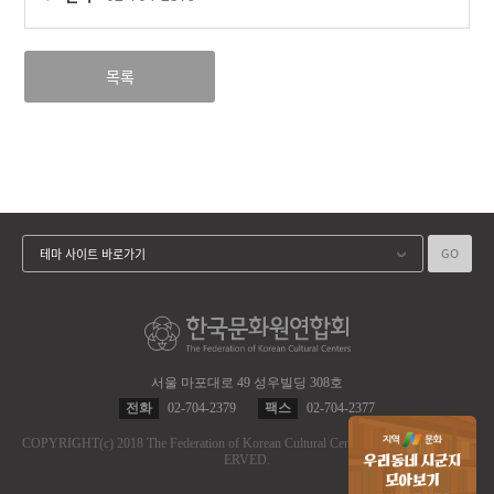
목록
GO
테마 사이트 바로가기
서울 마포대로 49 성우빌딩 308호
전화
02-704-2379
팩스
02-704-2377
COPYRIGHT
(c)
2018 The Federation of Korean Cultural Centers.
ALL RIGHT RES
ERVED.