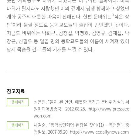
바위가 될지라도 사랑했던 이의 곁에서 평생 함께하고 싶었던
계화 공주의 애틋한 마음이 전해진다. 한편 문바위는 ‘작은 장
안’이라 불릴 정도로 동학교도들의 출입이 빈번했던 곳이다.
지금도 바위에는 박희근, 김정섭, 박맹호, 김영규, 김재섭, 박
창근, 신필우 등 일곱 명의 동학교도들의 이름이 새겨져 있어
당시 목숨을 건 그들의 기개를 느낄 수 있다.
참고자료
심은진, “돌이 된 연인, 애틋한 옥천군 문바위전설”, 서
웹페이지
원미디어방송국, 2012.08.28, http://www.pressseo
won.com
채길순, “동학농민혁명 현장을 찾아(11) - 옥천편”, 충
웹페이지
청일보, 2007.05.20, https://www.ccdailynews.com