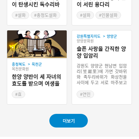
이 탄생시킨 독수리바
이 서린 용다리
위
#설화
#충청도설화
#설화
#인물설화
#경상남도 설화
>
강원특별자치도
양양군
양양문화원
슬픈 사랑을 간직한 양
양 입암리
>
충청북도
옥천군
강원도 양양군 현남면 입암
옥천문화원
리(笠巖里)에 가면 갓바위
한양 양반이 세 자녀의
와 족두리바위가 화상천을
사이에 두고 서로 마주보고
효도를 받으며 여생을
있다. 옛날 화상천을 사이에
보낸 옥천군 삼형제골
두고 홍성호라는 신랑과 풍
#효
#연인
미라는 색시가 사랑을 하다
#충청북도 지명유래
#강원도 지명유래
결혼을 했다. 혼인날, 가마
타고 신부에게 가던 신랑은
물에 빠져 죽었고, 이 소식
더보기
을 들은 신부는 신랑이 빠진
강에 뛰어들어 같이 죽었다.
두 사람을 영혼 결혼시켜주
자 강가에 갓바위와 쪽두리