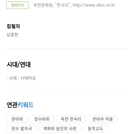
옥천문화원, "한곡리", http://www.okcc.or.kr
웹페이지
집필자
남종현
시대/연대
· 시대 :
시대미상
연관
키워드
문바위
장수바위
옥천 한곡리
문바우 마을
장수 발자국
계화와 웅인의 사랑
동학교도