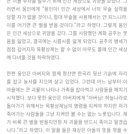
는 이들 부자를 벌주기 위해 인간 세상으로 귀양을 보냈다. 그
러면서 웅인에게 “웅인아! 인간 세상에서 너의 무술 실력을
당할 자가 없을 것이니, 절대 무술을 사용해서는 안 되느니라.
이를 어기면 큰 벌을 받을 것이다.”라고 하였다. 그렇게 웅인
은 인간 세상으로 귀양을 갔다. 그를 사랑했던 계화 공주는 웃
음을 잃었고, 결국에는 시름시름 앓게 되었다. 공주의 병세가
점점 깊어지자 옥황상제는 할 수 없이 아무도 몰래 인간 세상
에 다녀올 것을 허락하였다.
한편 웅인은 아버지와 함께 청산면 한곡리 뒷산 기슭에 자리
를 잡고 농사를 지으며 살고 있었다. 그런데 어느 날부터 이
마을에는 큰 괴물이 나타나 가축을 잡아먹고 사람들을 해치기
시작했다. 보다 못한 웅인은 아버지에게 “아버님! 하늘나라로
돌아가기 위해서는 옥황상제님의 명령을 지켜야 하지만 저기
죽어가는 사람들을 그냥 지켜만 볼 수는 없는 노릇입니다. 제
가 비록 큰 벌을 받을지언정 저 괴물을 반드시 죽이고 말겠습
니다.”라고 하였다. 이 말을 들은 재상은 아들의 뜻을 꺾을 수