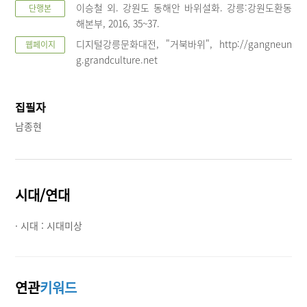
이승철 외. 강원도 동해안 바위설화. 강릉:강원도환동
단행본
해본부, 2016, 35~37.
디지털강릉문화대전, "거북바위", http://gangneun
웹페이지
g.grandculture.net
집필자
남종현
시대/연대
· 시대 :
시대미상
연관
키워드