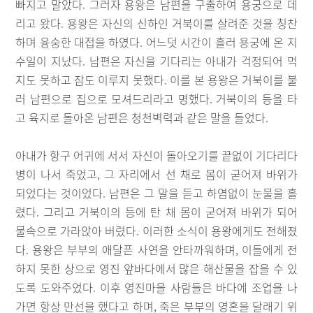
빠지고 말았다. 그러자 용왕은 남편을 구출하여 용궁으로 데
리고 왔다. 용왕은 자신의 신하인 거북이를 살려준 것을 칭찬
하며 융숭한 대접을 하였다. 어느덧 시간이 흘러 용궁에 온 지
수일이 지났다. 남편은 자신을 기다리는 아내가 걱정되어 먹
지도 못하고 잠도 이루지 못했다. 이를 본 용왕은 거북이를 불
러 남편으로 집으로 모셔드리라고 명했다. 거북이의 등을 타
고 육지로 돌아온 남편은 청천벽력과 같은 말을 들었다.
아내가 항구 어귀에 서서 자신이 돌아오기를 끝없이 기다리다
병이 나서 죽었고, 그 자리에서 선 채로 몸이 굳어져 바위가
되었다는 것이었다. 남편은 그 말을 듣고 하염없이 눈물을 흘
렸다. 그리고 거북이의 등에 탄 채 몸이 굳어져 바위가 되어
물속으로 가라앉아 버렸다. 이러한 소식이 용왕에게도 전해졌
다. 용왕은 부부의 애달픈 사연을 안타까워하며, 이들에게 전
하지 못한 상으로 영진 앞바다에서 많은 해산물을 잡을 수 있
도록 도와주었다. 이후 영진마을 사람들은 바다에 조업을 나
가면 항상 만선을 했다고 하며, 죽은 부부의 영혼을 달래기 위