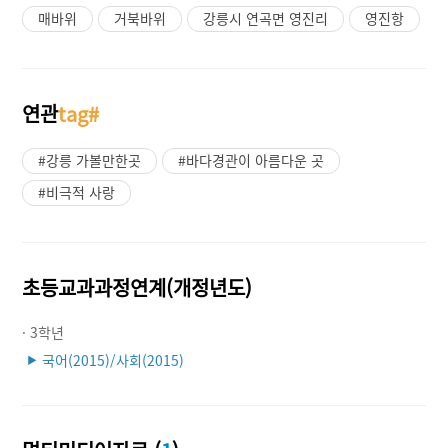
매바위
거북바위
강릉시 연곡면 영진리
영진항
연관
tag#
#강릉 가볼만한곳
#바다경관이 아름다운 곳
#비극적 사랑
초등교과과정연계(개정년도)
· 3학년
국어(2015)/사회(2015)
▶