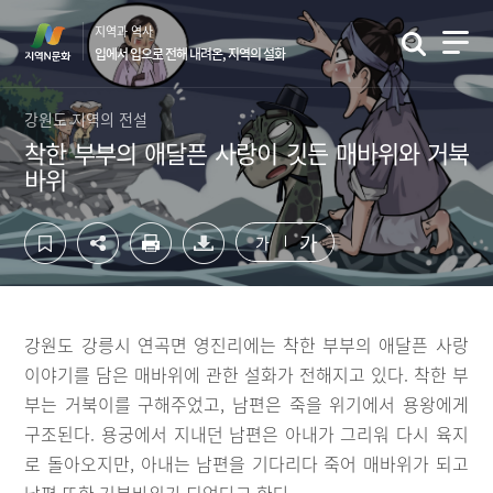
컨
하
지역과 역사
텐
단
입에서 입으로 전해 내려온, 지역의 설화
츠
영
영
역
역
바
강원도 지역의 전설
바
로
착한 부부의 애달픈 사랑이 깃든 매바위와 거북
로
가
바위
가
기
기
가
가
강원도 강릉시 연곡면 영진리에는 착한 부부의 애달픈 사랑
이야기를 담은 매바위에 관한 설화가 전해지고 있다. 착한 부
부는 거북이를 구해주었고, 남편은 죽을 위기에서 용왕에게
구조된다. 용궁에서 지내던 남편은 아내가 그리워 다시 육지
로 돌아오지만, 아내는 남편을 기다리다 죽어 매바위가 되고