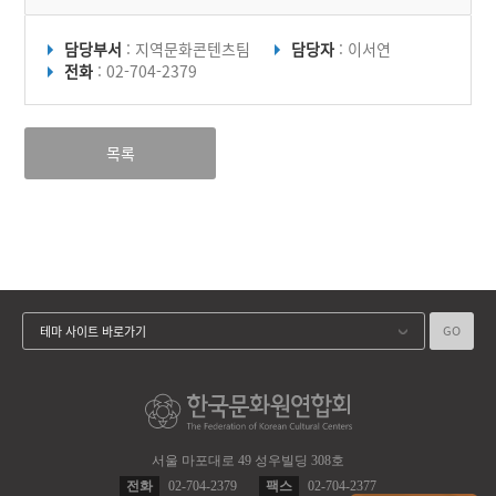
담당부서
: 지역문화콘텐츠팀
담당자
: 이서연
전화
: 02-704-2379
목록
GO
테마 사이트 바로가기
서울 마포대로 49 성우빌딩 308호
전화
02-704-2379
팩스
02-704-2377