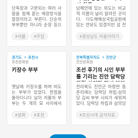
시 외도
단독장과 구분되는 여러 사
남해안에 있는 외도는 비교
람을 함께 묻는 매장방식을
적 이름이 널리 알려진 곳이
합장이라고 부른다. 단순히
다. 다도해해상국립공원에
부부뿐만 아니라 순장 등으
있는 연유도 있겠지만 섬 전
로 인해 여러 사람이 묻히는
체가 정원으로 꾸며져 있기
경우도 있어 ‘여울무덤’이라
때문이다. 오래전에 이곳에
#석물
#무덤
#경상남도 마을이야기
고도 불렀다. 매장되는 사람
바다낚시를 하러왔던 부부
#여울무덤
#봉분
#거제 가볼만한곳
이 여러 사람이기 때문에 위
가 섬을 사들여 한평생 꾸며
#드라마 촬영지
치와 봉분의 형태, 석물 등
놓은 정원은 이색적인 풍광
>
>
많은 것들을 고려해야 했다.
경기도
포천시
전북특별자치도
진안군
을 자랑한다. 부부가 사비를
포천문화원
진안문화원
따라서 풍수지리를 비롯해
털어 어렵게 외도를 정원으
다양한 이유로 원칙이 엄격
키장수 부부
로 탈바꿈시켜놓은 덕분에
조선 후기의 시인 부부
하게 지켜지지 않은 것이 특
많은 사람은 이곳에 들러 좋
를 기리는 진안 담락당
징이다.
은 추억을 만들고 있다.
하립·삼의당 김씨 부부
옛날에 키장수를 하며 떠도
전라북도 진안군 마령면 동
시비
는 부부가 있었다. 한참을
촌리에는 담락당 하립·삼의
돌아다니다 날이 저물자 부
당 김씨 부부 시비가 세워져
부는 두 개의 묘 사이에서
있다. 담락당 하립과 삼의당
잠을 청했다. 부부는 할아버
김씨는 1769년 10월 13일
지와 할머니의 목소리를 듣
전라북도 남원에서 태어났
#설화
#포천
#조선시대 금석자료
고 깨었는데, 노부부가 자신
다. 둘은 열여덟 살이 되던
#경기도 설화
#인물 기념비
들의 제삿날 아들 집에 갔는
해 혼인하였고 하립은 과거
#전라북도 금석자료
데 메 그릇에는 뱀이 뭉개져
공부에 열중하였으나 결국
있고 국에는 벌레가 빠져 있
낙방하여 고향에 내려와 살