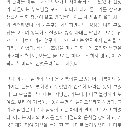
의 촌락을 이루고 서로 도와가며 사이좋게 살고 있었다. 선창
가 마을에는 부모님을 모시고 바다에 나가 물고기를 잡으며
생활하는 한 청년이 살고 있었는데, 어느 해 새말 마을의 처녀
와 결혼하였다. 이들 부부는 가난하였지만, 정성을 다해 부모
님을 모시며 행복하게 살았다. 항상 아내는 남편이 고기를 잡
으러 바다로 나가면 항구가 내려다보이는 언덕에서 남편을 기
다리곤 하였다. 하루는 조업을 마치고 항구에 도착한 남편은
아내에게 “여보, 오늘은 물고기는 하나도 잡히지 않고, 이 거
북이 한 마리만 잡혔구려.”라고 하였다.
그때 아내가 남편이 잡아 온 거북이를 보았는데, 거북이의 눈
가에는 눈물이 맺혀있고 무엇인가 간절히 바라는 듯이 보였
다. 그 모습을 본 아내는 “서방님, 거북이가 너무 불쌍하게 보
여요. 우리 이 거북이를 놓아주면 안 될까요?”라고 하였다. 그
러자 남편은 너무나 심성이 고운 아내의 말에 그러자고 하였
다. 아내는 자신의 반지를 팔아 막걸리와 음식을 장만하고, 거
북이에게 먹여 기운을 돋게 한 후 바다로 돌려보냈다. 바다로