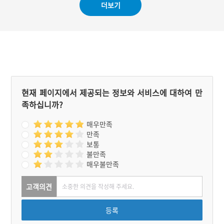
더보기
었다는 것이었다. 노부부는
다가 1801년 전라북도 진안
너무 괘씸해서 손주를 화로
군으로 이주하여 평생을 살
에 엎어뜨리고 왔다고 했다.
았다. 부부는 시 짓기에 재
동이 트고 부부는 한 여자에
능이 있어 각각 200수가 넘
게 밥적선을 바라는데 여자
는 많은 시를 남겼다. 1983
가 화를 내며 사정을 얘기했
년 ‘담락당·삼의당 기념 사
다. 그 사정을 듣고 키장수
업회’에서 부부의 시를 기리
부부는 그 여자의 집으로 가
기 위해 시비를 세웠다.
아들을 치료해주고 그 집에
서 행복하게 살았다.
현재 페이지에서 제공되는 정보와 서비스에 대하여 만
족하십니까?
매우만족
만족
보통
불만족
매우불만족
고객의견
등록