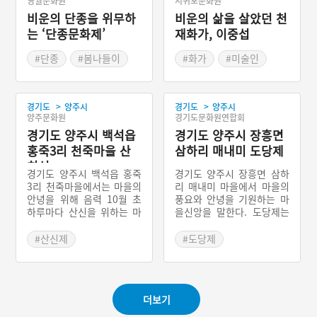
영월문화원
서귀포문화원
비운의 단종을 위무하
비운의 삶을 살았던 천
는 ‘단종문화제’
재화가, 이중섭
#단종
#봄나들이
#화가
#미술인
#봄축제
#제주도의 문화예술인
>
>
경기도
양주시
경기도
양주시
양주문화원
경기도문화원연합회
경기도 양주시 백석읍
경기도 양주시 장흥면
홍죽3리 천죽마을 산
삼하리 매내미 도당제
치성
경기도 양주시 백석읍 홍죽
경기도 양주시 장흥면 삼하
3리 천죽마을에서는 마을의
리 매내미 마을에서 마을의
안녕을 위해 음력 10월 초
풍요와 안녕을 기원하는 마
하루마다 산신을 위하는 마
을신앙을 말한다. 도당제는
을 제사를 지내는데, 이것을
매년 음력 9월 9일 밤 10시
산치성 혹은 산제사라고 부
쯤에 자라봉에 있는 마을의
#산신제
#도당제
른다. 산치성을 지내기 위해
신성하다고 믿는 참나무 앞
#경기도 마을신앙
#경기도 마을이야기
음력 9월 그믐에 제의를 총
에서 이루어진다.
#양주 마을신앙
괄할 상하주와 하주를 부부
로 뽑는다. 제물은 일반적인
더보기
마을제의와 같으며 제의 당
일에 상하주 집에서 준비한