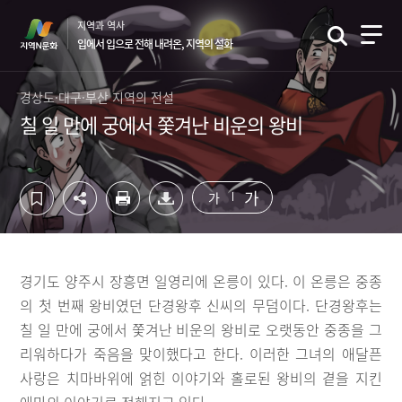
컨
하
지역과 역사
텐
단
입에서 입으로 전해 내려온, 지역의 설화
츠
영
영
역
역
바
경상도·대구·부산 지역의 전설
바
로
칠 일 만에 궁에서 쫓겨난 비운의 왕비
로
가
가
기
기
가
가
경기도 양주시 장흥면 일영리에 온릉이 있다. 이 온릉은 중종
의 첫 번째 왕비였던 단경왕후 신씨의 무덤이다. 단경왕후는
칠 일 만에 궁에서 쫓겨난 비운의 왕비로 오랫동안 중종을 그
리워하다가 죽음을 맞이했다고 한다. 이러한 그녀의 애달픈
사랑은 치마바위에 얽힌 이야기와 홀로된 왕비의 곁을 지킨