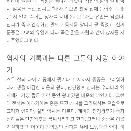
워하며 쓸쓸하게 세상을 떠나게 되었다. 자신의 삶이 얼마 남
지 않음을 느낀 신씨는 “내가 죽으면 친정 산에 묻어주고, 훗
날 저 말이 죽거든 장사를 지내주시오.”라는 유언을 남겼다.
신씨가 죽자 건강하던 말도 시름시름 앓더니 곧 죽었고, 신씨
문종은 그녀의 유언에 따라 죽은 말을 사람과 같이 장사를 지
내주었다고 한다.
역사의 기록과는 다른 그들의 사랑 이야
기
스무 살의 나이로 궁에서 쫓겨나 71세까지 중종을 그리워하
다가 생을 마감한 비운의 왕비, 단경왕후 신씨는 우리나라 역
사에게 가장 짧은 기간 동안 왕비였던 비운의 여인이다. 그런
데 전하는 이야기에는 중종 또한 신씨를 그리워하는 모습으로
그려져 있지만, 실제 역사는 다르다. 계비인 장경왕후가 죽자
신하들은 단경왕후를 복위시키자고 한다. 그러나 중종은 이를
거절하였고, 더욱이 건의했던 신하를 유배 보냈다고 한다. 이