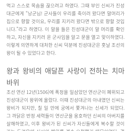
먹고 스스로 목숨을 끊으려고 하였다. 그때 부인 신씨가 진성
대군에게 “낭군님! 군사들이 우리를 죽이러 왔다면 말머리가
집으로 향할 것이요, 우리를 지키러 왔다면 밖으로 향할 것입
니다.”라고 하였다. 이 말을 들은 진성대군이 말 머리를 확인
하고, 자신을 지키러 온 군사임을 알고 문을 열고 맞이하였다.
이렇게 의연하게 대처한 신씨 덕분에 진성대군은 훗날 조선의
왕이 될 수 있었다고 한다.
왕과 왕비의 애달픈 사랑이 전하는 치마
바위
조선 연산 12년(1506)에 폭정을 일삼았던 연산군이 폐위되고
진성대군이 왕위에 올랐다. 이때 진성대군의 아내였던 신씨는
왕비가 되지만, 칠 일 만에 궁에서 쫓겨나는 신세가 되었다.
그 까닭은 반정 세력들이 연산군을 옹호하던 신씨의 아버지를
살해하였고, 이후 왕비가 된 신씨가 자신들에게 복수할 것이