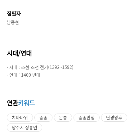
집필자
남종현
시대/연대
· 시대 :
조선-조선 전기(1392~1592)
· 연대 :
1400 년대
연관
키워드
치마바위
중종
온릉
중종반정
단경왕후
양주시 장흥면