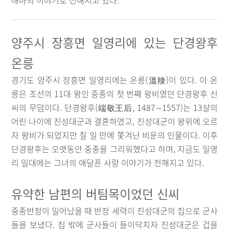
애마의 이야기로 전해지고 있다.
양주시 장흥면 일영리에 있는 단경왕후
온릉
경기도 양주시 장흥면 일영리에는 온릉(溫陵)이 있다. 이 온
릉은 조선의 11대 왕인 중종의 첫 번째 왕비였던 단경왕후 신
씨의 무덤이다. 단경왕후(端敬王后, 1487∼1557)는 13살의
어린 나이에 진성대군과 결혼하였고, 진성대군이 왕위에 오르
자 왕비가 되었지만 칠 일 만에 쫓겨난 비운의 인물이다. 이후
단경왕후는 오랫동안 중종을 그리워했다고 하며, 지금도 일영
리 일대에는 그녀의 애달픈 사랑 이야기가 전해지고 있다.
유약한 남편의 버팀목이었던 신씨
중종반정이 일어났을 때 반정 세력이 진성대군의 집으로 군사
들을 보냈다. 집 밖에 군사들이 들이닥치자 진성대군은 겁을