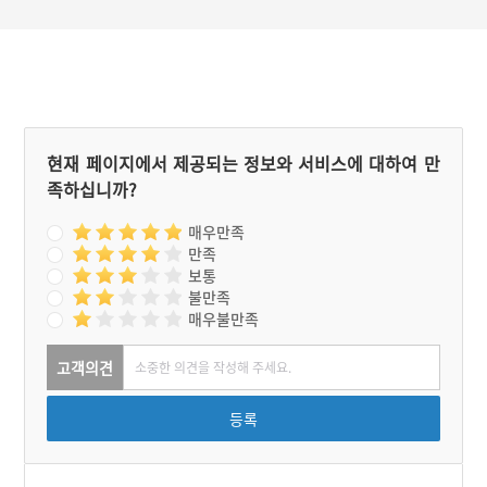
다. 제당에 올라가면 담아둔
조라술을 꺼내고 제물을 차
린 후 나뭇잎 등이 흔들리는
신호로 신령이 왔다고 생각
하면 제사를 지내기 시작한
다.
현재 페이지에서 제공되는 정보와 서비스에 대하여 만
족하십니까?
매우만족
만족
보통
불만족
매우불만족
고객의견
등록