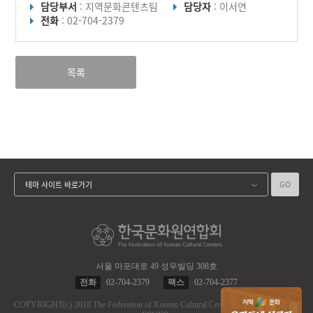
담당부서
: 지역문화콘텐츠팀
담당자
: 이서연
전화
: 02-704-2379
목록
GO
테마 사이트 바로가기
서울 마포대로 49 성우빌딩 308호
전화
02-704-2379
팩스
02-704-2377
COPYRIGHT
(c)
2018 The Federation of Korean Cultural Centers.
ALL RIGHT RES