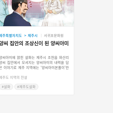
제주특별자치도
제주시
서귀포문화원
>
양씨 집안의 조상신이 된 양씨아미
양씨아미에 얽힌 설화는 제주시 조천읍 와산리
양씨 집안에서 모셔지는 양씨아미의 내력을 담
은 이야기로 제주 지역에는 ‘양씨아미본풀이’란
이름으로 전해지고 있다. 양씨아미는 무당이 되
제주도 지역의 전설
길 소망했으나 큰 오빠의 반대로 그 꿈을 이루지
못하고, 원혼이 되어 조상신으로 모셔진다. 전승
#설화
#제주도설화
집단은 무당이 되려는 사람을 도와주면 자손들
이 잘살고, 방해를 하면 집안이 망하게 된다는
설정을 통해 현실 세계에서 인정받고 싶었던 무
당들의 염원을 드러내고 있다.