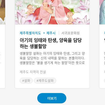
제주특별자치도
제주시
서귀포문화원
>
아기의 잉태와 탄생, 양육을 담당
하는 생불할망
었
생불할망 설화는 아기의 잉태와 탄생, 그리고 양
며
육을 담당하는 신의 내력을 말하는 본풀이이다.
는
생불할망은 ‘불을 생기게 하는 할망’이란 뜻으로
나
인간의 탄생을 관장하는 존재를 말한다. 예부터
제주도 지역의 전설
게
조상들은 아이의 잉태부터 출산, 그리고 양육을
치
담당하는 신이 있다고 믿었는데, 제주도에 전승
#설화
#제주도설화
의
하는 생불할망 설화에는 아기의 안전한 출산과
고
건강을 기원하는 인간들의 염원이 담겨 있다.
의
멈
더보기
지