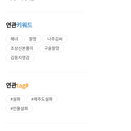
연관
키워드
해녀
할망
나주김씨
조상신본풀이
구슬할망
김동지영감
연관
tag#
#설화
#제주도설화
#인물설화