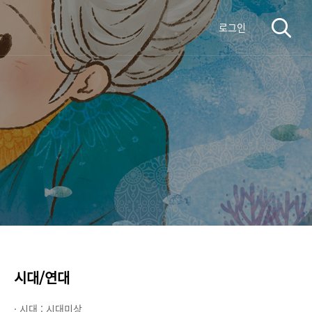
로그인
시대/연대
· 시대 :
시대미상