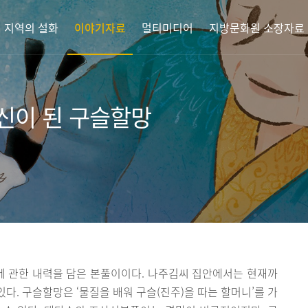
지역의 설화
이야기자료
멀티미디어
지방문화원 소장자료
신이 된 구슬할망
 관한 내력을 담은 본풀이이다. 나주김씨 집안에서는 현재까
다. 구슬할망은 ‘물질을 배워 구슬(진주)을 따는 할머니’를 가