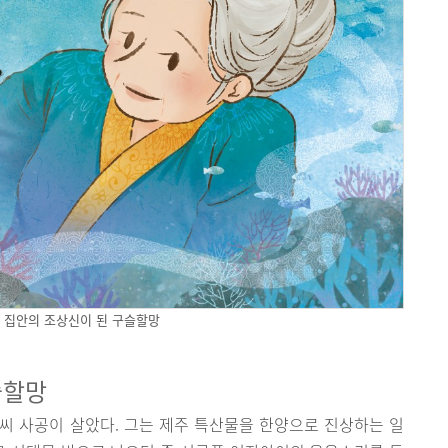
 집안의 조상신이 된 구슬할망
슬할망
씨 사공이 살았다. 그는 제주 특산물을 한양으로 진상하는 일