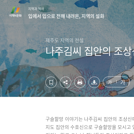
컨
하
지역과 역사
텐
단
입에서 입으로 전해 내려온, 지역의 설화
츠
영
영
역
역
바
바
로
제주도 지역의 전설
로
가
나주김씨 집안의 조상
가
기
기
가
가
구슬할망 이야기는 나주김씨 집안의 조상신에
지도 집안의 수호신으로 구슬할망을 모시고 있