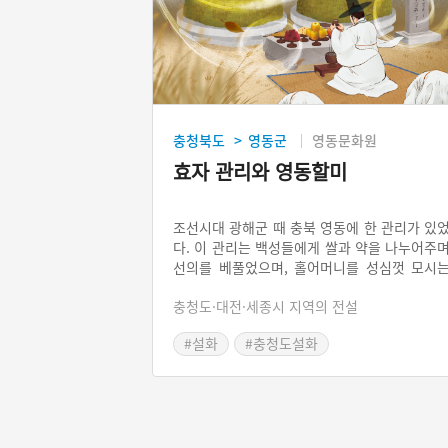
충청북도
영동군
영동문화원
>
효자 관리와 영동할미
조선시대 광해군 때 충북 영동에 한 관리가 있
다. 이 관리는 백성들에게 쌀과 약을 나누어주
선의를 베풀었으며, 홀어머니를 성심껏 모시
효자였다. 어느 날 관리의 어머니가 세상을 떠
충청도·대전·세종시 지역의 전설
자 관리도 슬픔을 참지 못하고 통곡하다가 죽
되었다. 그 뒤로부터 마을에 광풍이 불더니 그
#설화
#충청도설화
지 않았다. 한 여인이 나타나 군수에게 관리
넋을 위로해 주어야지만 바람이 멈출 것이라
알려주었다. 군수는 마을사람들과 함께 관리
무덤에 가서 제사를 지내주니 비로소 바람이 
추었고, 해마다 관리가 죽은 2월이면 제사를 
내게 되었다.