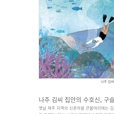
나주 김씨
나주 김씨 집안의 수호신, 구
옛날 제주 지역의 신촌마을 큰물머리에는 김