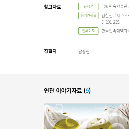
참고자료
국립민속박물관, 
단행본
김헌선, “제주도
정기간행물
6):201-235.
한국민속대백과사
웹페이지
집필자
남종현
연관 이야기자료 (
9
)