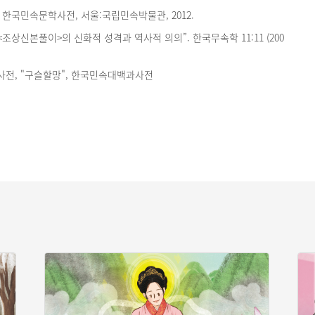
한국민속문학사전, 서울:국립민속박물관, 2012.
<조상신본풀이>의 신화적 성격과 역사적 의의”. 한국무속학 11:11 (200
전, "구슬할망", 한국민속대백과사전