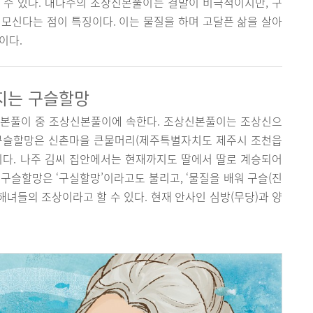
 수 있다. 대다수의 조상신본풀이는 결말이 비극적이지만, 구
모신다는 점이 특징이다. 이는 물질을 하며 고달픈 삶을 살아
이다.
지는 구슬할망
 본풀이 중 조상신본풀이에 속한다. 조상신본풀이는 조상신으
 구슬할망은 신촌마을 큰물머리(제주특별자치도 제주시 조천읍
이다. 나주 김씨 집안에서는 현재까지도 딸에서 딸로 계승되어
구슬할망은 ‘구실할망’이라고도 불리고, ‘물질을 배워 구슬(진
해녀들의 조상이라고 할 수 있다. 현재 안사인 심방(무당)과 양