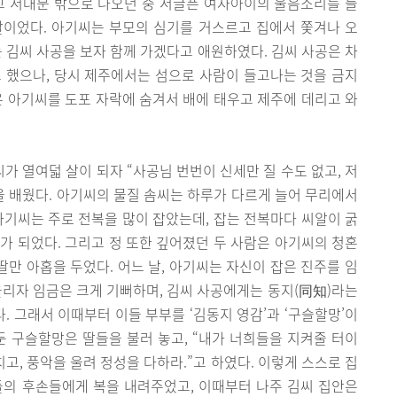
고 서대문 밖으로 나오던 중 서글픈 여자아이의 울음소리를 들
딸이었다. 아기씨는 부모의 심기를 거스르고 집에서 쫓겨나 오
는 김씨 사공을 보자 함께 가겠다고 애원하였다. 김씨 사공은 차
 했으나, 당시 제주에서는 섬으로 사람이 들고나는 것을 금지
은 아기씨를 도포 자락에 숨겨서 배에 태우고 제주에 데리고 와
 열여덟 살이 되자 “사공님 번번이 신세만 질 수도 없고, 저
을 배웠다. 아기씨의 물질 솜씨는 하루가 다르게 늘어 무리에서
아기씨는 주로 전복을 많이 잡았는데, 잡는 전복마다 씨알이 굵
가 되었다. 그리고 정 또한 깊어졌던 두 사람은 아기씨의 청혼
딸만 아홉을 두었다. 어느 날, 아기씨는 자신이 잡은 진주를 임
올리자 임금은 크게 기뻐하며, 김씨 사공에게는 동지(同知)라는
 그래서 이때부터 이들 부부를 ‘김동지 영감’과 ‘구슬할망’이
둔 구슬할망은 딸들을 불러 놓고, “내가 너희들을 지켜줄 터이
치고, 풍악을 울려 정성을 다하라.”고 하였다. 이렇게 스스로 집
들의 후손들에게 복을 내려주었고, 이때부터 나주 김씨 집안은