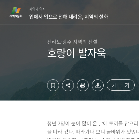
컨
하
지역과 역사
텐
단
입에서 입으로 전해 내려온, 지역의 설화
츠
영
영
역
역
바
바
로
전라도·광주 지역의 전설
로
가
호랑이 발자욱
가
기
기
가
가
청년 2명이 눈이 많이 온 날에 토끼를 잡으러
을 따라 갔다. 따라가다 보니 굴바위가 있었