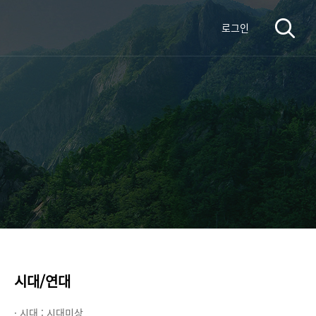
로그인
시대/연대
· 시대 :
시대미상