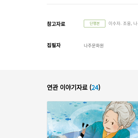
참고자료
이수자. 조웅, 나주
단행본
집필자
나주문화원
연관 이야기자료 (
24
)