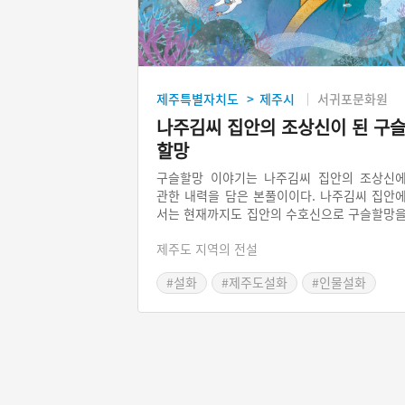
제주특별자치도
제주시
서귀포문화원
>
나주김씨 집안의 조상신이 된 구
할망
구슬할망 이야기는 나주김씨 집안의 조상신
관한 내력을 담은 본풀이이다. 나주김씨 집안
서는 현재까지도 집안의 수호신으로 구슬할망
모시고 있다. 구슬할망은 ‘물질을 배워 구슬(
제주도 지역의 전설
주)을 따는 할머니’를 가리키는 말로 오늘날 
녀들의 조상이라고 할 수 있다. 대다수의 조상
#설화
#제주도설화
#인물설화
본풀이는 결말이 비극적이지만, 구슬할망은 
복한 삶을 살고 자손들이 정성껏 모신다는 점
특징이다. 이는 물질을 하며 고달픈 삶을 살아
야만 했던 해녀들의 바람이 담겨 있기 때문이다.