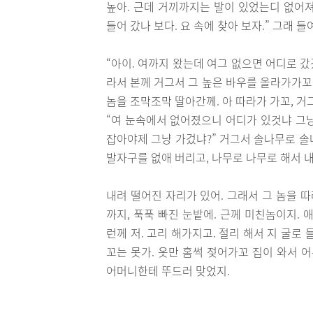
높아. 근데 거끼까지는 발이 있었는디 없어져 
들어 갔나 보다. 요 속에 찾아 보자.” 그래 들
“아이. 여까지 왔는데 여그 없으면 어디로 갔겄
라서 본께 거그서 그 높은 바우를 올라가가꼬
놈을 조막조막 딸아간께. 아 따라가 가꼬, 거
“여 눈속에서 없어졌으니 어디가 있것냐 그냥 
잡아야제 그냥 가겄냐?” 거그서 솔나무로 솔
발자구를 없애 버리고, 나무로 나무로 해서 
내려 떨어진 자리가 있어. 그래서 그 놈을 
까지, 푹푹 빠진 눈밭에. 근께 미친놈이지.
런께 저. 고리 해가지고. 절리 해서 지 굴로
꼬는 못가. 옷만 홈썩 젖어가꼬 집이 와서 
어머니한테 뚜드러 맞었지.