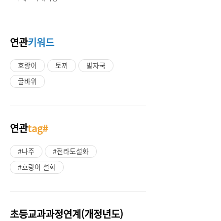
연관
키워드
호랑이
토끼
발자국
굴바위
연관
tag#
#나주
#전라도설화
#호랑이 설화
초등교과과정연계(개정년도)