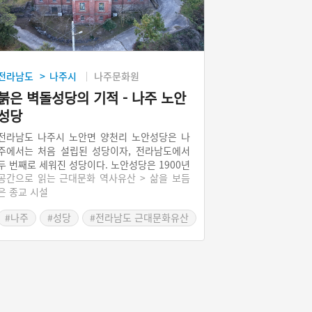
전라남도
나주시
나주문화원
>
붉은 벽돌성당의 기적 - 나주 노안
성당
전라남도 나주시 노안면 양천리 노안성당은 나
주에서는 처음 설립된 성당이자, 전라남도에서
두 번째로 세워진 성당이다. 노안성당은 1900년
공간으로 읽는 근대문화 역사유산 > 삶을 보듬
대 계양 공소로 시작됐다. 프랑스 선교사들은 나
은 종교 시설
주읍내 가까운 곳에 성당을 설립하려 했으나 여
의치 않아 산골이지만 계안 공소를 나주 최초의
#나주
#성당
#전라남도 근대문화유산
성당으로 정했다. 1927년 증축 건립된 노안성당
#근대종교시설
본당 건물은 기술의 한계와 재정적 여건 때문에
비용은 줄이되 기능은 최대화하는 방향으로 지
어졌다. 나주 가톨릭의 모태 격인 노안성당은 2
002년 등록문화재가 되었다. 노안성당이 자리
잡은 계양마을은 2000년대 들어 이슬촌으로 마
을 이름을 바꾸었다.