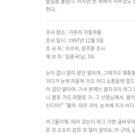
발길을 돌렸다. 하지만 눈 속에서 아무것도
한다.
조사 장소 : 가운리 가동마을
조사 일시 : 1997년 12월 5일
조 사 자 : 이수자, 장주환 조사
제 보 자 : 임종국(남, 74)
눈이 겁나 많이 왔단 말이여. 그래가꼬 재종
가다가 눈에 파묻혀 가꼬 어디 소풍밑에 엎드
이 갔단 말이여. 가서 본께는 발자국이 여그 
니 발로 가도 외발로 가. 그 신령님께서. 발이
신디야?” “몰라. 따라 가야. 눈속에 지가 어디
아그들이제. 따라 갔는디 저그 가면 굴바우라
은 것 오소리 같은 것 많이 살아요. 아 근데, 