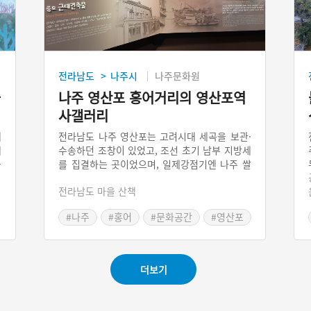
전라남도
나주시
나주문화원
>
슬
나주 영산포 홍어거리의 영산포역
사갤러리
에
전라남도 나주 영산포는 고려시대 세곡을 보관·
에
수송하던 조창이 있었고, 조선 초기 남부 지방세
을
를 집결하는 곳이었으며, 일제강점기엔 나주 쌀
진
을 수탈하는 요충지였다. 오랜 시간 물류의 중심
전라남도 마을 산책
해
지였던 이곳에 1918년 조선식산은행이 설립되
신
었다. 이 건물을 2012년에 나주시가 매입, 개조
#나주
#홍어
#문화공간
#영산포
행
하여 영산포 역사갤러리로 개관했다. 역사갤러
이
리에는 고려시대 흑산도 사람들이 이주하면서
가
시작된 영산포의 역사부터 영산강의 발전과 영
산포의 특산물인 홍어에 대한 설명 등을 볼 수
더보기
있다. 영산포 역사갤러리 주변은 근대 문화의 거
리로, 일본식 목조 가옥, 정미소, 선창 등이 남아
있다.