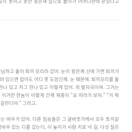
 찾지 못하고 옷만 젖은채 집으로 돌아가 어머니한테 혼났다고
형님하고 둘이 퇴끼 모리러 갔어. 눈이 왔은께 산에 가면 퇴끼가
려 있으면 잡아도 어디 못 도망간께. 눈 때문에. 퇴끼모리를 둘
한나 있고 저그 한나 있고 이렇게 있어. 외 발자국이여. 그거는
 이거만 한놈이 이렇게 간께 재종이 “요 따라가 보자.” “거 뭐
 갈란디야.” 그러고.
는 바우가 있어. 다른 짐승들은 그 굴바웃가에서 모두 토끼같
굴바우 있는 디를 갔는디, 이 높이가 사람 키로 넉 길. 다섯 질은