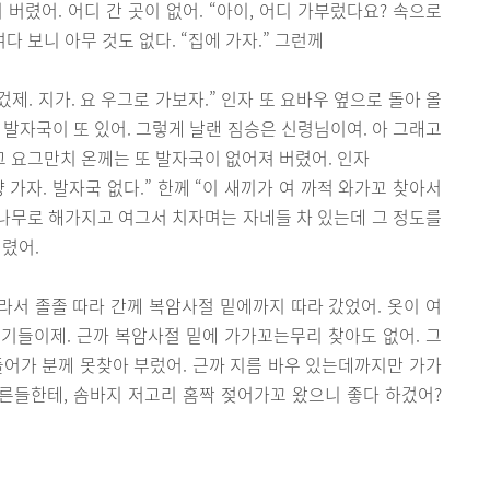
버렸어. 어디 간 곳이 없어. “아이, 어디 가부렀다요? 속으로
여다 보니 아무 것도 없다. “집에 가자.” 그런께
제. 지가. 요 우그로 가보자.” 인자 또 요바우 옆으로 돌아 올
 발자국이 또 있어. 그렇게 날랜 짐승은 신령님이여. 아 그래고
그 요그만치 온께는 또 발자국이 없어져 버렸어. 인자
가자. 발자국 없다.” 한께 “이 새끼가 여 까적 와가꼬 찾아서
나무로 해가지고 여그서 치자며는 자네들 차 있는데 그 정도를
내렸어.
따라서 졸졸 따라 간께 복암사절 밑에까지 따라 갔었어. 옷이 여
 애기들이제. 근까 복암사절 밑에 가가꼬는무리 찾아도 없어. 그
 들어가 분께 못찾아 부렀어. 근까 지름 바우 있는데까지만 가가
어른들한테, 솜바지 저고리 홈짝 젖어가꼬 왔으니 좋다 하겄어?