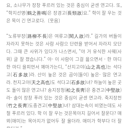
요, 소나무가 장창 푸르러 있는 것은 중심이 굳센 연고다. 또,
“학지선명(鶴之善鳴)은 장경고(長頸故)요.” 학이 잘 우는 것
은 목이 긴 연고로다.〔웃음〕
“노류부장(路柳不長)은 여류고(閱人故)라.” 길가의 버들이
자라지 못하는 것은 사람 사람으 단련을 받어서 자라지 모단
다. 그때 큰 사위가 있다가 나스면서, “야 거 유식한 사웨(사
위) 글 잘 졌습니다.” 아- 이 사람이 그걸 읊으면서 - 한 마디
한 마디 을피먼서 꽤마가는디, “산지고야(山之高也)는 석다
고(石多故)라. 산이 높은 것은 곱이(돌이) 높은- 많은 연고
라. 천지고야(天之高也)도 석다고(石多故)녀? 하늘이 높은 곳
도 돌이 많은 연고냐? 송지장청(松之長靑)은 중견고(中堅故)
라- 솔이 장창 푸러 있는 것은 중심이 굳센 연고라. 죽지장천
(竹之長靑)도중견고(中堅故)녀? 삼대는속이 비였는데도 사
철 푸르러 있다. 학 이 잘 우는 것은목아지 길어서 잘운다? 매
뫼(매미)는 목아지가 없어두 잘 울더라. 매미가 학부다 더 잘