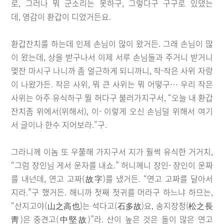
로, 그러나 뭐 군소리는 못하구, 그렇다구 구구로 있댔는
데, 영감이 환갑이 디었거든요.
환갑잔치를 하는데 인제 손님이 많이 왔거든. 그래 손님이 많
이 왔는데, 상을 받구나서 이제 서루 손님들과 주거니 받거니
멫잔 마시구 나니까 좀 얼근하게 되니까니, 작-작은 사위 자랑
이 나왔가든. 작은 사위, 뭐 큰 사위는 뭐 어떻구… 우리 작은
사위는 아주 유식하구 뭘 허다구 불러가지구서, “오늘 내 환갑
잔치좀 위에서(위해서), 이- 이렇게 오신 손님덜 위해서 여기
서 글이나 한수 지어보라.”구.
그라니께 이놈 또 우쭐해 가지구서 지가 훨썩 유식한 거거치,
“그럼 장인님 게서 운자를 내쇼.” 허니께니 장인- 장인이 운짜
를 내넌데, 연고 고짜(故字)를 냈거든. “연고 고짜를 달아서
지라.”구 했거든. 해니까 첫째 첫귀를 머라구 하느냐 하므는,
“산지고야(山之高也)는 석다고(石多故)요, 송지장청(松之長
靑)은 중견고(中堅故)”라. 산이 높은 것은 돌이 많은 연고