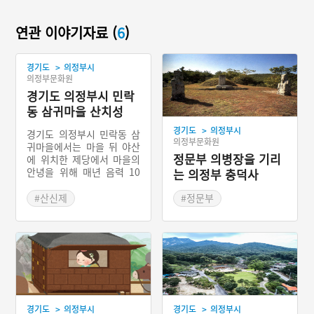
연관 이야기자료 (
6
)
>
경기도
의정부시
의정부문화원
경기도 의정부시 민락
동 삼귀마을 산치성
>
경기도
의정부시
경기도 의정부시 민락동 삼
의정부문화원
귀마을에서는 마을 뒤 야산
정문부 의병장을 기리
에 위치한 제당에서 마을의
안녕을 위해 매년 음력 10
는 의정부 충덕사
월 초에 날을 잡아 마을제사
를 지내는데, 이것을 산치성
#산신제
#정문부
이라고 한다. 삼귀마을의 제
#경기도 마을신앙
#임진왜란 의병장
당은 마을에서 15분 정도
#의정부 마을신앙
#부조전
올라가면 있는데, 오리나무
가 신목이다. 원래 신목은
#진주 충의사
소나무였는데 죽고 현재는
오리나무를 신목으로 삼고
있다.
>
>
경기도
의정부시
경기도
의정부시