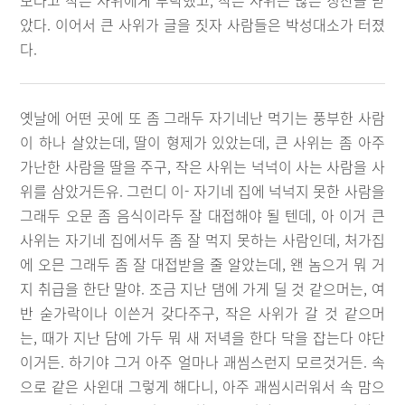
보라고 작은 사위에게 부탁했고, 작은 사위는 많은 칭찬을 받
았다. 이어서 큰 사위가 글을 짓자 사람들은 박성대소가 터졌
다.
옛날에 어떤 곳에 또 좀 그래두 자기네난 먹기는 풍부한 사람
이 하나 살았는데, 딸이 형제가 있았는데, 큰 사위는 좀 아주
가난한 사람을 딸을 주구, 작은 사위는 넉넉이 사는 사람을 사
위를 삼았거든유. 그런디 이- 자기네 집에 넉넉지 못한 사람을
그래두 오문 좀 음식이라두 잘 대접해야 될 텐데, 아 이거 큰
사위는 자기네 집에서두 좀 잘 먹지 못하는 사람인데, 처가집
에 오믄 그래두 좀 잘 대접받을 줄 알았는데, 왠 놈으거 뭐 거
지 취급을 한단 말야. 조금 지난 댐에 가게 딜 것 같으머는, 여
반 숟가락이나 이쓴거 갖다주구, 작은 사위가 갈 것 같으머
는, 때가 지난 담에 가두 뭐 새 저녁을 한다 닥을 잡는다 야단
이거든. 하기야 그거 아주 얼마나 괘씸스런지 모르것거든. 속
으로 같은 사윈대 그렇게 해다니, 아주 괘씸시러워서 속 맘으