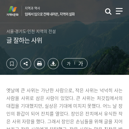
컨
하
지역과 역사
텐
단
입에서 입으로 전해 내려온, 지역의 설화
츠
영
영
역
역
바
서울·경기도·인천 지역의 전설
바
로
글 잘하는 사위
로
가
가
기
기
가
가
옛날에 큰 사위는 가난한 사람으로, 작은 사위는 넉넉히 사는
사람을 사위로 삼은 사람이 있었다. 큰 사위는 처갓집에서의
대접을 기대했지만, 실상은 기대에 미치지 못했다. 어느 날 장
인의 환갑이 되어 잔치를 열었다. 장인은 잔치에서 유식한 작
은 사위 자랑을 했다. 그래서 장인은 손님들을 위해 글을 지어