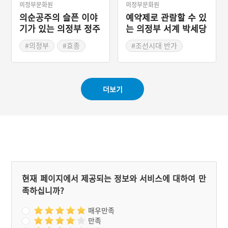
의정부문화원
의정부문화원
의순공주의 슬픈 이야
예약제로 관람할 수 있
기가 있는 의정부 정주
는 의정부 서계 박세당
당놀이
사랑채
#의정부
#효종
#조선시대 반가
#경기도민속놀이
#경기도 양반집
#의정부 가볼만한곳
더보기
현재 페이지에서 제공되는 정보와 서비스에 대하여 만
족하십니까?
매우만족
만족