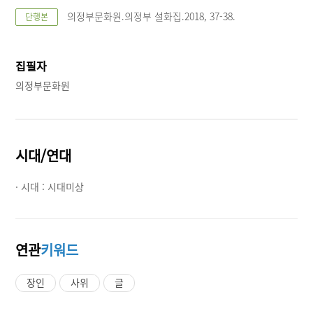
의정부문화원.의정부 설화집.2018, 37-38.
단행본
집필자
의정부문화원
시대/연대
· 시대 :
시대미상
연관
키워드
장인
사위
글