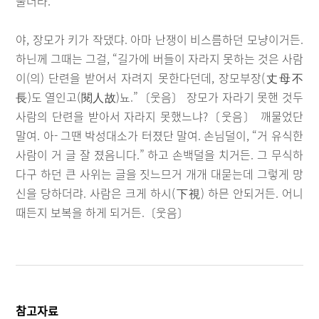
울더라.”
야, 장모가 키가 작댔댜. 아마 난쟁이 비스름하던 모냥이거든.
하닌께 그때는 그걸, “길가에 버들이 자라지 못하는 것은 사람
이(의) 단련을 받어서 자려지 못한다던데, 장모부장(丈母不
長)도 열인고(閱人故)뇨.”〔웃음〕 장모가 자라기 못핸 것두
사람의 단련을 받아서 자라지 못했느냐?〔웃음〕 깨물었단
말여. 아- 그땐 박성대소가 터졌단 말여. 손님덜이, “거 유식한
사람이 거 글 잘 졌음니다.” 하고 손백덜을 치거든. 그 무식하
다구 하던 큰 사위는 글을 짓느므거 개개 대묻는데 그렇게 망
신을 당하더랴. 사람은 크게 하시(下視) 하믄 안되거든. 어니
때든지 보복을 하게 되거든.〔웃음〕
참고자료