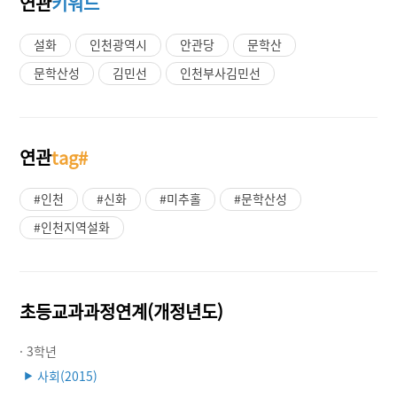
연관
키워드
설화
인천광역시
안관당
문학산
문학산성
김민선
인천부사김민선
연관
tag#
#인천
#신화
#미추홀
#문학산성
#인천지역설화
초등교과과정연계(개정년도)
· 3학년
사회(2015)
▶