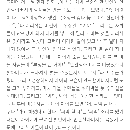
그런데 어느 날 현재 청학동에 사는 최씨 문중의 한 부인이 안
관할아버지의 험상궂은 얼굴을 보고는 흉을 보았다. “흥, 이것
이 다 뭐람? 이상하게 생긴 목조상을 갖다 놓고 이걸 산신이라
고?”, “다 어리석은 미신이고 우상일 뿐이야.” 그리고는 사람
들이 안관당에 와서 아기를 낳게 해 달라고 비는 것을 어리석
은 짓이라고 여겼다. 그런데 이러한 일이 있고 난 후 얼마 지
나지 않아서 그 부인이 임신을 하였다. 그리고 열 달이 지나
아들을 낳았다. 그런데 그 아이가 조금 모자랐다. 이를 본 마
을 사람들이 “부정을 탄 거야!”, “안관할아버지를 비웃었으니
할아버지가 노하셔서 벌을 주셨는지도 모르지.”라고 수군거
렸다. 그리고 성장하면서 아이의 모습이 안관할아버지처럼 눈
을 크게 부라리고, 마치 마을 주민들을 쥐어박을 듯 주먹질을
해대었다. 그리고는 “씨익, 씨익.”하는 이상한 소리를 내었다.
그 때부터 마을 사람들이 이 아이를 보면 “어, 씨익 할 네 가는
구나.”라고 하였다고 한다.. ‘씨익 할 네’는 ‘씨익’ 소리를 냈기
때문에 아이에게 붙여진 별명이다. 안관할아버지를 욕했기 때
문에 그러한 아들이 태어났다는 것이다.