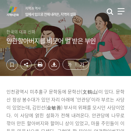
컨
하
지역과 역사
텐
단
입에서 입으로 전해 내려온, 지역의 설화
츠
영
영
역
역
바
한국의 대표 신화
바
로
안관할아버지를 비웃어 벌 받은 부인
로
가
가
기
기
가
가
인천광역시 미추홀구 문학동에 문학산(文鶴山)이 있다. 문학
산 정상 봉수대가 있던 자리 아래에 ‘안관당’이라 부르는 사당
이 있었는데, 김민선(金敏善) 부사의 위패를 모시던 사당이었
다. 이 사당에 얽힌 설화가 전해 내려온다. 안관당에 나무로
깎아 만든 할아버지와 할머니 상이 있었고, 마을 주민들이 이