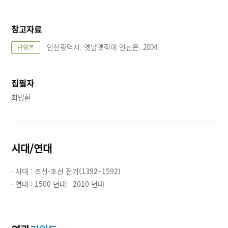
참고자료
인천광역시. 옛날옛적에 인천은. 2004.
단행본
집필자
최명환
시대/연대
· 시대 :
조선-조선 전기(1392~1592)
· 연대 :
1500 년대 - 2010 년대