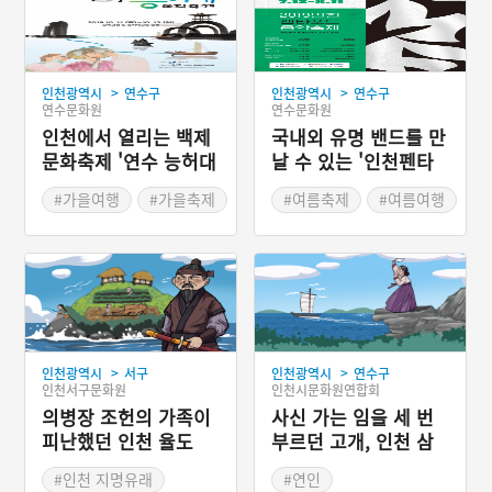
>
>
인천광역시
연수구
인천광역시
연수구
연수문화원
연수문화원
인천에서 열리는 백제
국내외 유명 밴드를 만
문화축제 '연수 능허대
날 수 있는 '인천펜타
문화축제'
포트음악축제'
#가을여행
#가을축제
#여름축제
#여름여행
>
>
인천광역시
서구
인천광역시
연수구
인천서구문화원
인천시문화원연합회
의병장 조헌의 가족이
사신 가는 임을 세 번
피난했던 인천 율도
부르던 고개, 인천 삼
호현
#인천 지명유래
#연인