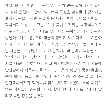
옛날, 문학산 안관당에는 나무로 깎아 만든 할아버지와 할머
니 상이 있었다고 한다. 할아버지 목상은 험상궂게 생기기는
했지만, 눈을 부라린 모습이 용맹하게 보였다. 마을 사람들은
할아버지 목상을 보고는 “마치 불법을 지키는 금강역사와도
비슷하게 생겼네.”, “그래도 우리 마을 문학산을 지켜 주는 신
령님이신데.”, “암, 우리 마을이 평안한 것은 다 저 두 분 할아
버지, 할머니 덕분이야.”라고 하였다. 문학산성 아랫마을에 살
던 사람들은 안관당에 모셔진 할아버지와 할머니 목상을 각각
‘안관할아버지’, ‘안관할머니’라고 불렀다. 그리고 안관할아버
지를 마을의 수호신으로 믿고 의지하였다. 매년 봄과 가을에
안관당에서 마을제사를 지내며, 마을의 평안과 풍농(豐農),
풍어(豐漁) 등을 기원하였다. 또한 개인적인 소원을 빌 때도
안관할아버지와 할머니를 찾아 빌기도 하였다. 특히 아기가
없는 사람들은 안관할아버지, 할머니에게 아기를 낳게 해 달
라고 백일 정성을 들였다.