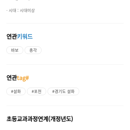
· 시대 :
시대미상
연관
키워드
바보
총각
연관
tag#
#설화
#포천
#경기도 설화
초등교과과정연계(개정년도)