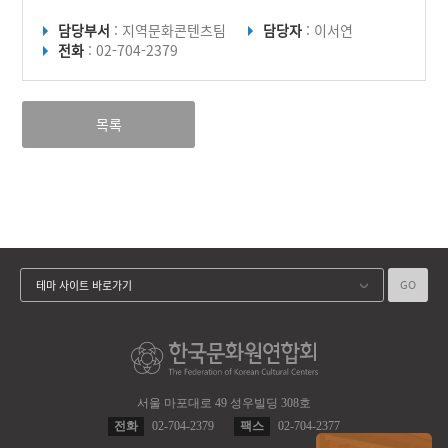
담당부서
: 지역문화콘텐츠팀
담당자
: 이서연
전화
: 02-704-2379
목록
GO
테마 사이트 바로가기
서울 마포대로 49 성우빌딩 308호
전화
02-704-2379
팩스
02-704-2377