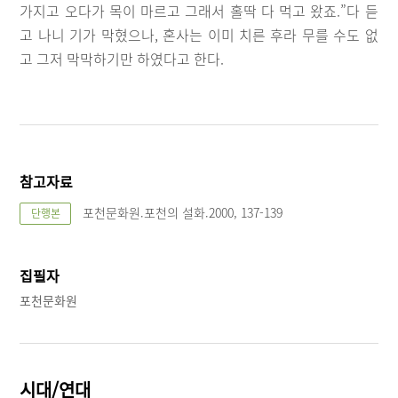
가지고 오다가 목이 마르고 그래서 홀딱 다 먹고 왔죠.”다 듣
고 나니 기가 막혔으나, 혼사는 이미 치른 후라 무를 수도 없
고 그저 막막하기만 하였다고 한다.
참고자료
포천문화원.포천의 설화.2000, 137-139
단행본
집필자
포천문화원
시대/연대