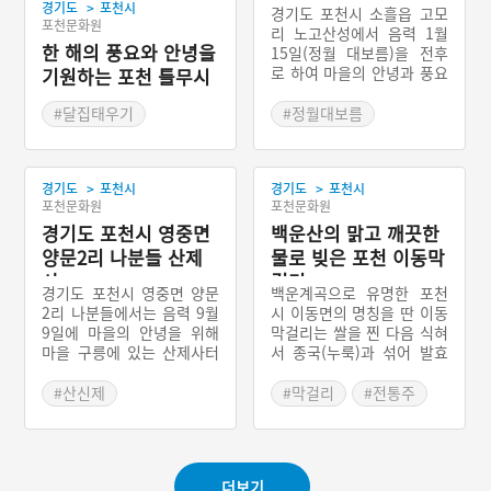
제
>
경기도
포천시
경기도 포천시 소흘읍 고모
포천문화원
리 노고산성에서 음력 1월
한 해의 풍요와 안녕을
15일(정월 대보름)을 전후
로 하여 마을의 안녕과 풍요
기원하는 포천 틀무시
를 기원하는 마을신앙이면
동홰세우기
서 세시풍속의 하나를 말한
#달집태우기
#정월대보름
다. 현재 참여 행사까지 결
#경기도 민속놀이
#경기도 마을신앙
부되어 축제화되었다.
#경기도 민속놀이
#포천 마을신앙
>
>
경기도
포천시
경기도
포천시
포천문화원
포천문화원
경기도 포천시 영중면
백운산의 맑고 깨끗한
양문2리 나분들 산제
물로 빚은 포천 이동막
사
걸리
경기도 포천시 영중면 양문
백운계곡으로 유명한 포천
2리 나분들에서는 음력 9월
시 이동면의 명칭을 딴 이동
9일에 마을의 안녕을 위해
막걸리는 쌀을 찐 다음 식혀
마을 구릉에 있는 산제사터
서 종국(누룩)과 섞어 발효
에서 제사를 지내는 것을 산
시킨 다음 항아리에 담고 누
제사라고 말한다. 한국전쟁
룩을 섞지 않은 식힌 찐 밥
#산신제
#막걸리
#전통주
이후 포천에서 살았던 사람
과 물을 넣고 발효시켜 완성
#경기도 마을신앙
#포천
#경기도 별미
들과 강원도 지역 사람들이
한다. 백운계곡에서 흘러내
#포천 마을신앙
모여서 개척한 마을에서 지
리는 맑고 깨끗한 물로 빚은
내는 산제사로 마을 가운데
포천 이동막걸리는 여느 막
더보기
에 있는 삼거리에서 서쪽으
걸리와 달리 은은하면서도