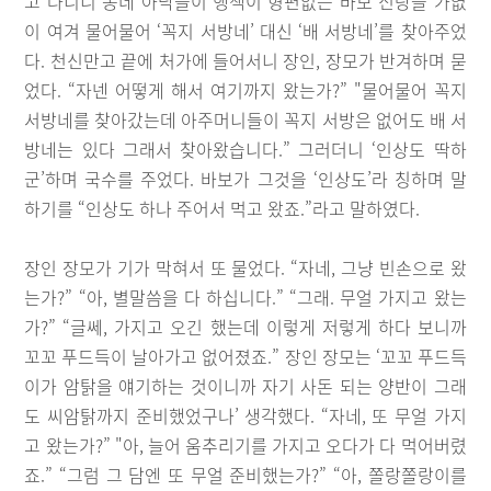
고 다니니 동네 아낙들이 행색이 형편없는 바보 신랑을 가엾
이 여겨 물어물어 ‘꼭지 서방네’ 대신 ‘배 서방네’를 찾아주었
다. 천신만고 끝에 처가에 들어서니 장인, 장모가 반겨하며 묻
었다. “자넨 어떻게 해서 여기까지 왔는가?” "물어물어 꼭지
서방네를 찾아갔는데 아주머니들이 꼭지 서방은 없어도 배 서
방네는 있다 그래서 찾아왔습니다.” 그러더니 ‘인상도 딱하
군’하며 국수를 주었다. 바보가 그것을 ‘인상도’라 칭하며 말
하기를 “인상도 하나 주어서 먹고 왔죠.”라고 말하였다.
장인 장모가 기가 막혀서 또 물었다. “자네, 그냥 빈손으로 왔
는가?” “아, 별말씀을 다 하십니다.” “그래. 무얼 가지고 왔는
가?” “글쎄, 가지고 오긴 했는데 이렇게 저렇게 하다 보니까
꼬꼬 푸드득이 날아가고 없어졌죠.” 장인 장모는 ‘꼬꼬 푸드득
이가 암탉을 얘기하는 것이니까 자기 사돈 되는 양반이 그래
도 씨암탉까지 준비했었구나’ 생각했다. “자네, 또 무얼 가지
고 왔는가?” "아, 늘어 움추리기를 가지고 오다가 다 먹어버렸
죠.” “그럼 그 담엔 또 무얼 준비했는가?” “아, 쫄랑쫄랑이를