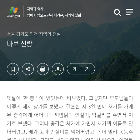
컨
하
지역과 역사
텐
단
입에서 입으로 전해 내려온, 지역의 설화
츠
영
영
역
역
바
서울·경기도·인천 지역의 전설
바
로
바보 신랑
로
가
가
기
기
가
가
옛날에 한 총각이 있었는데 바보였다. 그렇지만 부모님들이
어떻게 해서 장가를 보냈다. 결혼한 지 3일 만에 처가를 가게
된 총각에게 어머니는 씨암탉과 인절미, 막걸리를 주면서 처
가로 보냈다. 그러나 총각은 처가에 가면서 처가댁 이름을 잊
어버렸고, 배가 고파 인절미를 먹어버렸고, 목이 말라 동동주