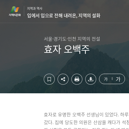
컨
하
지역과 역사
텐
단
입에서 입으로 전해 내려온, 지역의 설화
츠
영
영
역
역
바
바
로
서울·경기도·인천 지역의 전설
로
가
효자 오백주
가
기
기
가
가
효자로 유명한 오백주 선생님이 있었다. 하
갔다. 집에 당도한 의원은 산삼을 캐다가 석