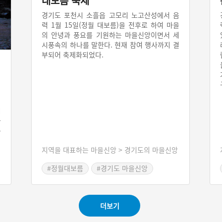
대보름 축제
경기도 포천시 소흘읍 고모리 노고산성에서 음
력 1월 15일(정월 대보름)을 전후로 하여 마을
의 안녕과 풍요를 기원하는 마을신앙이면서 세
시풍속의 하나를 말한다. 현재 참여 행사까지 결
부되어 축제화되었다.
시
놓
는
이
지역을 대표하는 마을신앙 > 경기도의 마을신앙
이
이
#정월대보름
#경기도 마을신앙
운
#포천 마을신앙
더보기