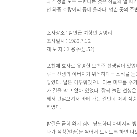
과 석청을 모두 구한다는 것은 하늘의 별 따
던 와중 호랑이의 등에 올라타, 멈춘 곳의 주
조사장소 : 함안군 여항면 강명리
조사일시 : 1989.7.16.
제 보 자 : 이용수(남.52)
포천에 효자로 유명한 오백주 선생님이 있었다
루는 선생의 아버지가 위독하다는 소식을 듣
닿았다. 날은 어두워졌으나 더는 머무를 수가
가 길을 막고 앉아 있었다. 깜짝 놀란 선생
께서 편찮으셔서 바삐 가는 길인데 어찌 짐승
하였다.
밤길을 급히 와서 집에 당도하니 아버지의 병
다가 석청(벌꿀)을 찍어서 드시도록 하면 나