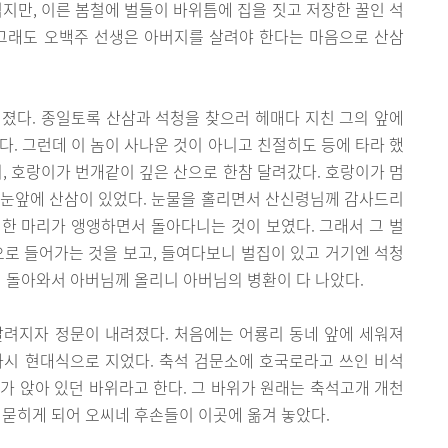
렵지만, 이른 봄철에 벌들이 바위틈에 집을 짓고 저장한 꿀인 석
 그래도 오백주 선생은 아버지를 살려야 한다는 마음으로 산삼
졌다. 종일토록 산삼과 석청을 찾으러 헤매다 지친 그의 앞에
다. 그런데 이 놈이 사나운 것이 아니고 친절히도 등에 타라 했
니, 호랑이가 번개같이 깊은 산으로 한참 달려갔다. 호랑이가 멈
 눈앞에 산삼이 있었다. 눈물을 홀리면서 산신령님께 감사드리
벌 한 마리가 앵앵하면서 돌아다니는 것이 보였다. 그래서 그 벌
으로 들어가는 것을 보고, 들여다보니 벌집이 있고 거기엔 석청
둬 돌아와서 아버님께 올리니 아버님의 병환이 다 나았다.
알려지자 정문이 내려졌다. 처음에는 어룡리 동네 앞에 세워져
다시 현대식으로 지었다. 축석 검문소에 호국로라고 쓰인 비석
가 앉아 있던 바위라고 한다. 그 바위가 원래는 축석고개 개천
 묻히게 되어 오씨네 후손들이 이곳에 옮겨 놓았다.