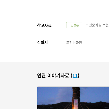
참고자료
포천문화원.포천의 
단행본
집필자
포천문화원
연관 이야기자료 (
11
)