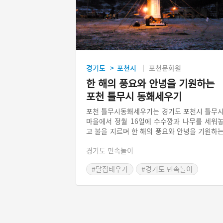
경기도
포천시
포천문화원
>
한 해의 풍요와 안녕을 기원하는
포천 틀무시 동홰세우기
포천 틀무시동홰세우기는 경기도 포천시 틀무
마을에서 정월 16일에 수수깡과 나무를 세워
고 불을 지르며 한 해의 풍요와 안녕을 기원하
놀이 형태이다. 이 놀이는 마을의 남녀가 같
경기도 민속놀이
참여하는 집단놀이 형태로 정월대보름 세시놀
의 성격을 지닌다. 현재도 마을 단위로 전승
#달집태우기
#경기도 민속놀이
지속되고 있으며, 마을에서는 예부터 ‘동홰세
#경기도 민속놀이
다’라고 말한다.