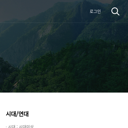
로그인
시대/연대
· 시대 :
시대미상