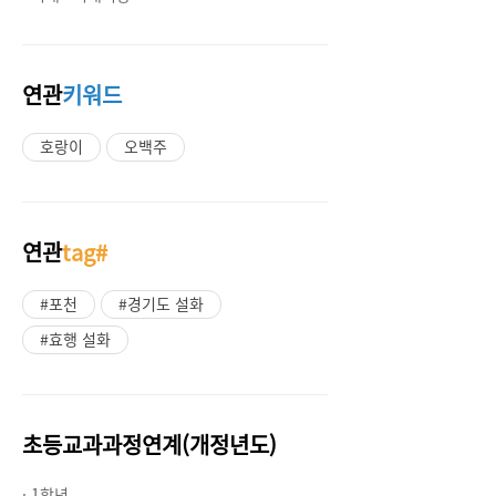
연관
키워드
호랑이
오백주
연관
tag#
#포천
#경기도 설화
#효행 설화
초등교과과정연계(개정년도)
· 1학년