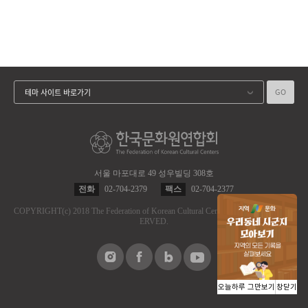
GO
테마 사이트 바로가기
서울 마포대로 49 성우빌딩 308호
전화
02-704-2379
팩스
02-704-2377
COPYRIGHT
(c)
2018 The Federation of Korean Cultural Centers.
ALL RIGHT RES
ERVED.
오늘하루 그만보기
창닫기