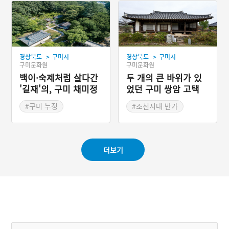
>
>
경상북도
구미시
경상북도
구미시
구미문화원
구미문화원
백이·숙제처럼 살다간
두 개의 큰 바위가 있
'길재'의, 구미 채미정
었던 구미 쌍암 고택
#구미 누정
#조선시대 반가
#경상북도 누정
#근대 가옥
#구미 가볼만한곳
#경상북도 양반집
더보기