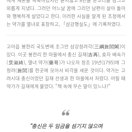
에게 재혼을 독촉하였지만 듣지않고 8년을 문고리를 잠그고
외롭게 지냈다. 그러던 어느날 꿈에 그리던 남편이 살아 돌아
와 행복하게 살았다고 한다. 이러한 사실을 알게 된 조정에서
는 약가를 열녀로 표창하고, 「삼강행실도」에 기록하였다.
고아읍 봉한리 국도변에 조그만 삼강정려각(三綱旌閭閣)이
있다. 이곳 봉한리 한 마을에서 충신 길재(吉再), 효자 배숙기
(裵淑綺), 열녀 약가(藥哥)가 나오자 정조 19년(1795)에 그
정려(旌閭)를 한곳에 모아서 비각을 세운 것이다. 약가는 고
려시대 충신이었던 길재 선생과 한 마을에서 자랐다. 어릴 때
약가가 길재에게 물었다. “책 속에 무슨 말이 있느냐?”
“충신은 두 임금을 섬기지 않으며