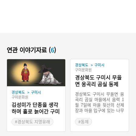
연관 이야기자료 (
6
)
>
경상북도
구미시
구미문화원
경상북도 구미시 무을
면 웅곡리 곰실 동제
>
경상북도
구미시
경상북도 구미시 무을면 웅
구미문화원
곡리 곰실 마을에서 음력 1
김성미가 단종을 생각
월 7일에 마을 뒷산의 산제
장과 마을 입구에 있는 나무
하며 홀로 늙어간 구미
에서 마을의 안녕과 풍요를
시 오로동
기원하기 위해 지내는 마을
#경상북도 지명유래
#동제
제사를 말한다. 현재는 전승
#역사적 인물
#경상북도 마을이야기
이 끊긴 상태이다.