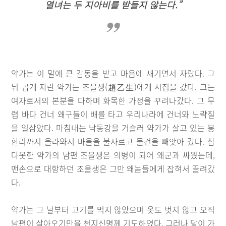
열녀는 두 지아비를 받들지 않는다.”
약가는 이 말에 큰 감동을 받고 마음에 새기면서 자랐다. 그
뒤 곱게 자란 약가는 조을생(趙乙生)에게 시집을 갔다. 그는
여자로서의 본분을 다하며 화목한 가정을 꾸려나갔다. 그 무
렵 바다 건너 왜구들이 배를 타고 우리나라에 건너와 노략질
을 일삼았다. 마침내는 낙동강을 거슬러 약가가 살고 있는 봉
한리까지 올라와서 마을을 불사르고 물건을 빼앗아 갔다. 참
다못한 약가의 남편 조을생은 의병이 되어 왜군과 싸웠는데,
맨손으로 대항하던 조을생은 그만 왜놈들에게 잡혀서 끌려갔
다.
약가는 그 날부터 고기를 먹지 않았으며 옷도 벗지 않고 오직
남편이 살아오기만을 천지신명께 기도하였다. 그러나 달이 가