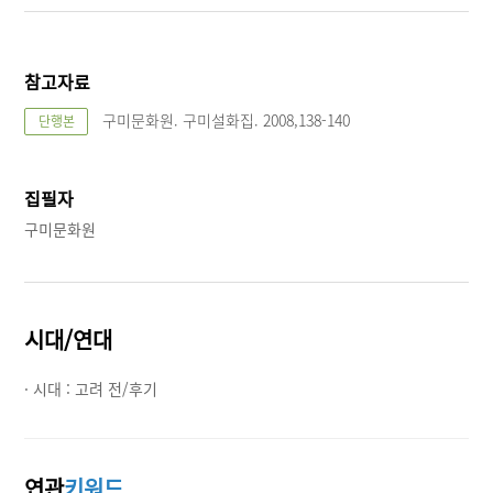
참고자료
구미문화원. 구미설화집. 2008,138-140
단행본
집필자
구미문화원
시대/연대
· 시대 :
고려 전/후기
연관
키워드