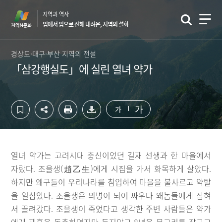
컨
하
지역과 역사
텐
단
입에서 입으로 전해 내려온, 지역의 설화
츠
영
영
역
역
바
경상도·대구·부산 지역의 전설
바
로
「삼강행실도」에 실린 열녀 약가
로
가
가
기
기
가
가
열녀 약가는 고려시대 충신이었던 길재 선생과 한 마을에서
자랐다. 조을생(趙乙生)에게 시집을 가서 화목하게 살았다.
하지만 왜구들이 우리나라를 침입하여 마을을 불사르고 약탈
을 일삼았다. 조을생은 의병이 되어 싸우다 왜놈들에게 잡혀
서 끌려갔다. 조을생이 죽었다고 생각한 주변 사람들은 약가