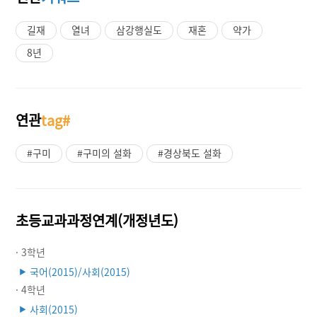
길재
열녀
삼강행실도
재혼
약가
8년
연관
tag#
#구미
#구미의 설화
#경상북도 설화
초등교과과정연계(개정년도)
· 3학년
국어(2015)/사회(2015)
▶
· 4학년
사회(2015)
▶