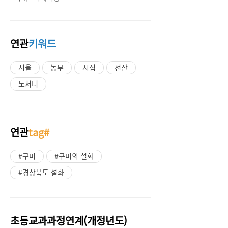
연관
키워드
서울
농부
시집
선산
노처녀
연관
tag#
#구미
#구미의 설화
#경상북도 설화
초등교과과정연계(개정년도)