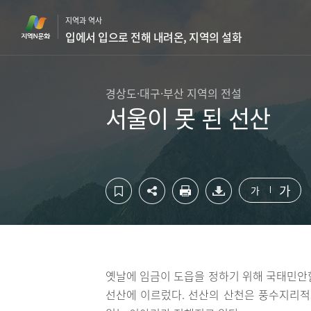
컨
하
지역과 역사
텐
단
입에서 입으로 전해 내려온, 지역의 설화
츠
영
영
역
역
바
바
로
경상도·대구·부산 지역의 전설
로
가
서울이 못 된 선산
가
기
기
가
가
옛날에 임금이 도읍을 정하기 위해 국태민안
선산에 이르렀다. 선산의 산천은 풍수지리적