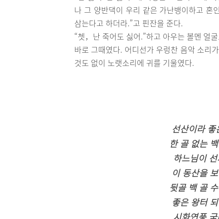
나 그 양반댁이 우리 같은 가난뱅이하고 혼인
삼는다고 하더라.”고 핀잔을 준다.
“쳇，난 죽어도 싫어.”하고 아우는 볼멘 얼
바로 그때였다. 어디선가 우렁찬 음악 소리가
것도 없이 노랫소리에 귀를 기울였다.
선산이라 좋
한 골 없는 
하느님이 선
이 동산을 
뒷골 백 골 
좋은 왕터 
시화연풍 국