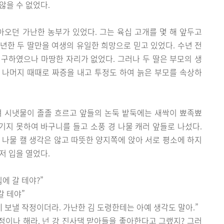
않을 수 없었다.
아오던 가난한 농부가 있었다. 그는 육십 고개를 몇 해 앞두고
과년한 두 딸만을 여생의 유일한 희망으로 믿고 있었다. 수년 전
구하였으나 마땅한 자리가 없었다. 그러나 두 딸은 부모의 생
 나머지 때때로 짜증을 내고 투정도 하여 늙은 부모를 속상하
려 시냇물이 졸졸 흐르고 앞들의 논둑 밭둑에는 새싹이 뾰족뾰
이기지 못하여 바구니를 들고 소풍 경 나물 캐러 앞들로 나섰다.
 나물 캘 생각은 않고 따뜻한 양지쪽에 앉아 서로 평소에 하지
저 입을 열었다.
에 갈 테야?”
갈 테야”
 보낼 작정이더라. 가난한 김 도령한테는 아예 생각도 말아.”
 걱정이나 해라. 넌 강 진사댁 맏아들을 좋아한다고 그랬지? 그러