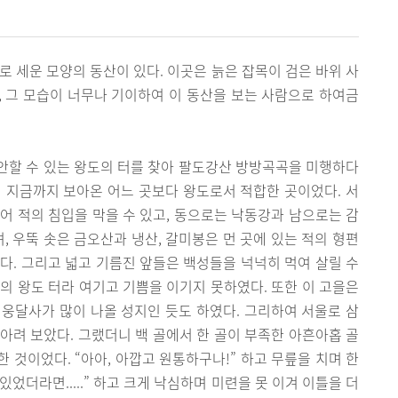
로 세운 모양의 동산이 있다. 이곳은 늙은 잡목이 검은 바위 사
 그 모습이 너무나 기이하여 이 동산을 보는 사람으로 하여금
안할 수 있는 왕도의 터를 찾아 팔도강산 방방곡곡을 미행하다
 지금까지 보아온 어느 곳보다 왕도로서 적합한 곳이었다. 서
어 적의 침입을 막을 수 있고, 동으로는 낙동강과 남으로는 감
, 우뚝 솟은 금오산과 냉산, 갈미봉은 먼 곳에 있는 적의 형편
다. 그리고 넓고 기름진 앞들은 백성들을 넉넉히 먹여 살릴 수
의 왕도 터라 여기고 기쁨을 이기지 못하였다. 또한 이 고을은
웅달사가 많이 나올 성지인 듯도 하였다. 그리하여 서울로 삼
헤아려 보았다. 그랬더니 백 골에서 한 골이 부족한 아흔아홉 골
 것이었다. “아아, 아깝고 원통하구나!” 하고 무릎을 치며 한
있었더라면.....” 하고 크게 낙심하며 미련을 못 이겨 이틀을 더