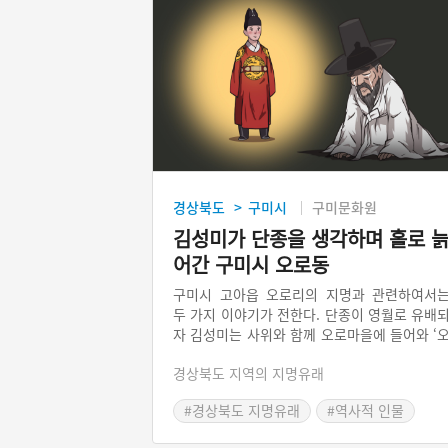
경상북도
구미시
구미문화원
>
김성미가 단종을 생각하며 홀로 
어간 구미시 오로동
구미시 고아읍 오로리의 지명과 관련하여서
두 가지 이야기가 전한다. 단종이 영월로 유배
자 김성미는 사위와 함께 오로마을에 들어와 ‘
로제’라는 호를 지은 뒤 단종을 그리워하며 살
경상북도 지역의 지명유래
죽었다. 훗날 사람들이 그의 충절을 높이 사 ‘
로동’이라 이름하였다. 또 하나는 세종 때 심
#경상북도 지명유래
#역사적 인물
이 역적으로 몰려 죽자, 그의 아들 심회가 강
민의 삼밭에 피신했다. 아들이 없던 강거민은 