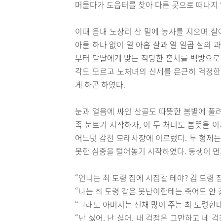
머물다가 도읍터를 찾아 다른 곳으로 떠나지 
이때 읍내 노상리 산 밑에 농사를 지으며 살
아들 하나 없이 열 아홉 살과 열 일곱 살의 
부터 맏딸에게 맞는 적당한 혼처를 백방으로 
각도 모르고 노처녀의 신세를 은근히 걱정한
게 하곤 하였다.
눈과 얼음에 싸인 산골도 따뜻한 봄볕에 풀
족 눈트기 시작하자, 이 두 처녀도 봄뜻을 
어느덧 감천 모래사장에 이르렀다. 두 형제는
못한 심중을 털어놓기 시작하였다. 동생이 먼
“언니는 최 도령 집에 시집갈 테야? 김 도령 집
“나는 최 도령 같은 못난이한테는 죽어도 안 
“그래도 아버지는 선채 많이 주는 최 도령한테
“난 싫어. 난 싫어. 내 걱정은 그만하고 네