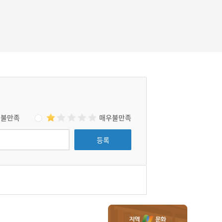
의미의 ‘채미(採薇)’였다. 야은 길재의 삶과 잘
연결되는 정자의 이름이다.
불만족
매우불만족
등록