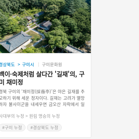
경상북도
구미시
구미문화원
>
백이·숙제처럼 살다간 '길재'의, 구
미 채미정
경북 구미의 ‘채미정(採薇亭)’은 야은 길재를 추
모하기 위해 세운 정자이다. 길재는 고려가 멸망
하자 불사이군을 내세우면 금오산 자락에서 일
생을 마쳤다. 마치 그의 삶은 중국의 백이·숙제
사대부의 누정 > 원림 명승의 누정
와 닮아있었다. 백이·숙제는 은나라가 망하자 수
양산에 들어가 고사리를 캐먹고 살다 죽었다. 그
#구미 누정
#경상북도 누정
래서 길재가 죽은 지 350년 후인 1768년(영조
#구미 가볼만한곳
44) 세워진 정자의 이름이 ‘고사리를 캔다’라는