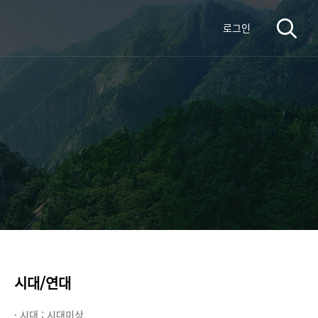
로그인
시대/연대
· 시대 :
시대미상