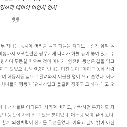
영하라 에이야 어영차 영차
두 처녀는 동시에 머리를 들고 하늘을 쳐다보는 순간 깜짝 놀
갈미봉까지 오색찬란한 쌍무지개 다리가 하늘 높이 놓여 있고 수
향하여 두둥실 떠오는 것이 아닌가! 양전한 동생은 겁을 먹고
이고 있었으나, 말괄량이 언니는 미친 듯이 “아이고 동네 사람
 지르며 허둥지둥 집으로 달려와서 이불을 덮어 쓰고 숨었다. 이때
처녀들의 행동이 ‘요사스럽고 불길한 징조’라고 하여 메고 오
니 천사들은 어디론가 사라져 버리고, 찬란하던 무지개도 자
었던 동산이 자리 잡고 있을 뿐이었다. 어느덧 밤이 깊어 갔다.
 함께 뇌성벽력이 천지를 뒤흔들었다. 이옥고 날이 밝아 아침