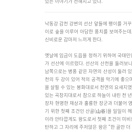
있는 이야기가 전해지고 있다.
낙동강 감천 강변의 선산 앞들에 팽이를 거꾸
이로 숲을 이루어 아담한 풍치를 보여주는데,
신비로운 감마저 느끼게 한다.
옛날에 임금이 도읍을 정하기 위하여 국태민
가 선산에 이르렀다. 선산의 산천을 둘러보니
남쪽으로는 병풍 같은 자연의 산성이 둘러 있
천의 두 강이 있어 적의 공격을 막기에 좋으며
을 살필 수 있는 봉화대로서 천연의 요새지였
있는 곡창지대로서 참으로 하늘이 내린 천 년
장차 현명한 재상과 훌륭한 장군과 더불어 영
기 위한 첫째 조건인 산골(山谷)을 일일이 
이라 안타깝게도 왕도로서 첫째 조건이 미비한
탄하고 그 자리에 주저앉은 왕은 “한 골만 더 