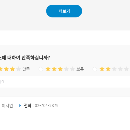
하
게
더보기
다
었
스에 대하여 만족하십니까?
만족
보통
: 이서연
전화
: 02-704-2379