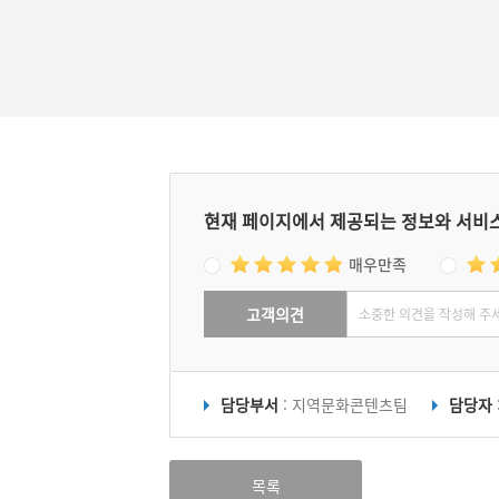
린 심회를 양자로 거두었다. 훗날 심온이 복권
자 심회는 관직에 나아갈 수 있었다. 양부에
벼슬하기를 권했으나 이곳에서 홀로 늙어가겠
며 거절했다. 그래서 오로동이라는 이름이 붙
다고 한다.
현재 페이지에서 제공되는 정보와 서비
매우만족
고객의견
담당부서
: 지역문화콘텐츠팀
담당자
목록