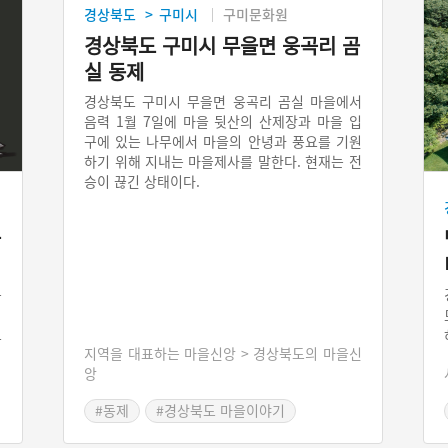
경상북도
구미시
구미문화원
>
경상북도 구미시 무을면 웅곡리 곰
실 동제
경상북도 구미시 무을면 웅곡리 곰실 마을에서
음력 1월 7일에 마을 뒷산의 산제장과 마을 입
구에 있는 나무에서 마을의 안녕과 풍요를 기원
하기 위해 지내는 마을제사를 말한다. 현재는 전
승이 끊긴 상태이다.
늙
는
되
오
지역을 대표하는 마을신앙 > 경상북도의 마을신
다
앙
오
온
#동제
#경상북도 마을이야기
거
어