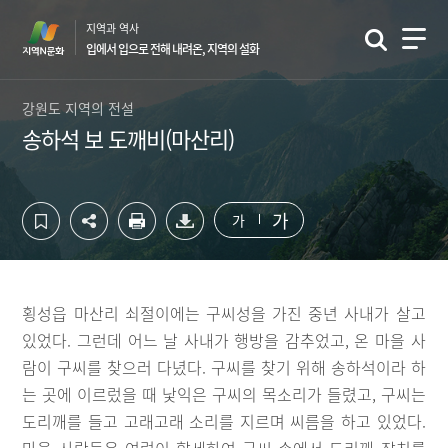
컨
하
지역과 역사
텐
단
입에서 입으로 전해 내려온, 지역의 설화
츠
영
영
역
역
바
강원도 지역의 전설
바
로
송하석 보 도깨비(마산리)
로
가
가
기
기
가
가
횡성읍 마산리 쇠절이에는 구씨성을 가진 중년 사내가 살고
있었다. 그런데 어느 날 사내가 행방을 감추었고, 온 마을 사
람이 구씨를 찾으러 다녔다. 구씨를 찾기 위해 송하석이라 하
는 곳에 이르렀을 때 낯익은 구씨의 목소리가 들렸고, 구씨는
도리깨를 들고 고래고래 소리를 지르며 씨름을 하고 있었다.