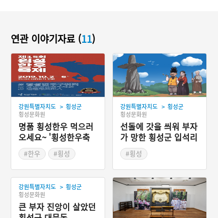
연관 이야기자료 (
11
)
>
>
강원특별자치도
횡성군
강원특별자치도
횡성군
횡성문화원
횡성문화원
명품 횡성한우 먹으러
선돌에 갓을 씌워 부자
오세요~ '횡성한우축
가 망한 횡성군 입석리
제'
#한우
#횡성
#횡성
#가을여행
#가을축제
#강원도 지명유래
#강원도 축제
#부자이야기
>
강원특별자치도
횡성군
횡성문화원
큰 부자 진앙이 살았던
횡성군 대문동