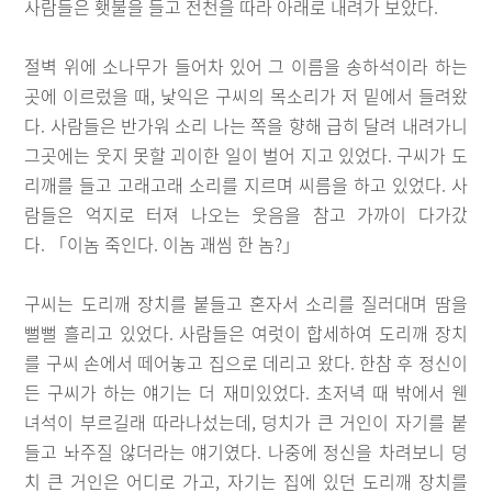
사람들은 횃불을 들고 전천을 따라 아래로 내려가 보았다.
절벽 위에 소나무가 들어차 있어 그 이름을 송하석이라 하는
곳에 이르렀을 때, 낯익은 구씨의 목소리가 저 밑에서 들려왔
다. 사람들은 반가워 소리 나는 쪽을 향해 급히 달려 내려가니
그곳에는 웃지 못할 괴이한 일이 벌어 지고 있었다. 구씨가 도
리깨를 들고 고래고래 소리를 지르며 씨름을 하고 있었다. 사
람들은 억지로 터져 나오는 웃음을 참고 가까이 다가갔
다. 「이놈 죽인다. 이놈 괘씸 한 놈?」
구씨는 도리깨 장치를 붙들고 혼자서 소리를 질러대며 땀을
뻘뻘 흘리고 있었다. 사람들은 여럿이 합세하여 도리깨 장치
를 구씨 손에서 떼어놓고 집으로 데리고 왔다. 한참 후 정신이
든 구씨가 하는 얘기는 더 재미있었다. 초저녁 때 밖에서 웬
녀석이 부르길래 따라나섰는데, 덩치가 큰 거인이 자기를 붙
들고 놔주질 않더라는 얘기였다. 나중에 정신을 차려보니 덩
치 큰 거인은 어디로 가고, 자기는 집에 있던 도리깨 장치를