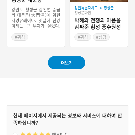
>
강원특별자치도
횡성군
강원도 횡성군 갑천면 중금
횡성문화원
리 대문동(大門洞)에 얽힌
박해와 전쟁의 아픔을
지명유래이다. 옛날에 진앙
이라는 큰 부자가 살았다.
감싸준 횡성 풍수원성
그는 놀잇배를 띄우고 밤낮
당 구 사제관
주연을 베풀었고, 복성정이
#횡성
#횡성
#성당
라는 정자를 짓고 힘써 공부
#강원도 지명유래
#근대종교시설
를 하였다. 어느 날 어떤 관
#부자이야기
#강원도 근대문화유산
리가 이를 시기하여 진앙을
진왕으로 부르며 이름으로
더보기
무고하여 죽었다. 그 부자가
살던 곳을 큰 부자가 살던
곳이라 하여 대문동이라 불
렀다.
현재 페이지에서 제공되는 정보와 서비스에 대하여 만
족하십니까?
매우만족