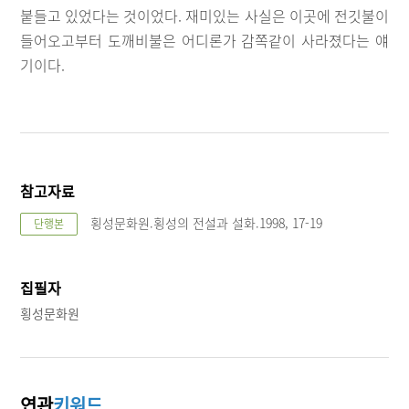
붙들고 있었다는 것이었다. 재미있는 사실은 이곳에 전깃불이
들어오고부터 도깨비불은 어디론가 감쪽같이 사라졌다는 얘
기이다.
참고자료
횡성문화원.횡성의 전설과 설화.1998, 17-19
단행본
집필자
횡성문화원
연관
키워드