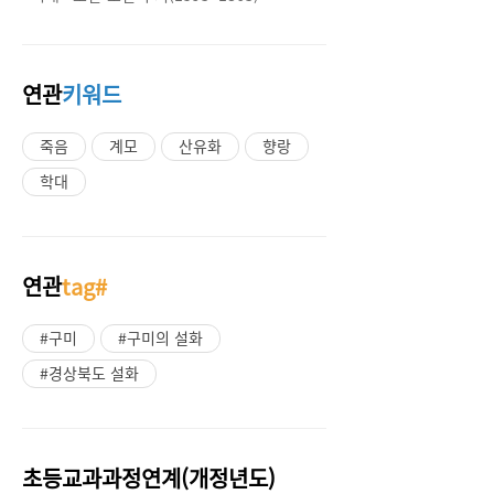
연관
키워드
죽음
계모
산유화
향랑
학대
연관
tag#
#구미
#구미의 설화
#경상북도 설화
초등교과과정연계(개정년도)