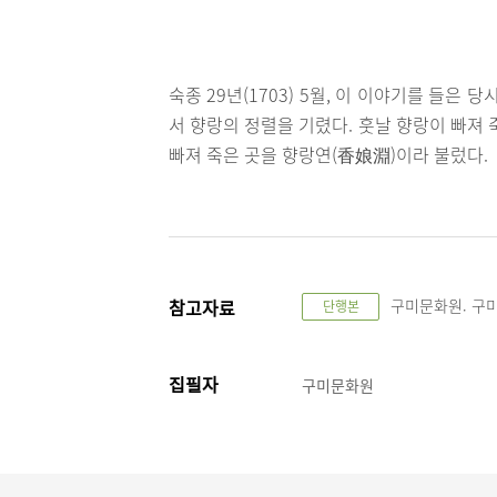
숙종 29년(1703) 5월, 이 이야기를 들
서 향랑의 정렬을 기렸다. 훗날 향랑이 빠져
빠져 죽은 곳을 향랑연(香娘淵)이라 불렀다.
참고자료
구미문화원. 구미설화
단행본
집필자
구미문화원