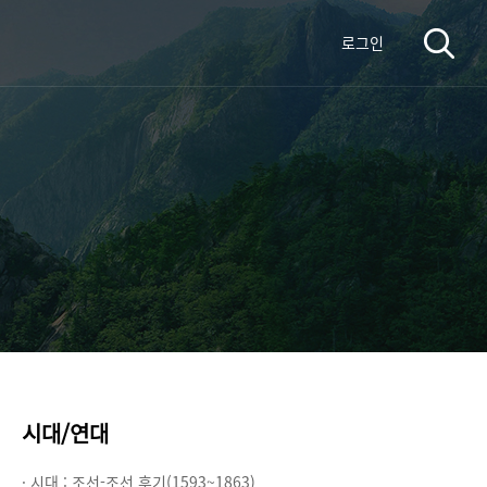
로그인
시대/연대
· 시대 :
조선-조선 후기(1593~1863)