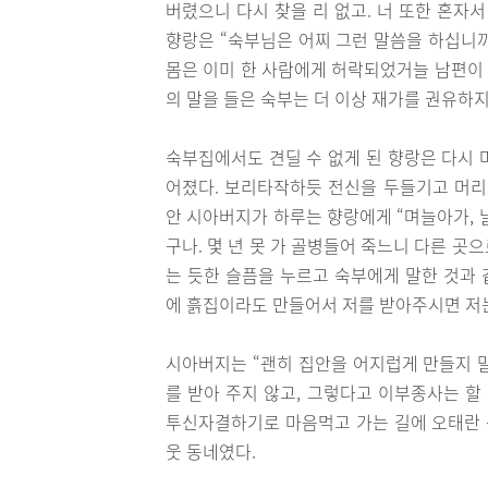
버렸으니 다시 찾을 리 없고. 너 또한 혼자서
향랑은 “숙부님은 어찌 그런 말씀을 하십니까
몸은 이미 한 사람에게 허락되었거늘 남편이 
의 말을 들은 숙부는 더 이상 재가를 권유하
숙부집에서도 견딜 수 없게 된 향랑은 다시 
어졌다. 보리타작하듯 전신을 두들기고 머리
안 시아버지가 하루는 향랑에게 “며늘아가, 날
구나. 몇 년 못 가 골병들어 죽느니 다른 곳
는 듯한 슬픔을 누르고 숙부에게 말한 것과 
에 흙집이라도 만들어서 저를 받아주시면 저는
시아버지는 “괜히 집안을 어지럽게 만들지 말
를 받아 주지 않고, 그렇다고 이부종사는 할
투신자결하기로 마음먹고 가는 길에 오태란 곳
웃 동네였다.