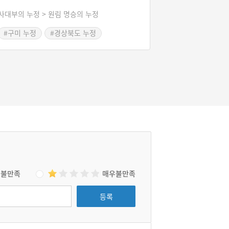
생을 마쳤다. 마치 그의 삶은 중국의 백이·숙제
사대부의 누정 > 원림 명승의 누정
와 닮아있었다. 백이·숙제는 은나라가 망하자 수
양산에 들어가 고사리를 캐먹고 살다 죽었다. 그
#구미 누정
#경상북도 누정
래서 길재가 죽은 지 350년 후인 1768년(영조
#구미 가볼만한곳
44) 세워진 정자의 이름이 ‘고사리를 캔다’라는
의미의 ‘채미(採薇)’였다. 야은 길재의 삶과 잘
연결되는 정자의 이름이다.
불만족
매우불만족
등록