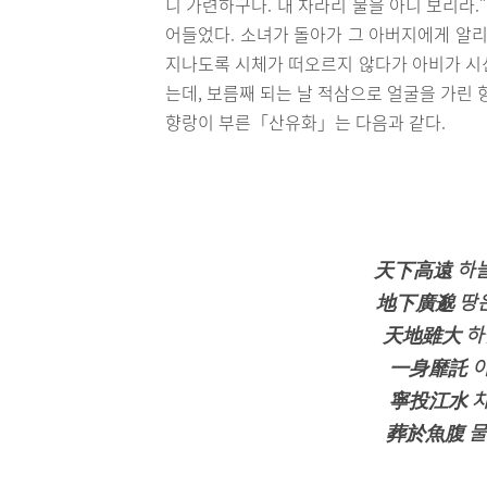
니 가련하구나. 내 차라리 물을 아니 보리라.
어들었다. 소녀가 돌아가 그 아버지에게 알리
지나도록 시체가 떠오르지 않다가 아비가 시신
는데, 보름째 되는 날 적삼으로 얼굴을 가린 
향랑이 부른「산유화」는 다음과 같다.
天下高遠 하늘
地下廣邈 땅
天地雖大 하
一身靡託 이
寧投江水 차
葬於魚腹 물