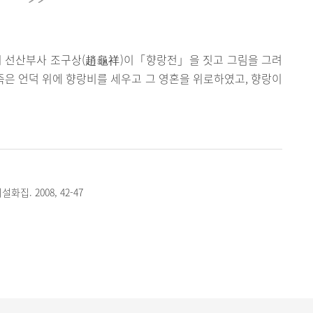
은 당시 선산부사 조구상(趙龜祥)이「향랑전」을 짓고 그림을 그려
 죽은 언덕 위에 향랑비를 세우고 그 영혼을 위로하였고, 향랑이
집. 2008, 42-47