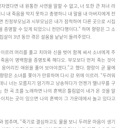
남자였다면 내 원통한 사연을 말할 수 없고, 너 또한 큰 처녀 라
리니 내 죽음을 막지 못하고 총명하니 내 말을 내 아버지에게 전
하면 친정부모님과 시부모님은 내가 잠적하여 다른 곳으로 시집
 증명할 수 있게 되었으니 천만다행이다.” 하며 향랑은 그 소
집살이 3년 동안 겪은 설움을 낱낱이 들려주었다.
이르러 머리를 풀고 치마와 신을 벗어 함께 싸서 소녀에게 주
 죽음이 명백함을 증명토록 해다오. 부모보다 먼저 죽는 것이
응어리진 애원을 풀어 보아야겠다.”고 했다. 향랑이 곧 물에
향랑은 소녀를 쫓아가 만류하며 다시 강 위에 이르러. “두려워
 테니 너는 모름지기 암기하고 낭송하다가 언젠가 땔나무를 구
」한 곡 조를 노래하면 나의 혼백은 틀림없이 네가 온 것을 알
돌이치는 곳이 있으면 나의 혼백이 그 가운데에서 놀고 있다고
 멈추며, “죽기로 결심하고도 물을 보니 두려운 마음이 생기