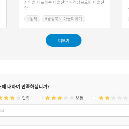
지역을 대표하는 마을신앙 > 경상북도의 마을신
다
앙
오
온
#동제
#경상북도 마을이야기
거
어
하
게
더보기
다
었
스에 대하여 만족하십니까?
만족
보통