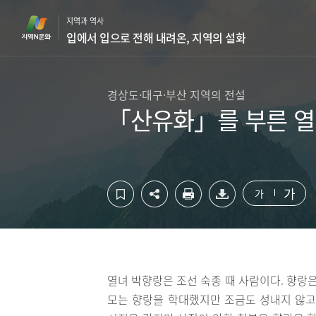
컨
하
지역과 역사
텐
단
입에서 입으로 전해 내려온, 지역의 설화
츠
영
영
역
역
바
바
로
경상도·대구·부산 지역의 전설
로
가
「산유화」를 부른 열
가
기
기
가
가
열녀 박향랑은 조선 숙종 때 사람이다. 향랑
모는 향랑을 학대했지만 조금도 성내지 않고