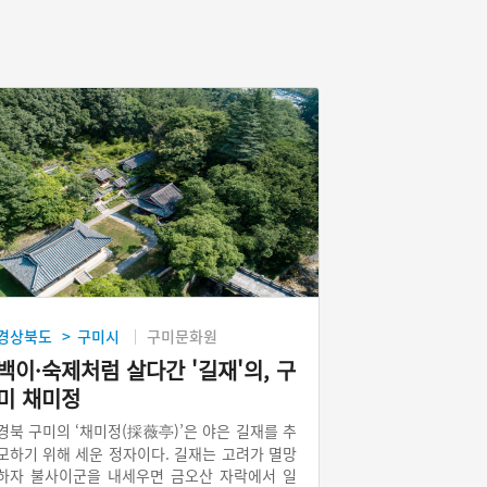
경상북도
구미시
구미문화원
>
백이·숙제처럼 살다간 '길재'의, 구
미 채미정
경북 구미의 ‘채미정(採薇亭)’은 야은 길재를 추
모하기 위해 세운 정자이다. 길재는 고려가 멸망
하자 불사이군을 내세우면 금오산 자락에서 일