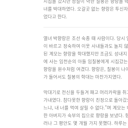
시집을 갔지만 성질이 악한 칠봉은 향랑을 학
녀를 박대하였다. 오갈곳 없는 향랑은 투신자
었다고 한다.
열녀 박향랑은 조선 숙종 때 사람이다. 당시
이 바르고 정숙하여 이웃 사내들과도 놀지 않
된 계모는 향랑을 학대했지만 조금도 성내지 
에 사는 임천순의 아들 임칠봉에게 시집갔는
향랑을 원수처럼 여겼다. 향랑은, 칠봉이 나
가 들어서도 칠봉의 학대는 마찬가지였다.
막대기로 전신을 두들겨 패고 머리카락을 쥐
가내였다. 참다못한 향랑이 친정으로 돌아갔으
느냐, 내 너를 먹여 살릴 수 없다.”며 계모는
한 아버지가 숙부의 집으로 향랑을 보냈다. 
러나 그 평안도 몇 개월 가지 못했다. 하루는