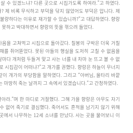
 살 수 있겠느냐? 다른 곳으로 시집가도록 하여라.”고 하였다.
? 제 비록 무식하고 부덕을 닦지 않았어도 부덕은 압니다. 제
불량하다는 이유로 재가할 수 있습니까?”고 대답하였다. 향랑
지 못하고 박대하면서 향랑의 뜻을 꺾으려 들었다.
마음을 고쳐먹고 시집으로 돌아갔다. 칠봉의 구박은 더욱 거칠
채를 쥐어뜯었다. 못된 아들의 행실을 도저히 고칠 수 없음을
마다 개처럼 두들겨 맞고 사는 너를 내 차마 눈 뜨고 볼 수 없
으로 시집감이 어떠냐?”고 개가를 권했다. 향랑은 하늘이 무너지
같이 개가의 부당함을 말하였다. 그리고 “아버님, 울타리 바깥
 마땅히 죽는 날까지 그 속에서 있겠습니다.”고 간청하였다.
아라.”며 한 마디로 거절했다. 그해 가을 향랑은 아무도 자기
 수 없어 죽기로 결심했다. 죽어서도 흔적을 남기지 않기 위해
에서 나무하는 12세 소녀를 만났다. 사는 곳을 물어보니 이