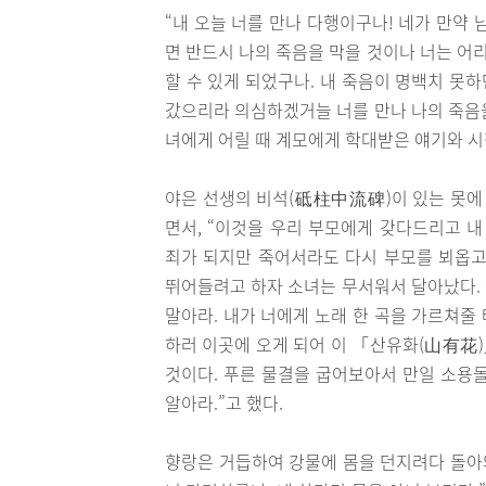
“내 오늘 너를 만나 다행이구나! 네가 만약 
면 반드시 나의 죽음을 막을 것이나 너는 어
할 수 있게 되었구나. 내 죽음이 명백치 못
갔으리라 의심하겠거늘 너를 만나 나의 죽음을
녀에게 어릴 때 계모에게 학대받은 얘기와 시
야은 선생의 비석(砥柱中流碑)이 있는 못에 
면서, “이것을 우리 부모에게 갖다드리고 내
죄가 되지만 죽어서라도 다시 부모를 뵈옵고 
뛰어들려고 하자 소녀는 무서워서 달아났다. 
말아라. 내가 너에게 노래 한 곡을 가르쳐줄
하러 이곳에 오게 되어 이 「산유화(山有花)
것이다. 푸른 물결을 굽어보아서 만일 소용
알아라.”고 했다.
향랑은 거듭하여 강물에 몸을 던지려다 돌아와