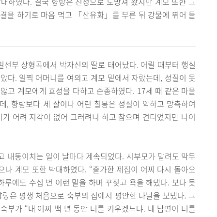
대하였다. 결국 향랑은 친정으로 도망쳐 왔지만 계모 또한 그
결을 하기로 마음 먹고 「산유화」를 부른 뒤 강물에 뛰어 들
 일선부 상형곡에서 박자신의 딸로 태어났다. 어릴 때부터 행실
았다. 일찍 어머니를 여의고 계모 밑에서 자랐는데, 성질이 못
않고 계모에게 효성을 다하고 순종하였다. 17세 때 같은 마을
데, 향랑보다 세 살이나 어린 칠봉은 성질이 악하고 망측하여
이가 어려 지각이 없어 그러려니 하고 참으며 견디었지만 나이
고 내동이치는 일이 날마다 계속되었다. 시부모가 말려도 막무
나 계모 또한 박대하였다. “출가한 제집이 어찌 다시 돌아오
 하루에도 수십 번 이런 말을 하며 꾸짖고 욕을 해댔다. 보다 못
향랑은 평생 처음으로 숙부의 집에서 평안한 나날을 보냈다. 그
 숙부가 “내 어찌 백 년 동안 너를 키우겠느냐. 네 남편이 너를