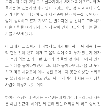
그러니까 인자 맨날 그 산골짜기에서 연기가 피어오르니까 처
음에는 불 났는가 했더니 인자 그것도 아닌 것 같고 날마다 연
기가 피어오르니까 아 필시 저 산중에 뭔가 있는갑다. 인자 이
렇게 생각하고 혼자 가보기는 말하자면 좀 겁나고 그러니까
마을 사람들 여러 명하고 인자 같이 인자 그... 연기 나는 골짜
기를 가보게 됐어.
아 그래서 그 골짜기에 이렇게 들어가 보니까 아 뭐 계곡에 움
막 같은 것이 있고, 이제 그 움막 속에 이제 누가 있는가 인자
그 불경 외는 소리 그런 소리가 막 들린 것이야. 그래서 인자
그 안에를 들여다봤겠지. 그러니까 들여다보니까 음 그 노인
하고 마을 사람들이 아니 생전 들어보지 못한 이상한 소리로
뭐 불경 같은 걸 그 외고 있고, 뭐 막 하여간에 처음 본 이상한
사람이 이렇게 있는 거여.
하여간 스님인지 뭔지는 모르겠는데 하여간에 우리나라 사람
은 아닌 것같애. 하여간 뭐 근데 일단 머리를 뭐 깎고 승복 같