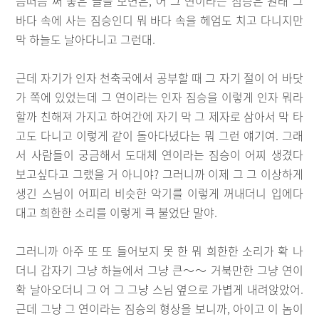
듬떠듬 써 놓은 글을 보면은, 어 그 연이라는 짐승은 원래 그
바다 속에 사는 짐승인디 뭐 바다 속을 헤엄도 치고 다니지만
막 하늘도 날아다니고 그런대.
근데 자기가 인자 천축국에서 공부할 때 그 자기 절이 어 바닷
가 쪽에 있었는데 그 연이라는 인자 짐승을 이렇게 인자 뭐라
할까 친해져 가지고 하여간에 자기 막 그 제자로 삼아서 막 타
고도 다니고 이렇게 같이 돌아다녔다는 뭐 그런 얘기여. 그래
서 사람들이 궁금해서 도대체 연이라는 짐승이 어찌 생겼다
보고싶다고 그랬을 거 아니야? 그러니까 이제 그 그 이상하게
생긴 스님이 어피리 비슷한 악기를 이렇게 꺼내더니 입에다
대고 희한한 소리를 이렇게 큭 불었단 말야.
그러니까 아주 또 또 들어보지 못 한 뭐 희한한 소리가 확 나
더니 갑자기 그냥 하늘에서 그냥 큰〜〜 거북만한 그냥 연이
확 날아오더니 그 어 그 그냥 스님 옆으로 가볍게 내려앉았어.
근데 그냥 그 연이라는 짐승의 형상을 보니까, 아이고 이 놈이