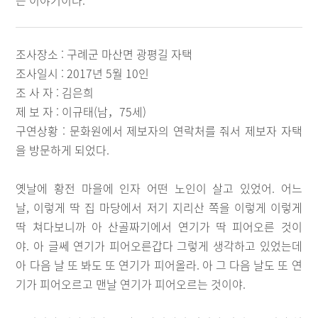
는 이야기이다.
조사장소 : 구례군 마산면 광평길 자택
조사일시 : 2017년 5월 10인
조 사 자 : 김은희
제 보 자 : 이규태(남，75세)
구연상황 : 문화원에서 제보자의 연락처를 줘서 제보자 자택
을 방문하게 되었다.
옛날에 황전 마을에 인자 어떤 노인이 살고 있었어. 어느
날, 이렇게 딱 집 마당에서 저기 지리산 쪽을 이렇게 이렇게
딱 쳐다보니까 아 산골짜기에서 연기가 딱 피어오른 것이
야. 아 글쎄 연기가 피어오른갑다 그렇게 생각하고 있었는데
아 다음 날 또 봐도 또 연기가 피어올라. 아 그 다음 날도 또 연
기가 피어오르고 맨날 연기가 피어오르는 것이야.