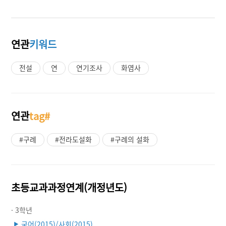
연관
키워드
전설
연
연기조사
화염사
연관
tag#
#구례
#전라도설화
#구례의 설화
초등교과과정연계(개정년도)
· 3학년
국어(2015)/사회(2015)
▶