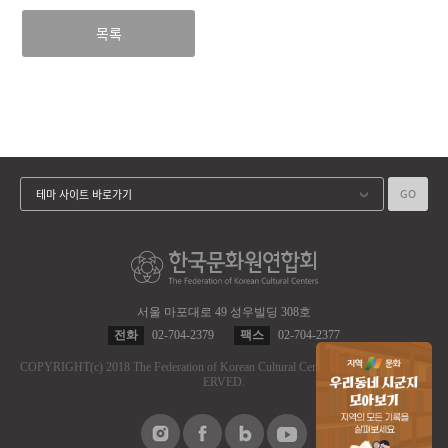
목록
GO
테마 사이트 바로가기
서울 마포대로 49 성우빌딩 308호
전화
02-704-2379
팩스
02-704-2377
COPYRIGHT
(c)
2018 The Federation of Korean Cultural Centers.
ALL RIGHT RES
ERVED.