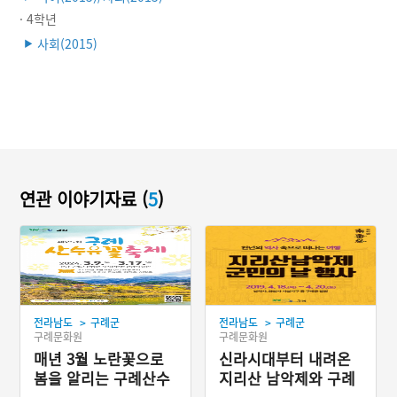
· 4학년
사회(2015)
▶
연관 이야기자료 (
5
)
>
>
전라남도
구례군
전라남도
구례군
구례문화원
구례문화원
매년 3월 노란꽃으로
신라시대부터 내려온
봄을 알리는 구례산수
지리산 남악제와 구례