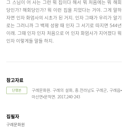
그 스님이 어 사는 그런 뭐 집이다 해서 뭐 처음에는 뭐 해회
당인가? 해회당인가? 뭐 이런 집을 지었다는 거야. 그게 말하
자면 인자 화엄사의 시초가 된 거지. 인자 그때가 우리가 알기
로는 그러니까 그 백제 성왕 때 인자 그 서기로 따지면 544년
이래. 그때 인자 인자 처음으로 어 인자 화엄사가 지어졌다 뭐
인자 이렇게들 말들 하지.
참고자료
구례문화원. 구례의 설화, 중.전라남도 구례군, 구례읍•
단행본
마산면•문척면. 2017,240-243
집필자
구례문화원