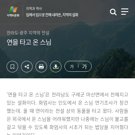
컨
하
지역과 역사
텐
단
입에서 입으로 전해 내려온, 지역의 설화
츠
영
영
역
역
바
전라도·광주 지역의 전설
바
로
연을 타고 온 스님
로
가
가
기
기
가
가
'연을 타고 온 스님'은 전라남도 구례군 마산면에서 전해지고
있는 설화이다. 화엄사는 인도에서 온 스님 연기조사가 창건
했는데. 올 때 연이라는 전설 상의 동물을 타고 왔다. 사람들
은 외국에서 온 스님을 어려워했지만 나중에는 스님이 불교를
갈고 닦을 수 있도록 화엄사의 시초가 되는 법당을 지어줬다