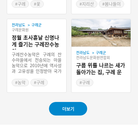
유꽃축제
군민의날 행사
#구례
#꽃
#지리산
#봄나들이
#봄나들이
#봄축제
#봄축제
>
전라남도
구례군
구례문화원
정월 초사흗날 신명나
게 즐기는 구례잔수농
악
>
전라남도
구례군
구례잔수농악은 구례의 잔
전라남도문화원연합회
수마을에서 전승되는 마을
구름 위를 나르는 새가
농악으로 2010년에 역사성
과 고유성을 인정받아 국가
돌아가는 집, 구례 운
무형문화재가 되었다. 마을
조루
단위의 농악으로 섣달그믐
#농악
#구례
#구례
날의 당산제, 정월 초하루 5
#전라남도 민속놀이
#전라남도 누정
방위 당산제, 대보름 달집태
우기가 중심이다.
더보기