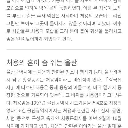
을 아내로 삼게 하였다. 처용의 아내를 사모한 역신이 사람의
모습으로 변하여 밤에 몰래 동침하였다. 이를 본 처용이 노래
를 부르고 춤을 추자 역신은 사죄하며 처용의 모습이 그려진
그림만 보아도 그곳에 들어서지 않을 것이라며 떠났다. 이후
로 사람들은 처용의 모습을 그려 문에 붙여 귀신을 물리치고
좋은 일을 맞이하게 되었다고 한다.
처용의 혼이 숨 쉬는 울산
울산광역시에는 처용과 관련된 장소나 행사가 많다. 울산광역
시 남구 황성동에는 처용암이라는 바위섬이 있다. 「삼국유
사」에 따르면 처용은 동해 용왕의 아들로 한 바위 밑에서 등
장한 것으로 기록되어 있는데, 그 바위를 처용암이라고 부른
다. 처용암은 1997년 울산광역시 시도기념물 제4호로 지정되
었다. 또한 울산광역시에서는 처용과 관련된 자료 전시, 공연,
체험 등으로 구성된 축제인 처용문화제를 매년 9월과 10월
사이에 개최하고 있다. 처용과 관련된 이야기는 울산 일대 뿐