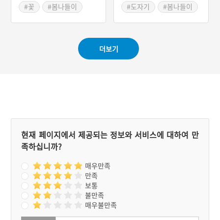
생태축제 '태화강 봄꽃
기축제'
#꽃
#봄나들이
#도자기
#봄나들이
대향연'
#봄축제
#봄축제
#울산 울주
#울산 축제
더보기
현재 페이지에서 제공되는 정보와 서비스에 대하여 만
족하십니까?
매우만족
만족
보통
불만족
매우불만족