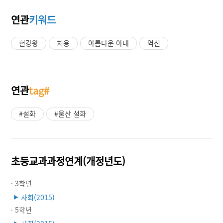
연관
키워드
헌강왕
처용
아름다운 아내
역신
연관
tag#
#설화
#울산 설화
초등교과과정연계(개정년도)
· 3학년
사회(2015)
▶
· 5학년