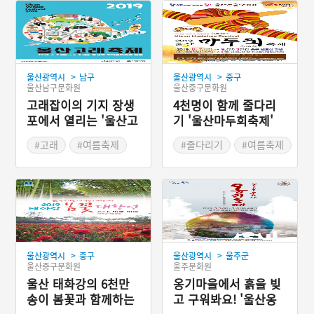
>
>
울산광역시
남구
울산광역시
중구
울산남구문화원
울산중구문화원
고래잡이의 기지 장생
4천명이 함께 줄다리
포에서 열리는 '울산고
기 '울산마두희축제'
래축제'
#고래
#여름축제
#줄다리기
#여름축제
#여름여행
#여름여행
#오징어게임
>
>
울산광역시
중구
울산광역시
울주군
울산중구문화원
울주문화원
울산 태화강의 6천만
옹기마을에서 흙을 빚
송이 봄꽃과 함께하는
고 구워봐요! '울산옹