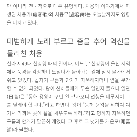
만 아니라 전국적으로 매우 유명하다. 처용의 이야기에서 파
생된 처용가(處容歌)와 처용무(處容舞)는 오늘날까지도 영향
을 미치고 있다.
대범하게 노래 부르고 춤을 추어 역신을
물리친 처용
신라 제49대 헌강왕 때의 일이다. 어느 날 헌강왕이 울산 지역
에서 풍경을 감상하며 노닐다가 돌아가는 길에 잠시 물가에서
쉬고 있었다. 갑자기 구름과 안개가 자욱해지더니 앞을 분간
할 수 없게 되었다. 왕이 신하들에게 무슨 일인지 물으니 일관
(日官)은 “동해 용왕이 꾸민 일 같사오니 선행을 베푸시어 그
를 달래야 합니다.”라고 하였다. 왕이 “동해 용왕을 위하여 여
기서 가까운 곳에 절을 세우도록 하라.”라고 명하자 자욱하던
구름과 안개가 말끔히 개었다. 그 후로 그 냇가를 개운포(開雲
浦)라 불렀다.