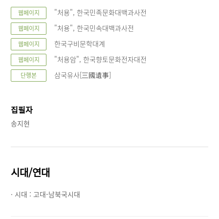
"처용", 한국민족문화대백과사전
웹페이지
"처용", 한국민속대백과사전
웹페이지
한국구비문학대계
웹페이지
"처용암", 한국향토문화전자대전
웹페이지
삼국유사[三國遺事]
단행본
집필자
송지현
시대/연대
· 시대 :
고대-남북국시대