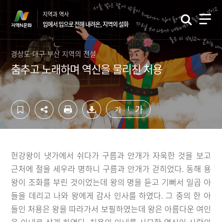
컨
하
지역과 역사
텐
단
입에서 입으로 전해 내려온, 지역의 설화
츠
영
영
역
역
바
경상도·대구·부산 지역의 전설
바
로
춤추고 노래하며 역신을 물리친 처용
로
가
가
기
기
가
가
헌강왕이 냇가에서 쉬다가 구름과 안개가 자욱한 것을 보고
근처에 절을 세우라 명하니 구름과 안개가 걷히었다. 동해 용
왕이 조화를 부린 것이었는데 왕의 명을 듣고 기뻐서 일곱 아
들을 데리고 나와 왕에게 감사 인사를 하였다. 그 중의 한 아
들인 처용은 왕을 따라가서 보필하였는데 왕은 아름다운 여인