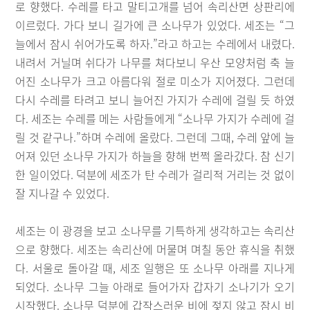
로 향했다. 수레를 타고 말티고개를 넘어 속리산면 상판리에
이르렀다. 가다 보니 길가에 큰 소나무가 있었다. 세조는 “그
늘에서 잠시 쉬어가도록 하자.”라고 하고는 수레에서 내렸다.
내려서 거닐며 쉬다가 나무를 쳐다보니 우산 모양처럼 축 늘
어진 소나무가 크고 아름다워 절로 미소가 지어졌다. 그런데
다시 수레를 타려고 보니 늘어진 가지가 수레에 걸릴 듯 하였
다. 세조는 수레를 메는 사람들에게 “소나무 가지가 수레에 걸
릴 것 같구나.”하며 수레에 올랐다. 그런데 그때, 수레 앞에 늘
어져 있던 소나무 가지가 하늘을 향해 번쩍 올라갔다. 참 신기
한 일이었다. 덕분에 세조가 탄 수레가 걸리적 거리는 것 없이
잘 지나갈 수 있었다.
세조는 이 광경을 보고 소나무를 기특하게 생각하고는 속리산
으로 향했다. 세조는 속리산에 머물며 며칠 동안 휴식을 취했
다. 서울로 돌아갈 때, 세조 일행은 또 소나무 아래를 지나게
되었다. 소나무 그늘 아래로 들어가자 갑자기 소나기가 오기
시작했다. 소나무 덕분에 갑작스러운 비에 젖지 않고 잠시 비