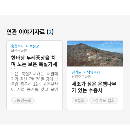
연관 이야기자료 (
2
)
>
충청북도
보은군
보은문화원
한바탕 두레풍장을 치
며 노는 보은 북실기세
배
>
경기도
남양주시
보은 북실기세배는 세벌매
남양주문화원
기가 끝난 7월 20일 경에 보
세조가 심은 은행나무
은읍 종곡리 12개 자연부락
이 서로 농기를 갖고 모여
가 있는 수종사
기세배를 하면서 한바탕 두
레풍장을 치며 노는 농경 세
#농경문화
#설화
#경기도 설화
시놀이 형태이다. 1950년대
#충청북도 민속놀이
까지 전승하다가 중단된 것
을 1990년대 후반에 복원했
으나, 지금은 전승이 거의
중단된 상태이다.