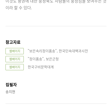
이것도 왕권에 대한 충청북도 사람들의 충성심을 보여주는 것
이라 할 수 있다.
참고자료
"보은속리정이품송", 한국민속대백과사전
웹페이지
"정이품송", 보은군청
웹페이지
한국구비문학대계
웹페이지
집필자
송지현