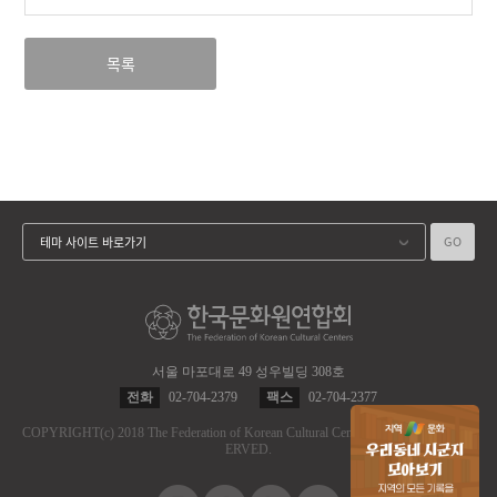
목록
GO
테마 사이트 바로가기
서울 마포대로 49 성우빌딩 308호
전화
02-704-2379
팩스
02-704-2377
COPYRIGHT
(c)
2018 The Federation of Korean Cultural Centers.
ALL RIGHT RES
ERVED.