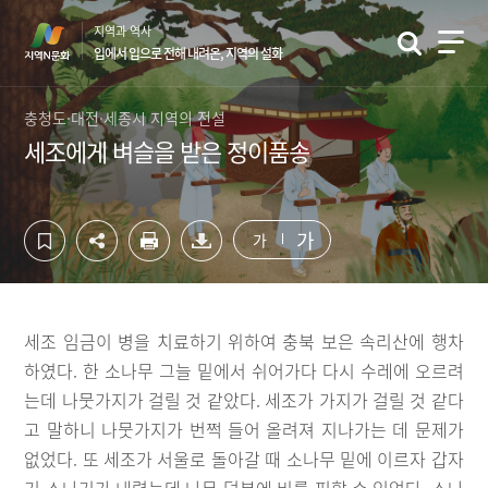
컨
하
지역과 역사
텐
단
입에서 입으로 전해 내려온, 지역의 설화
츠
영
영
역
역
바
충청도·대전·세종시 지역의 전설
바
로
세조에게 벼슬을 받은 정이품송
로
가
가
기
기
가
가
세조 임금이 병을 치료하기 위하여 충북 보은 속리산에 행차
하였다. 한 소나무 그늘 밑에서 쉬어가다 다시 수레에 오르려
는데 나뭇가지가 걸릴 것 같았다. 세조가 가지가 걸릴 것 같다
고 말하니 나뭇가지가 번쩍 들어 올려져 지나가는 데 문제가
없었다. 또 세조가 서울로 돌아갈 때 소나무 밑에 이르자 갑자