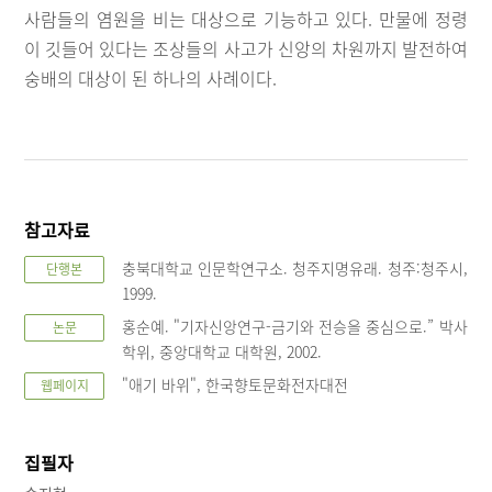
사람들의 염원을 비는 대상으로 기능하고 있다. 만물에 정령
이 깃들어 있다는 조상들의 사고가 신앙의 차원까지 발전하여
숭배의 대상이 된 하나의 사례이다.
참고자료
충북대학교 인문학연구소. 청주지명유래. 청주:청주시,
단행본
1999.
홍순예. "기자신앙연구-금기와 전승을 중심으로.” 박사
논문
학위, 중앙대학교 대학원, 2002.
"애기 바위", 한국향토문화전자대전
웹페이지
집필자