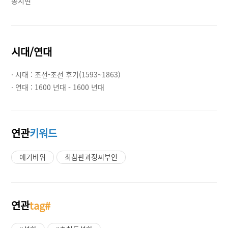
송지현
시대/연대
· 시대 :
조선-조선 후기(1593~1863)
· 연대 :
1600 년대 - 1600 년대
연관
키워드
애기바위
최참판과정씨부인
연관
tag#