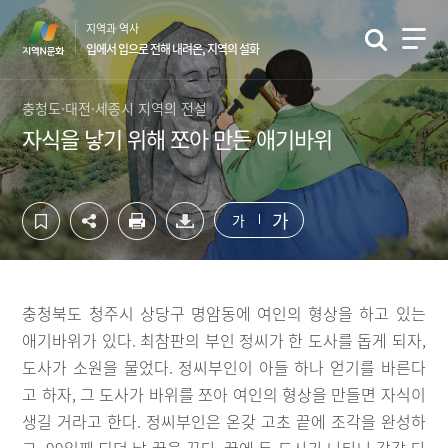
컨
하
지역과 역사
텐
단
입에서 입으로 전해 내려온, 지역의 설화
츠
영
영
역
역
바
충청도·대전·세종시 지역의 전설
바
로
자식을 낳기 위해 쪼아 만든 애기바위
로
가
가
기
기
가
가
충청북도 청주시 상당구 명암동에 여인의 형상을 하고 있는
애기바위가 있다. 최참판의 부인 정씨가 한 도사를 돕게 되자,
도사가 소원을 물었다. 정씨부인이 아들 하나 얻기를 바른다
고 하자, 그 도사가 바위를 쪼아 여인의 형상을 만들면 자식이
생길 거라고 한다. 정씨부인은 온갖 고초 끝에 조각을 완성하