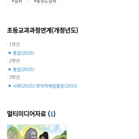
#설화
#충청도설화
초등교과과정연계(개정년도)
· 1학년
통합(2015)
▶
· 2학년
통합(2015)
▶
· 3학년
사회(2015)/창의적체험활동(2015)
▶
멀티미디어자료 (
1
)