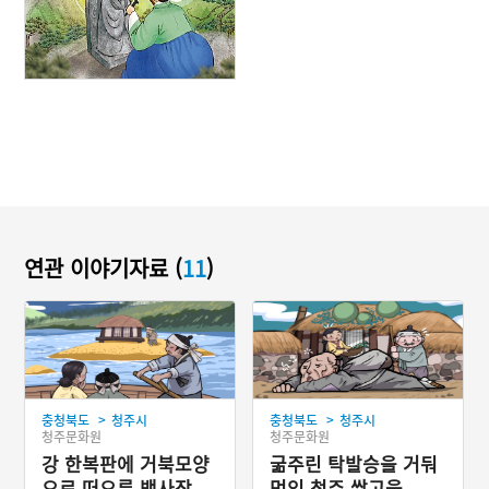
연관 이야기자료 (
11
)
>
>
충청북도
청주시
충청북도
청주시
청주문화원
청주문화원
강 한복판에 거북모양
굶주린 탁발승을 거둬
으로 떠오른 백사장,
먹인 청주 쌀고을