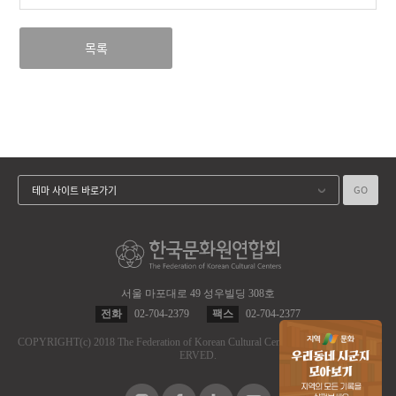
목록
GO
테마 사이트 바로가기
서울 마포대로 49 성우빌딩 308호
전화
02-704-2379
팩스
02-704-2377
COPYRIGHT
(c)
2018 The Federation of Korean Cultural Centers.
ALL RIGHT RES
ERVED.