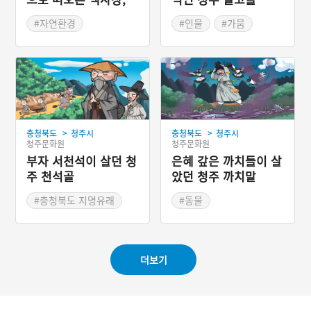
청주 신대동
#자연환경
#인물
#가뭄
#충청북도 지명유래
#충청북도 지명유래
>
>
충청북도
청주시
충청북도
청주시
청주문화원
청주문화원
부자 서천석이 살던 청
은혜 갚은 까치들이 살
주 천석골
았던 청주 까치말
#충청북도 지명유래
#동물
#충청북도 지명유래
더보기