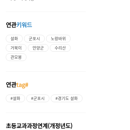
연관
키워드
설화
군포시
노랑바위
거북이
안양군
수리산
관모봉
연관
tag#
#설화
#군포시
#경기도 설화
초등교과과정연계(개정년도)