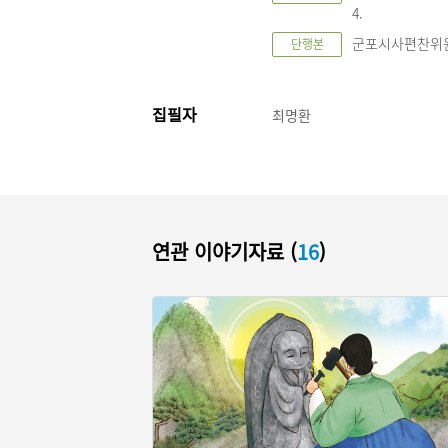
4.
군포시사편찬위원회
단행본
집필자
최명환
연관 이야기자료 (
16
)