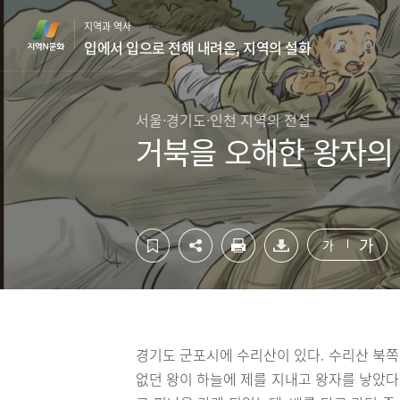
컨
하
지역과 역사
텐
단
입에서 입으로 전해 내려온, 지역의 설화
츠
영
영
역
역
바
바
로
서울·경기도·인천 지역의 전설
로
가
거북을 오해한 왕자의
가
기
기
가
가
경기도 군포시에 수리산이 있다. 수리산 북쪽
없던 왕이 하늘에 제를 지내고 왕자를 낳았다