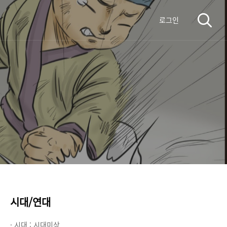
로그인
시대/연대
· 시대 :
시대미상