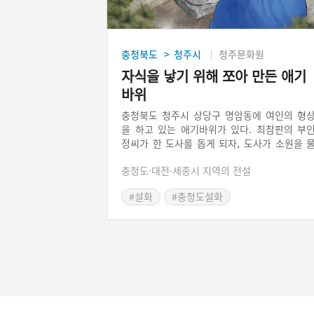
충청북도
청주시
청주문화원
>
자식을 낳기 위해 쪼아 만든 애기
바위
충청북도 청주시 상당구 명암동에 여인의 형
을 하고 있는 애기바위가 있다. 최참판의 부
정씨가 한 도사를 돕게 되자, 도사가 소원을 
었다. 정씨부인이 아들 하나 얻기를 바른다고 
충청도·대전·세종시 지역의 전설
자, 그 도사가 바위를 쪼아 여인의 형상을 만
면 자식이 생길 거라고 한다. 정씨부인은 온
#설화
#충청도설화
고초 끝에 조각을 완성하고, 99일째 되던 날 
을 꾼다. 꿈에 두 도사가 나타나 각각 다른 말
하는데, 부인은 올바른 판단을 하고 자식을 얻
된다. 그 후로 사람들이 그 바위를 애기바위
불렀고 바위에 돌을 던지며 자식이 생기기를 
도했다.