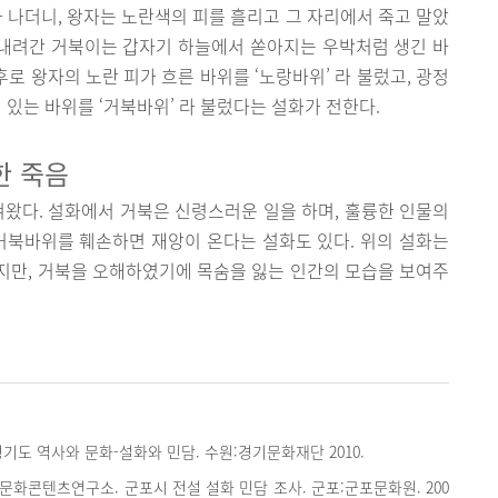
가 나더니, 왕자는 노란색의 피를 흘리고 그 자리에서 죽고 말았
 내려간 거북이는 갑자기 하늘에서 쏟아지는 우박처럼 생긴 바
후로 왕자의 노란 피가 흐른 바위를 ‘노랑바위’ 라 불렀고, 광정
있는 바위를 ‘거북바위’ 라 불렀다는 설화가 전한다.
한 죽음
겨왔다. 설화에서 거북은 신령스러운 일을 하며, 훌륭한 인물의
거북바위를 훼손하면 재앙이 온다는 설화도 있다. 위의 설화는
지만, 거북을 오해하였기에 목숨을 잃는 인간의 모습을 보여주
기도 역사와 문화-설화와 민담. 수원:경기문화재단 2010.
화콘텐츠연구소. 군포시 전설 설화 민담 조사. 군포:군포문화원. 200