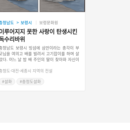
충청남도
보령시
보령문화원
>
이루어지지 못한 사랑이 탄생시킨
독수리바위
충청남도 보령시 빙섬에 삼만이라는 총각이 부
모님을 여의고 배를 빌려서 고기잡이를 하며 살
았다. 어느 날 밤 배 주인의 딸이 찾아와 자신이
곧 시집을 가는데 가기 싫다면서 삼만이와 하룻
충청도·대전·세종시 지역의 전설
밤을 보낸다. 그 후로 여인과 삼만이는 자주 만
남을 가지게 되었으나 배 주인이 이 사실을 알고
#설화
#충청도설화
삼만이를 배에 실어 바다에 버렸다. 열흘 뒤 삼
만이가 탄 배가 갯벌에 멈추었는데 삼만이는 이
미 죽어 있었다. 천둥번개가 치더니 배가 갯벌로
들어가고 독수리 모양의 바위가 솟아올랐다. 얼
마 후 여인도 혼인을 하였으나 이틀 만에 죽고
말았다.