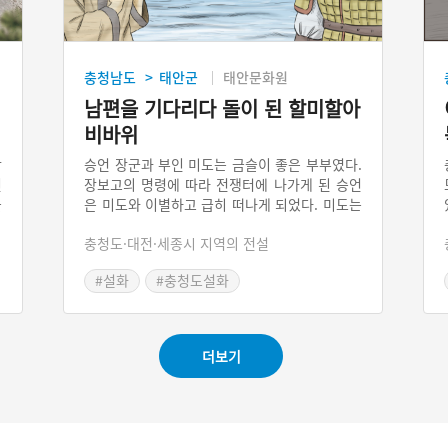
충청남도
태안군
태안문화원
>
남편을 기다리다 돌이 된 할미할아
비바위
상
승언 장군과 부인 미도는 금슬이 좋은 부부였다.
인
장보고의 명령에 따라 전쟁터에 나가게 된 승언
물
은 미도와 이별하고 급히 떠나게 되었다. 미도는
하
매일 산에 있는 바위에 올라 승언이 돌아오기만
충청도·대전·세종시 지역의 전설
들
을 기도하며 기다렸다. 몇 년이 지나도 승언은
갖
돌아오지 않았다. 미도는 기다리고 기다리다 바
#설화
#충청도설화
꿈
위에서 죽고 말았는데 그 바위가 남편을 기다리
을
며 서 있는 형상으로 변하였고 또 옆에 큰 바위
게
하나가 솟아올랐다. 사람들은 이 두 바위를 할미
라
할아비바위라 불렀다고 한다.
더보기
기