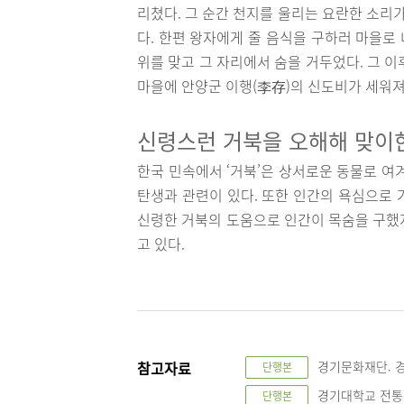
리쳤다. 그 순간 천지를 울리는 요란한 소리
다. 한편 왕자에게 줄 음식을 구하러 마을로
위를 맞고 그 자리에서 숨을 거두었다. 그 이
마을에 안양군 이행(李存)의 신도비가 세워져 
신령스런 거북을 오해해 맞이
한국 민속에서 ‘거북’은 상서로운 동물로 여
탄생과 관련이 있다. 또한 인간의 욕심으로 
신령한 거북의 도움으로 인간이 목숨을 구했
고 있다.
참고자료
경기문화재단. 경
단행본
경기대학교 전통문
단행본